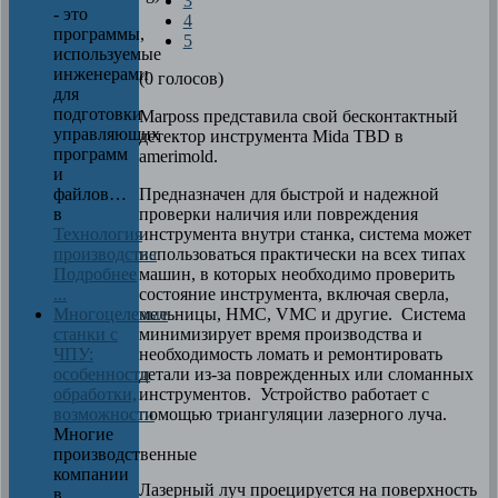
3
- это
4
программы,
5
используемые
инженерами
(0 голосов)
для
подготовки
Marposs представила свой бесконтактный
управляющих
детектор инструмента Mida TBD в
программ
amerimold.
и
Предназначен для быстрой и надежной
файлов…
проверки наличия или повреждения
в
инструмента внутри станка, система может
Технология
использоваться практически на всех типах
производства
машин, в которых необходимо проверить
Подробнее
состояние инструмента, включая сверла,
...
мельницы, HMC, VMC и другие. Система
Многоцелевые
минимизирует время производства и
станки с
необходимость ломать и ремонтировать
ЧПУ:
детали из-за поврежденных или сломанных
особенности
инструментов. Устройство работает с
обработки,
помощью триангуляции лазерного луча.
возможности
Многие
производственные
компании
Лазерный луч проецируется на поверхность
в