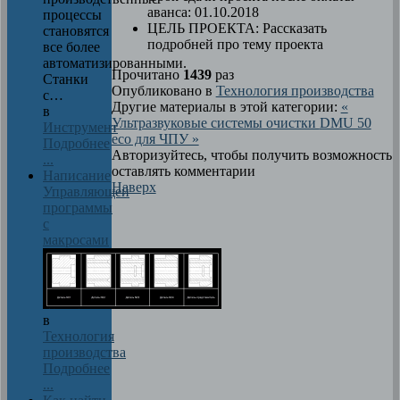
аванса:
01.10.2018
процессы
ЦЕЛЬ ПРОЕКТА:
Рассказать
становятся
подробней про тему проекта
все более
автоматизированными.
Прочитано
1439
раз
Станки
Опубликовано в
Технология производства
с…
Другие материалы в этой категории:
«
в
Ультразвуковые системы очистки
DMU 50
Инструмент
eco для ЧПУ »
Подробнее
Авторизуйтесь, чтобы получить возможность
...
оставлять комментарии
Написание
Наверх
Управляющей
программы
с
макросами
в
Технология
производства
Подробнее
...