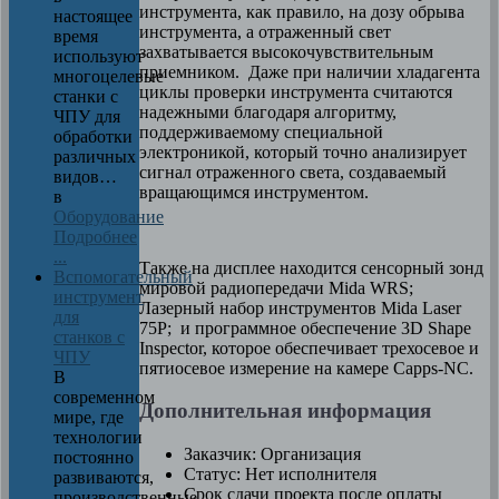
инструмента, как правило, на дозу обрыва
настоящее
инструмента, а отраженный свет
время
захватывается высокочувствительным
используют
приемником. Даже при наличии хладагента
многоцелевые
циклы проверки инструмента считаются
станки с
надежными благодаря алгоритму,
ЧПУ для
поддерживаемому специальной
обработки
электроникой, который точно анализирует
различных
сигнал отраженного света, создаваемый
видов…
вращающимся инструментом.
в
Оборудование
Подробнее
...
Также на дисплее находится сенсорный зонд
Вспомогательный
мировой радиопередачи Mida WRS;
инструмент
Лазерный набор инструментов Mida Laser
для
75P; и программное обеспечение 3D Shape
станков с
Inspector, которое обеспечивает трехосевое и
ЧПУ
пятиосевое измерение на камере Capps-NC.
В
современном
Дополнительная информация
мире, где
технологии
Заказчик:
Организация
постоянно
Статус:
Нет исполнителя
развиваются,
Срок сдачи проекта после оплаты
производственные