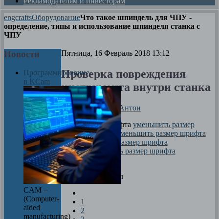
Рекламодателям и инвесторам
engcrafts
Оборудование
Что такое шпиндель для ЧПУ -
определение, типы и использование шпинделя станка с
ЧПУ
Новости
Пятница, 16 Февраль 2018 13:12
Проверка повреждения
Программирование
в KCam
инструмента внутри станка
Автор
Смирнов Антон
размер шрифта
уменьшить размер
шрифта
увеличить размер шрифта
Печать
Оцените материал
CAM –
(Computer-
1
aided
2
manufacturing)