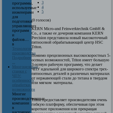
3
программы,
4
используемые
5
инженерами
для
(0 голосов)
подготовки
управляющих
KERN Micro-und Feinwerktechnik GmbH &
программ
Co., а также ее дочерняя компания KERN
и
Precision представила новый высокоточный
файлов…
пятиосевой обрабатывающий центр HSC
в
Triton.
Технология
производства
Помимо прецизионных высокоскоростных 5-
Подробнее
осевых возможностей, Triton имеет большую
...
3-осевую рабочую программу, что делает
Многоцелевые
ЧПУ идеальной для широкого спектра трех-
станки с
пятиосевых деталей в различных материалах
ЧПУ:
от нержавеющей стали до титана в твердом
особенности
или мягком материалы.
обработки,
возможности
Многие
производственные
Triton предоставляет производителям очень
компании
гибкую платформу, обеспечивая при этом
в
короткие приложения или прекращая
настоящее