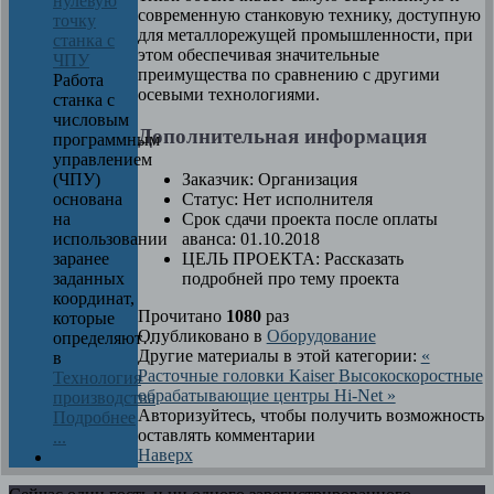
нулевую
современную станковую технику, доступную
точку
для металлорежущей промышленности, при
станка с
этом обеспечивая значительные
ЧПУ
преимущества по сравнению с другими
Работа
осевыми технологиями.
станка с
числовым
Дополнительная информация
программным
управлением
Заказчик:
Организация
(ЧПУ)
Статус:
Нет исполнителя
основана
Срок сдачи проекта после оплаты
на
аванса:
01.10.2018
использовании
ЦЕЛЬ ПРОЕКТА:
Рассказать
заранее
подробней про тему проекта
заданных
координат,
Прочитано
1080
раз
которые
Опубликовано в
Оборудование
определяют…
Другие материалы в этой категории:
«
в
Расточные головки Kaiser
Высокоскоростные
Технология
обрабатывающие центры Hi-Net »
производства
Авторизуйтесь, чтобы получить возможность
Подробнее
оставлять комментарии
...
Наверх