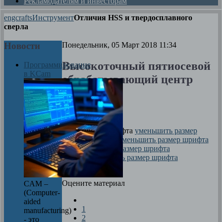
Рекламодателям и инвесторам
engcrafts
Инструмент
Отличия HSS и твердосплавного
сверла
Новости
Понедельник, 05 Март 2018 11:34
Высокоточный пятиосевой
Программирование
в KCam
обрабатывающий центр
HSC Triton
Автор
Максим
размер шрифта
уменьшить размер
шрифта
увеличить размер шрифта
Печать
Оцените материал
CAM –
(Computer-
aided
1
manufacturing)
2
- это