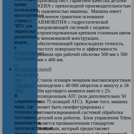
производство с гарантией качества деталей
время
KERN с превосходной производительностью
используют
и надежностью машины. Машина имеет
многоцелевые
усиленное гранитное основание
станки с
ARMORITH® с гидростатической
ЧПУ для
направляющей системой с недавно
обработки
спроектированным крепким головным швом
различных
в монококковой конструкции,
видов…
обеспечивающей превосходную точность,
в
чистоту поверхности и эффективность
Оборудование
резания при рабочей оболочке 500 мм х 500
Подробнее
мм х 400 мм.
...
Вспомогательный
инструмент
для
Станок оснащен мощным высокоскоростным
станков с
шпинделем с 40 000 оборотов в минуту и 18
ЧПУ
Нм крутящего момента вместе с 25-
В
позиционным ATC (или дополнительно 50
современном
или 75 позиций ATC). Кроме того, машина
мире, где
может быть сконфигурирована с
технологии
автоматизированной системой обработки
постоянно
деталей или роботов. Блок управления Triton
развиваются,
является промышленным стандартом
производственные
Heidenhain, который предоставляет
процессы
пользователям замечательный графический