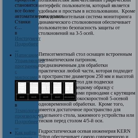
становятся
интерфейс пользователя, который является
все более
удобным и простым в использовании. Кроме
автоматизированными.
того, дополнительная система мониторинга
Станки
динамического столкновения обеспечивает
с…
пользователю безопасность защиты от
в
столкновений на 3-5 осей.
Инструмент
Подробнее
...
Пятисегментный стол оснащен встроенным
Написание
пневматическим патроном,
Управляющей
предназначенным для обработки
программы
практически любой части, которая подходит
с
в пространстве диаметром 250 мм и высотой
макросами
228 мм. Точный стол для подвески
разработан по немецкому образцу с
гидродинамическими приводами с крутящим
моментом для высокоскоростной 5-осевой
одновременной обработки. Кроме того,
в
имеется достаточное пространство для
Технология
отдельного стола, зажимного устройства или
производства
тисков перед столом 4/5-й оси.
Подробнее
...
Гидростатическая осевая инженерия KERN
Как найти
Triton обеспечивает самую современную и