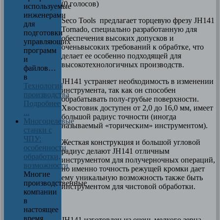
(0 голосов)
используемые
инженерами
Seco Tools предлагает торцевую фрезу JH141
для
Tornado, специально разработанную для
подготовки
обеспечения высоких допусков и
управляющих
оченьвысоких требований к обрабтке, что
программ
делает ее особенно подходящей для
и
высокотехнологичных производств.
файлов…
в
JH141 устраняет необходимость в изменении
Технология
инструмента, так как он способен
производства
обрабатывать полу-грубые поверхности.
Подробнее
Хвостовик доступен от 2,0 до 16,0 мм, имеет
...
большой радиус точности (иногда
Многоцелевые
называемый «торическим» инструментом).
станки с
ЧПУ:
Жесткая конструкция и большой угловой
особенности
радиус делают JH141 отличным
обработки,
инструментом для получерночных операций,
возможности
но именно точность режущей кромки дает
Многие
ему уникальную возможность также быть
производственные
инструментом для чистовой обработки.
компании
в
настоящее
время
JH141 изготовлен из очень мелкого зерна