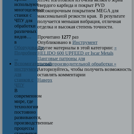
используют
твердого карбида и покрыт PVD
многоцелевые
высокопрочным покрытием MEGA для
станки с
максимальной резкости края. В результате
ЧПУ для
получается меньшая вибрация, отличная
обработки
отделка и высокая степень точности.
различных
видов…
Прочитано
1277
раз
в
Опубликовано в
Инструмент
Оборудование
Другие материалы в этой категории:
«
Подробнее
HELIDO 600 UPFEED от Iscar Metals
...
Цанговые патроны для
Вспомогательный
высокопроизводительной обработки »
инструмент
Авторизуйтесь, чтобы получить возможность
для
оставлять комментарии
станков с
Наверх
ЧПУ
В
современном
мире, где
технологии
постоянно
развиваются,
производственные
процессы
становятся