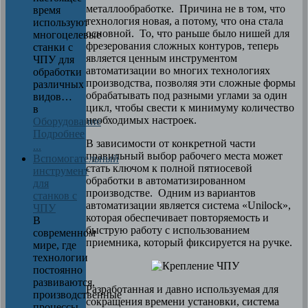
металлообработке. Причина не в том, что
время
технология новая, а потому, что она стала
используют
основной. То, что раньше было нишей для
многоцелевые
фрезерования сложных контуров, теперь
станки с
является ценным инструментом
ЧПУ для
автоматизации во многих технологиях
обработки
производства, позволяя эти сложные формы
различных
обрабатывать под разными углами за один
видов…
цикл, чтобы свести к минимуму количество
в
необходимых настроек.
Оборудование
Подробнее
В зависимости от конкретной части
...
правильный выбор рабочего места может
Вспомогательный
стать ключом к полной пятиосевой
инструмент
обработки в автоматизированном
для
производстве. Одним из вариантов
станков с
автоматизации является система «Unilock»,
ЧПУ
которая обеспечивает повторяемость и
В
быструю работу с использованием
современном
приемника, который фиксируется на ручке.
мире, где
технологии
постоянно
развиваются,
Разработанная и давно используемая для
производственные
сокращения времени установки, система
процессы