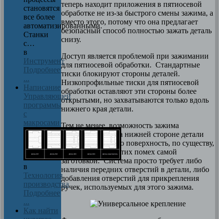
теперь находит приложения в пятиосевой
становятся
обработке не из-за быстрого смены зажима, а
все более
вместо этого, потому что она предлагает
автоматизированными.
безопасный способ полностью зажать деталь
Станки
снизу.
с…
в
Доступ является проблемой при зажимании
Инструмент
для пятиосевой обработки. Стандартные
Подробнее
тиски блокируют стороны деталей.
...
Низкопрофильные тиски для пятиосевой
Написание
обработки оставляют эти стороны более
Управляющей
открытыми, но захватываются только вдоль
программы
нижнего края детали.
с
макросами
Тем не менее, возможность зажима
исключительно на нижней стороне детали
оставляет рабочую поверхность, по существу,
скрытой от всех этих помех самой
заготовкой. Система просто требует либо
в
наличия передних отверстий в детали, либо
Технология
добавления отверстий для прикрепления
производства
ручек, используемых для этого зажима.
Подробнее
...
Как найти