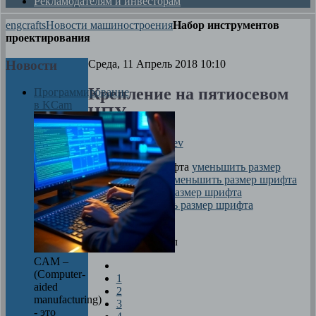
Рекламодателям и инвесторам
engcrafts
Новости машиностроения
Набор инструментов
проектирования
Новости
Среда, 11 Апрель 2018 10:10
Крепление на пятиосевом
Программирование
в KCam
ЧПУ
Автор
Dima Zverev
размер шрифта
уменьшить размер
шрифта
увеличить размер шрифта
Печать
Оцените материал
CAM –
(Computer-
1
aided
2
manufacturing)
3
- это