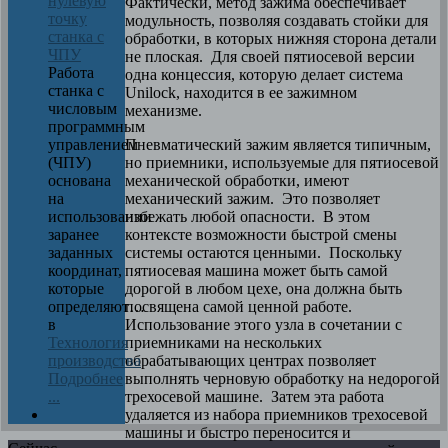
нулевую
Фактически, метод зажима обеспечивает
точку
модульность, позволяя создавать стойки для
станка с
обработки, в которых нижняя сторона детали
ЧПУ
не плоская. Для своей пятиосевой версии
Работа
одна концессия, которую делает система
станка с
Unilock, находится в ее зажимном
числовым
механизме.
программным
Пневматический зажим является типичным,
управлением
но приемники, используемые для пятиосевой
(ЧПУ)
механической обработки, имеют
основана
механический зажим. Это позволяет
на
избежать любой опасности. В этом
использовании
контексте возможности быстрой смены
заранее
системы остаются ценными. Поскольку
заданных
пятиосевая машина может быть самой
координат,
дорогой в любом цехе, она должна быть
которые
посвящена самой ценной работе.
определяют…
Использование этого узла в сочетании с
в
приемниками на нескольких
Технология
обрабатывающих центрах позволяет
производства
выполнять черновую обработку на недорогой
Подробнее
трехосевой машине. Затем эта работа
...
удаляется из набора приемников трехосевой
машины и быстро переносится и