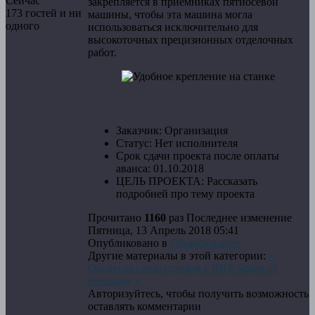
Сейчас
закрепляется в приемниках пятиосевой
173 гостей и ни
машины, чтобы эта машина могла
одного
использоваться исключительно для
высокоточных прецизионных отделочных
работ.
Дополнительная информация
Заказчик:
Организация
Статус:
Нет исполнителя
Срок сдачи проекта после оплаты
аванса:
01.10.2018
ЦЕЛЬ ПРОЕКТА:
Рассказать
подробней про тему проекта
Прочитано
1160
раз
Последнее изменение
Пятница, 13 Апрель 2018 05:41
Опубликовано в
Оборудование
Другие материалы в этой категории:
«
Обратная связь станков с ЧПУ
Sprint от
Renishaw »
Авторизуйтесь, чтобы получить возможность
оставлять комментарии