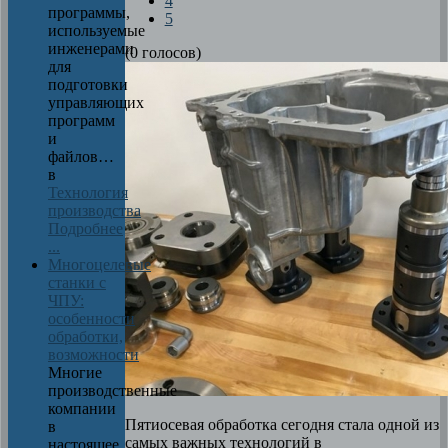
4
программы,
5
используемые
инженерами
(0 голосов)
для
подготовки
управляющих
программ
и
файлов…
в
Технология
производства
Подробнее
...
Многоцелевые
станки с
ЧПУ:
особенности
обработки,
возможности
Многие
производственные
компании
Пятиосевая обработка
сегодня
стала одной из
в
самых важных технологий в
настоящее