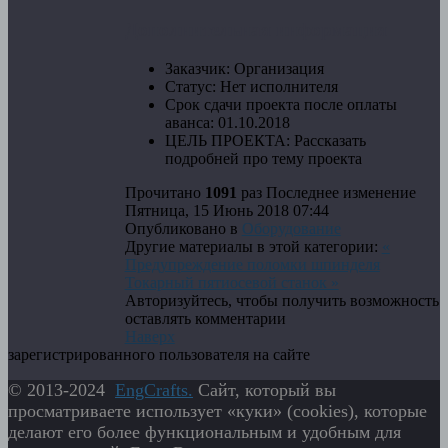
Дополнительная информация
Заказчик:
Организация
Статус:
Нет исполнителя
Срок сдачи проекта после оплаты
аванса:
01.10.2018
ЦЕЛЬ ПРОЕКТА:
Рассказать
подробней про тему проекта
Прочитано
1091
раз
Последнее изменение
Пятница, 15 Июнь 2018 07:44
Опубликовано в
Оборудование
Другие материалы в этой категории:
«
Предупреждение поломки шпинделя
Токарный пятиосевой станок »
Авторизуйтесь, чтобы получить возможность
оставлять комментарии
Наверх
зарегистрированного пользователя на сайте
© 2013-2024
EngСrafts.
Сайт, который вы
просматриваете использует «куки» (cookies), которые
делают его более функциональным и удобным для