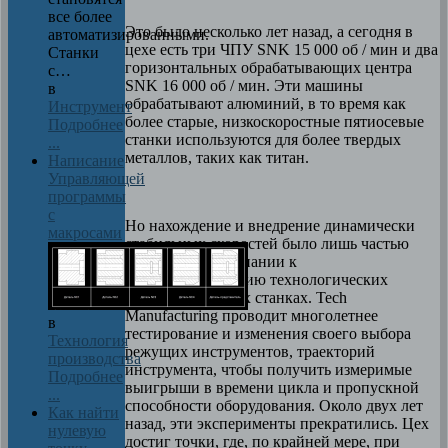
все более
Это было несколько лет назад, а сегодня в
автоматизированными.
цехе есть три ЧПУ SNK 15 000 об / мин и два
Станки
горизонтальных обрабатывающих центра
с…
SNK 16 000 об / мин. Эти машины
в
обрабатывают алюминий, в то время как
Инструмент
более старые, низкоскоростные пятиосевые
Подробнее
станки используются для более твердых
...
металлов, таких как титан.
Написание
Управляющей
программы
с
Но нахождение и внедрение динамически
макросами
стабильных скоростей было лишь частью
направления компании к
совершенствованию технологических
процессов на этих станках. Tech
Manufacturing проводит многолетнее
в
тестирование и изменения своего выбора
Технология
режущих инструментов, траекторий
производства
инструмента, чтобы получить измеримые
Подробнее
выигрыши в времени цикла и пропускной
...
способности оборудования. Около двух лет
Как найти
назад, эти эксперименты прекратились. Цех
нулевую
достиг точки, где, по крайней мере, при