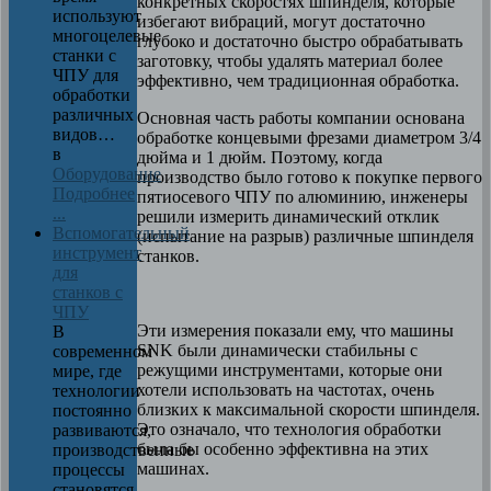
конкретных скоростях шпинделя, которые
используют
избегают вибраций, могут достаточно
многоцелевые
глубоко и достаточно быстро обрабатывать
станки с
заготовку, чтобы удалять материал более
ЧПУ для
эффективно, чем традиционная обработка.
обработки
различных
Основная часть работы компании основана
видов…
обработке концевыми фрезами диаметром 3/4
в
дюйма и 1 дюйм. Поэтому, когда
Оборудование
производство было готово к покупке первого
Подробнее
пятиосевого ЧПУ по алюминию, инженеры
...
решили измерить динамический отклик
Вспомогательный
(испытание на разрыв) различные шпинделя
инструмент
станков.
для
станков с
ЧПУ
Эти измерения показали ему, что машины
В
SNK были динамически стабильны с
современном
режущими инструментами, которые они
мире, где
хотели использовать на частотах, очень
технологии
близких к максимальной скорости шпинделя.
постоянно
Это означало, что технология обработки
развиваются,
была бы особенно эффективна на этих
производственные
машинах.
процессы
становятся