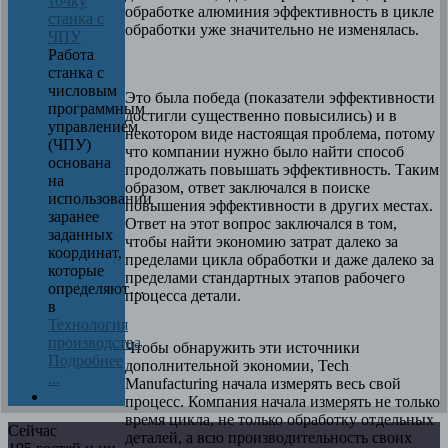
точку
обработке алюминия эффективность в цикле
станка с
обработки уже значительно не изменялась.
ЧПУ
Работа
станка с
числовым
Это была победа (показатели эффективности
программным
достигли существенно повысились) и в
управлением
некотором виде настоящая проблема, потому
(ЧПУ)
что компании нужно было найти способ
основана
продолжать повышать эффективность. Таким
на
образом, ответ заключался в поиске
использовании
повышения эффективности в других местах.
заранее
Ответ на этот вопрос заключался в том,
заданных
чтобы найти экономию затрат далеко за
координат,
пределами цикла обработки и даже далеко за
которые
пределами стандартных этапов рабочего
определяют…
процесса детали.
в
Технология
производства
Чтобы обнаружить эти источники
Подробнее
дополнительной экономии, Tech
...
Manufacturing начала измерять весь свой
процесс. Компания начала измерять не только
время цикла, не только обработку отдельных
Сейчас
деталей, а всю производительность своих