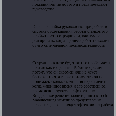
показаниями, знают это и предупреждают
руководство.
Главная ошибка руководства при работе в
системе отслеживания работы станков это
необъятность сотрудникам, как лучше
реагировать, когда процесс работы отходит
от его оптимальной производительности.
Сотрудник в цехе будет жить с проблемами,
не зная как их решить. Работник делает,
потому что он скромен или не хочет
беспокоиться, а также потому, что он не
понимает, сколько компания теряет денег,
когда машинное время и его собственное
время используются неэффективно.
Внедренное решение мониторинга в Tech
Manufacturing изменило представление
персонала, как выглядит эффективная работа.