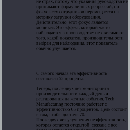
не страх, потому что указания руководства не
принимают форму личных репрессий, но
фокус всех сотрудников перемещается на
метрику загрузки оборудования.
Действительно, этот фокус является
мощным. Это эффект, который часто
наблюдается в производстве: независимо от
того, какой показатель производительности
выбран для наблюдения, этот показатель
обычно улучшается.
С самого начала эта эффективность
составляла 52 процента.
Теперь, после двух лет мониторинга
производительности каждый день и
реагирования на желтые события, Tech
Manufacturing постоянно работает с
эффективностью 65 процентов. Цель состоит
в том, чтобы достичь 70.
После двух лет улучшения неэффективность,
которая остается открытой, связана с все