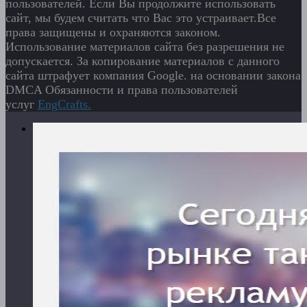
пользователей. Если Вы продолжите использовать
сайт, мы будем считать что Вас это устраивает.Все
права защищены и охраняются законом.
Использование материалов сайта без разрешения не
допускается. За копирование материалов с данного
сайта штрафует компания Google. на основании закона
DMCA Обязанности и права пользователей
услуг
EngСrafts.