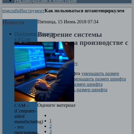
Рекламодателям и инвесторам
engcrafts
Инструмент
Как пользоваться штангенциркулем
Новости
Пятница, 15 Июнь 2018 07:34
Внедрение системы
Программирование
в KCam
контроля на производстве с
ЧПУ
Автор
Dima Zverev
размер шрифта
уменьшить размер
шрифта
увеличить размер шрифта
Печать
Оцените материал
CAM –
(Computer-
aided
1
manufacturing)
2
- это
3
программы,