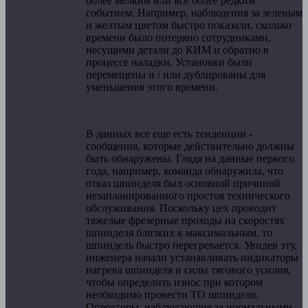
более мелким или все более редким
событием. Например, наблюдения за зеленым
и желтым цветом быстро показали, сколько
времени было потеряно сотрудниками,
несущими детали до КИМ и обратно в
процессе наладки. Установки были
перемещены и / или дублированы для
уменьшения этого времени.
В данных все еще есть тенденции -
сообщения, которые действительно должны
быть обнаружены. Глядя на данные первого
года, например, команда обнаружила, что
отказ шпинделя был основной причиной
незапланированного простоя технического
обслуживания. Поскольку цех проводит
тяжелые фрезерные проходы на скоростях
шпинделя близких к максимальным, то
шпиндель быстро перегревается. Увидев эту,
инженера начали устанавливать индикаторы
нагрева шпинделя и силы тягового усилия,
чтобы определить износ при котором
необходимо провести ТО шпинделя.
Операторы, наблюдающие за нормальными