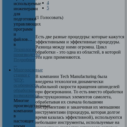
4
используемые
5
инженерами
для
(1 Голосовать)
подготовки
управляющих
программ
и
Есть две разные процедуры: которые кажутся
файлов…
эффективными и эффективные процедуры.
в
Разница между ними огромна. Цикл
Технология
обработки - это одна из областей, в которой
производства
эти идеи применяются.
Подробнее
...
Многоцелевые
станки с
В компании Tech Manufacturing была
ЧПУ:
внедрена технология динамически
особенности
стабильной скорости вращения шпинделей
обработки,
при фрезеровании. То есть вместо обработки
возможности
конструкционных элементов самолета,
Многие
обрабатывая их сначала большими
производственные
инструментами и заканчивая их меньшими
компании
инструментами (процедура, которая долгое
в
время казалась эффективной), используются
настоящее
небольшие инструменты, используемые на
время