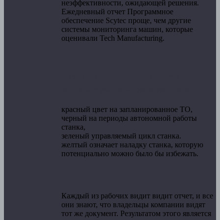
неэффективности, ожидающей решения.
Ежедневный отчет Программное
обеспечение Scytec проще, чем другие
системы мониторинга машин, которые
оценивали Tech Manufacturing.
В ежедневных отчетах о работе в Scytec
контролируемых станков указывает:
красный цвет на запланированное ТО,
черный на периоды автономной работы
станка,
зеленый управляемый цикл станка.
желтый означает наладку станка, которую
потенциально можно было бы избежать.
Каждый из рабочих видит видит отчет, и все
они знают, что владельцы компании видят
тот же документ. Результатом этого является