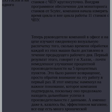
195 гостей и ни
станков с ЧПУ круглосуточно. Внедряя
одного
программное обеспечение для мониторинга
станков от Scytec, компания начала измерять
время цикла и вне цикла работы 11 станков с
ЧПУ.
Теперь руководители компаний в офисе и на
цехе изучают ежедневную визуальную
распечатку того, сколько времени обработки
каждой из этих машин было доставлено в
течение предыдущего рабочего дня. Первый
результат этого, говорит г-н Халли, - почти
немедленное улучшение процентной
производительности на 5 процентных
пунктов. Это было раннее возвращение,
просто обратив внимание на эту работу в
первый раз. И этот импульс намекнул на
важное понимание, которое компания
подтвердила, поскольку оно продолжало
находить дальнейшие успехи в
производительности с данными. А именно:
даже в, казалось бы, эффективном магазине,
все еще есть много хронической