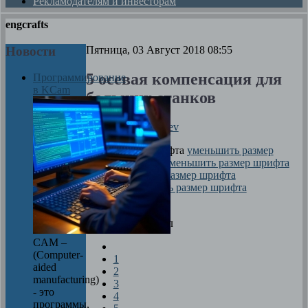
Рекламодателям и инвесторам
engcrafts
Новости
Пятница, 03 Август 2018 08:55
5 осевая компенсация для
Программирование
в KCam
больших станков
Автор
Dima Zverev
размер шрифта
уменьшить размер
шрифта
увеличить размер шрифта
Печать
Оцените материал
CAM –
(Computer-
1
aided
2
manufacturing)
3
- это
4
программы,