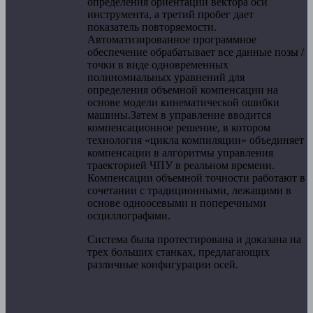
определения ориентации вектора оси
инструмента, а третий пробег дает
показатель повторяемости.
Автоматизированное программное
обеспечение обрабатывает все данные позы /
точки в виде одновременных
полиномиальных уравнений для
определения объемной компенсации на
основе модели кинематической ошибки
машины.Затем в управление вводится
компенсационное решение, в котором
технология «цикла компиляции» объединяет
компенсации в алгоритмы управления
траекторией ЧПУ в реальном времени.
Компенсации объемной точности работают в
сочетании с традиционными, лежащими в
основе одноосевыми и поперечными
осциллографами.
Система была протестирована и доказана на
трех больших станках, предлагающих
различные конфигурации осей.