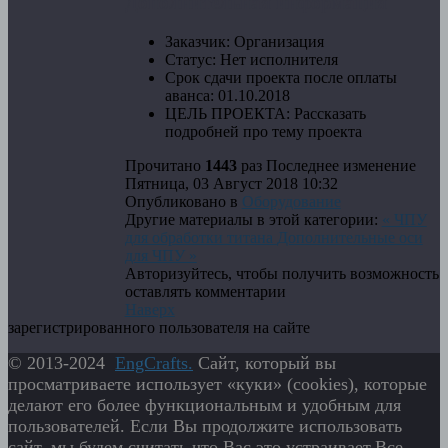
Дополнительная информация
Заказчик:
Организация
Статус:
Нет исполнителя
Срок сдачи проекта после оплаты
аванса:
01.10.2018
ЦЕЛЬ ПРОЕКТА:
Рассказать
подробней про тему проекта
Прочитано
1443
раз
Последнее изменение
Пятница, 03 Август 2018 10:32
Опубликовано в
Оборудование
Другие материалы в этой категории:
« ЧПУ
для обработки титана
Дополнительные оси
для ЧПУ »
Авторизуйтесь, чтобы получить возможность
оставлять комментарии
Наверх
зарегистрированного пользователя на сайте
© 2013-2024
EngСrafts.
Сайт, который вы
просматриваете использует «куки» (cookies), которые
делают его более функциональным и удобным для
пользователей. Если Вы продолжите использовать
сайт, мы будем считать что Вас это устраивает.Все