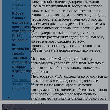
точку
полевого обновления устаревших машин.
станка с
Это дает практичный и доступный способ
ЧПУ
повысить технологические возможности
Работа
станка, как правило, менее чем за один день,
станка с
чтобы обеспечить более точную точность,
числовым
требуемую для новых деталей и программ в
программным
аэрокосмической промышленности. Одно
управлением
дело - удерживать жесткие допуски на
(ЧПУ)
коротких расстояниях вдоль линейной оси,
основана
но это намного сложнее во всех
на
произвольных контурах и ориентациях в
использовании
объеме, охватывающем несколько метров.
заранее
заданных
Многоосевой VEC дает руководству
координат,
возможность управлять большой деталью с
которые
уверенностью, без остановок, проверок и
определяют…
доработки.
в
Многоосевой VEC коллективно относится ко
Технология
всем степеням свободы станка, которые
производства
влияют на позиционирование точки
Подробнее
инструмента, в отличие от обычных методов
...
калибровки, которые последовательно
анализируют движение станка по одной оси
вовремя.
Сейчас