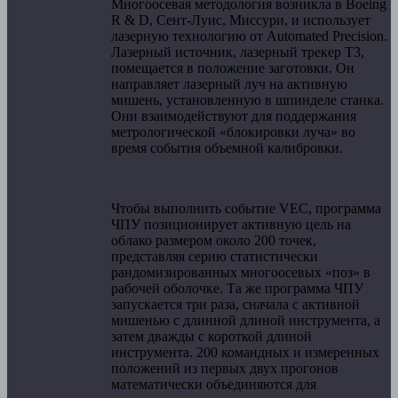
Многоосевая методология возникла в Boeing
R & D, Сент-Луис, Миссури, и использует
лазерную технологию от Automated Precision.
Лазерный источник, лазерный трекер T3,
помещается в положение заготовки. Он
направляет лазерный луч на активную
мишень, установленную в шпинделе станка.
Они взаимодействуют для поддержания
метрологической «блокировки луча» во
время события объемной калибровки.
Чтобы выполнить событие VEC, программа
ЧПУ позиционирует активную цель на
облако размером около 200 точек,
представляя серию статистически
рандомизированных многоосевых «поз» в
рабочей оболочке. Та же программа ЧПУ
запускается три раза, сначала с активной
мишенью с длинной длиной инструмента, а
затем дважды с короткой длиной
инструмента. 200 командных и измеренных
положений из первых двух прогонов
математически объединяются для