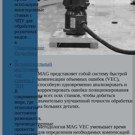
используют
многоцелевые
станки с
ЧПУ для
обработки
различных
видов…
в
Оборудование
Подробнее
...
Вспомогательный
инструмент
MAG представляет собой систему быстрой
для
компенсации объемных ошибок (VEC),
станков с
способную одновременно анализировать и
ЧПУ
корректировать ошибки позиционирования
В
на всех осях станков, чтобы добиться
современном
значительно улучшенной точности обработки
мире, где
на больших деталях.
технологии
постоянно
развиваются,
производственные
Методология MAG VEC уменьшает время
процессы
для определения необходимых компенсаций
становятся