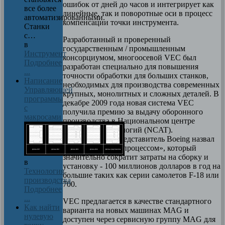
ошибок от дней до часов и интегрирует как
все более
линейные, так и поворотные оси в процесс
автоматизированными.
компенсации точки инструмента.
Станки
с…
Разработанный и проверенный
в
государственным / промышленным
Инструмент
консорциумом, многоосевой VEC был
Подробнее
разработан специально для повышения
...
точности обработки для больших станков,
Написание
необходимых для производства современных
Управляющей
крупных, монолитных и сложных деталей. В
программы
декабре 2009 года новая система VEC
с
получила премию за выдачу оборонного
макросами
производства в Национальном центре
передовых технологий (NCAT).
Официальный представитель Boeing назвал
ее «новаторским процессом», который
значительно сократит затраты на сборку и
в
установку - 100 миллионов долларов в год на
Технология
большие таких как серии самолетов F-18 или
производства
700.
Подробнее
...
VEC предлагается в качестве стандартного
Как найти
варианта на новых машинах MAG и
нулевую
доступен через сервисную группу MAG для