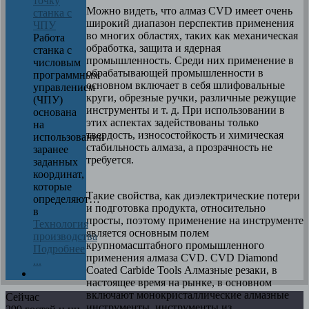
точку
Можно видеть, что алмаз CVD имеет очень
станка с
широкий диапазон перспектив применения
ЧПУ
во многих областях, таких как механическая
Работа
обработка, защита и ядерная
станка с
промышленность. Среди них применение в
числовым
обрабатывающей промышленности в
программным
основном включает в себя шлифовальные
управлением
круги, обрезные ручки, различные режущие
(ЧПУ)
инструменты и т. д. При использовании в
основана
этих аспектах задействованы только
на
твердость, износостойкость и химическая
использовании
стабильность алмаза, а прозрачность не
заранее
требуется.
заданных
координат,
которые
Такие свойства, как диэлектрические потери
определяют…
и подготовка продукта, относительно
в
просты, поэтому применение на инструменте
Технология
является основным полем
производства
крупномасштабного промышленного
Подробнее
применения алмаза CVD. CVD Diamond
...
Coated Carbide Tools Алмазные резаки, в
настоящее время на рынке, в основном
включают монокристаллические алмазные
Сейчас
инструменты, инструменты из