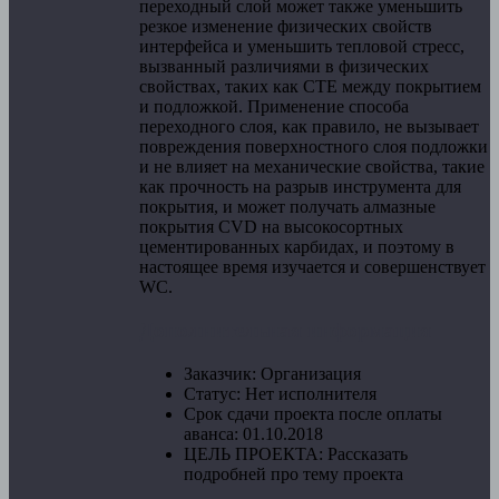
переходный слой может также уменьшить
резкое изменение физических свойств
интерфейса и уменьшить тепловой стресс,
вызванный различиями в физических
свойствах, таких как CTE между покрытием
и подложкой. Применение способа
переходного слоя, как правило, не вызывает
повреждения поверхностного слоя подложки
и не влияет на механические свойства, такие
как прочность на разрыв инструмента для
покрытия, и может получать алмазные
покрытия CVD на высокосортных
цементированных карбидах, и поэтому в
настоящее время изучается и совершенствует
WC.
Дополнительная информация
Заказчик:
Организация
Статус:
Нет исполнителя
Срок сдачи проекта после оплаты
аванса:
01.10.2018
ЦЕЛЬ ПРОЕКТА:
Рассказать
подробней про тему проекта