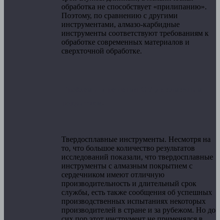
обработка не способствует «прилипанию».
Поэтому, по сравнению с другими
инструментами, алмазо-карбидные
инструменты соответствуют требованиям к
обработке современных материалов и
сверхточной обработке.
Проблемы и решения CVD с алмазным
покрытием.
Твердосплавные инструменты. Несмотря на
то, что большое количество результатов
исследований показали, что твердосплавные
инструменты с алмазным покрытием с
сердечником имеют отличную
производительность и длительный срок
службы, есть также сообщения об успешных
производственных испытаниях некоторых
производителей в стране и за рубежом. Но до
сих пор этот инструмент не применялся в