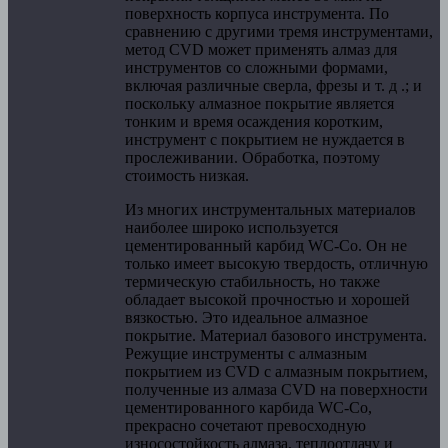
поверхность корпуса инструмента. По
сравнению с другими тремя инструментами,
метод CVD может применять алмаз для
инструментов со сложными формами,
включая различные сверла, фрезы и т. д .; и
поскольку алмазное покрытие является
тонким и время осаждения коротким,
инструмент с покрытием не нуждается в
прослеживании. Обработка, поэтому
стоимость низкая.
Из многих инструментальных материалов
наиболее широко используется
цементированный карбид WC-Co. Он не
только имеет высокую твердость, отличную
термическую стабильность, но также
обладает высокой прочностью и хорошей
вязкостью. Это идеальное алмазное
покрытие. Материал базового инструмента.
Режущие инструменты с алмазным
покрытием из CVD с алмазным покрытием,
полученные из алмаза CVD на поверхности
цементированного карбида WC-Co,
прекрасно сочетают превосходную
износостойкость алмаза, теплоотдачу и