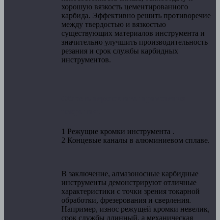
хорошую вязкость цементированного
карбида. Эффективно решить противоречие
между твердостью и вязкостью
существующих материалов инструмента и
значительно улучшить производительность
резания и срок службы карбидных
инструментов.
Область перспективы применения
покрытия.
1 Режущие кромки инструмента .
2 Концевые каналы в алюминиевом сплаве.
В заключение, алмазоносные карбидные
инструменты демонстрируют отличные
характеристики с точки зрения токарной
обработки, фрезерования и сверления.
Например, износ режущей кромки невелик,
срок службы длинный, а механическая