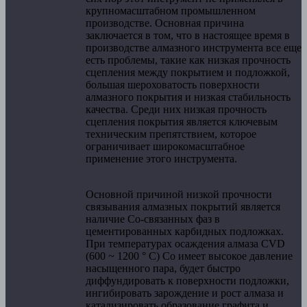
крупномасштабном промышленном
производстве. Основная причина
заключается в том, что в настоящее время в
производстве алмазного инструмента все еще
есть проблемы, такие как низкая прочность
сцепления между покрытием и подложкой,
большая шероховатость поверхности
алмазного покрытия и низкая стабильность
качества. Среди них низкая прочность
сцепления покрытия является ключевым
техническим препятствием, которое
ограничивает широкомасштабное
применение этого инструмента.
Основной причиной низкой прочности
связывания алмазных покрытий является
наличие Co-связанных фаз в
цементированных карбидных подложках.
При температурах осаждения алмаза CVD
(600 ~ 1200 ° C) Co имеет высокое давление
насыщенного пара, будет быстро
диффундировать к поверхности подложки,
ингибировать зарождение и рост алмаза и
катализировать образование графита и