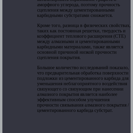
аморфного углерода, поэтому прочность
сцепления между цементированными
карбидными субстратами снижается.
Кроме того, разница в физических свойствах,
таких как постоянная решетки, твердость и
коэффициент теплового расширения (CTE)
между алмазными и цементированными
карбидными материалами, также является
основной причиной низкой прочности
сцепления покрытия.
Большое количество исследований показало,
что предварительная обработка поверхности
подложки из цементированного карбида для
уменьшения неблагоприятного воздействия
связующего со связующим при нанесении
алмазного покрытия является наиболее
эффективным способом улучшения
прочности связывания алмазного покрытия /
цементированного карбида субстрат.