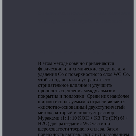
В настоящее время основными методами
предварительной обработки являются:
Обработка поверхности подложки.
В этом методе обычно применяются
физические или химические средства для
удаления Co с поверхностного слоя WC-Co,
чтобы подавить или устранить его
отрицательное влияние и улучшить
прочность сцепления между алмазом
покрытия и подложки. Среди них наиболее
широко используемым в отрасли является
«кислотно-основанный двухступенчатый
метод», который использует раствор
Мураками (1: 1: 10 KOH + K3 [Fe (CN) 6] +
H2O) для разъедания WC частиц и
шероховатости твердого сплава. Затем
поверхность вытравляют с использованием