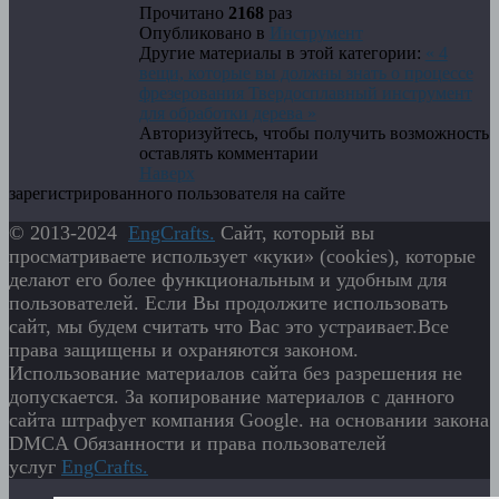
Прочитано
2168
раз
Опубликовано в
Инструмент
Другие материалы в этой категории:
« 4
вещи, которые вы должны знать о процессе
фрезерования
Твердосплавный инструмент
для обработки дерева »
Авторизуйтесь, чтобы получить возможность
оставлять комментарии
Наверх
зарегистрированного пользователя на сайте
© 2013-2024
EngСrafts.
Сайт, который вы
просматриваете использует «куки» (cookies), которые
делают его более функциональным и удобным для
пользователей. Если Вы продолжите использовать
сайт, мы будем считать что Вас это устраивает.Все
права защищены и охраняются законом.
Использование материалов сайта без разрешения не
допускается. За копирование материалов с данного
сайта штрафует компания Google. на основании закона
DMCA Обязанности и права пользователей
услуг
EngСrafts.