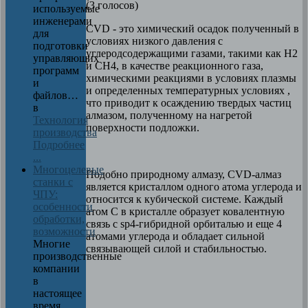
(3 голосов)
используемые
инженерами
CVD - это химический осадок полученный в
для
условиях низкого давления с
подготовки
углеродсодержащими газами, такими как H2
управляющих
и CH4, в качестве реакционного газа,
программ
химическими реакциями в условиях плазмы
и
и определенных температурных условиях ,
файлов…
что приводит к осаждению твердых частиц
в
алмазом, полученному на нагретой
Технология
поверхности подложки.
производства
Подробнее
...
Многоцелевые
Подобно природному алмазу, CVD-алмаз
станки с
является кристаллом одного атома углерода и
ЧПУ:
относится к кубической системе. Каждый
особенности
атом С в кристалле образует ковалентную
обработки,
связь с sp4-гибридной орбиталью и еще 4
возможности
атомами углерода и обладает сильной
Многие
связывающей силой и стабильностью.
производственные
компании
в
настоящее
время