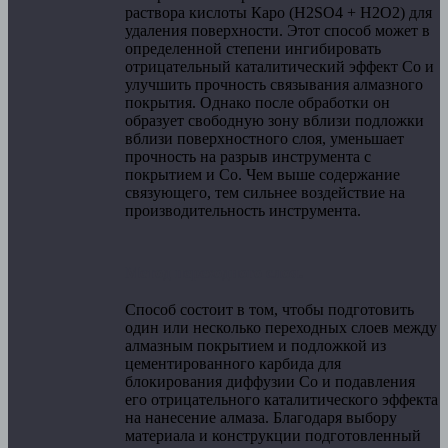
раствора кислоты Каро (H2SO4 + H2O2) для
удаления поверхности. Этот способ может в
определенной степени ингибировать
отрицательный каталитический эффект Со и
улучшить прочность связывания алмазного
покрытия. Однако после обработки он
образует свободную зону вблизи подложки
вблизи поверхностного слоя, уменьшает
прочность на разрыв инструмента с
покрытием и Co. Чем выше содержание
связующего, тем сильнее воздействие на
производительность инструмента.
Метод переходного слоя.
Способ состоит в том, чтобы подготовить
один или несколько переходных слоев между
алмазным покрытием и подложкой из
цементированного карбида для
блокирования диффузии Co и подавления
его отрицательного каталитического эффекта
на нанесение алмаза. Благодаря выбору
материала и конструкции подготовленный