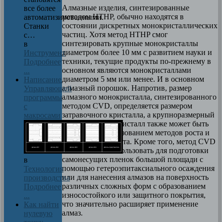
Алмазные изделия, синтезированные
все более
методом HTHP, обычно находятся в
автоматизированными.
состоянии дискретных монокристаллических
Станки
частиц. Хотя метод HTHP смог
с…
синтезировать крупные монокристаллы
в
диаметром более 10 мм с развитием науки и
Инструмент
техники, текущие продукты по-прежнему в
Подробнее
основном являются монокристаллами
...
диаметром 5 мм или менее. И в основном
Написание
алмазный порошок. Напротив, размер
Управляющей
алмазного монокристалла, синтезированного
программы
методом CVD, определяется размером
с
затравочного кристалла, а крупноразмерный
макросами
алмазный монокристалл также может быть
получен с использованием методов роста и
«мозаичного» роста. Кроме того, метод CVD
можно также использовать для подготовки
самонесущих пленок большой площади с
в
помощью гетероэпитаксиального осаждения
Технология
или для нанесения алмазов на поверхность
производства
различных сложных форм с образованием
Подробнее
износостойкого или защитного покрытия,
...
что значительно расширяет применение
Как найти
алмаз.
нулевую