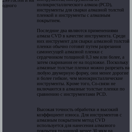
299 гостей и ни
поликристаллического алмаза (PCD),
одного
инструменты для сварки алмазной толстой
пленкой и инструменты с алмазным
покрытием.
Последние два являются применениями
алмаза CVD в качестве инструмента. Среди
них инструмент для сварки алмазной толстой
пленки обычно готовят путем разрезания
самонесущей алмазной пленки с
сердечником толщиной 0,3 мм или более, а
затем сваривания ее на подложке. Поскольку
алмазные толстые пленки можно разрезать на
любую двумерную форму, они менее дорогие
и более гибкие, чем монокристаллические
инструменты. Кроме того, Co-связи не
включаются в алмазные толстые пленки по
сравнению с инструментами PCD.
Высокая точность обработки и высокий
коэффициент износа. Для инструментов с
алмазным покрытием метод CVD
используется для нанесения алмазного
покрытия толщиной менее 30 мкм на