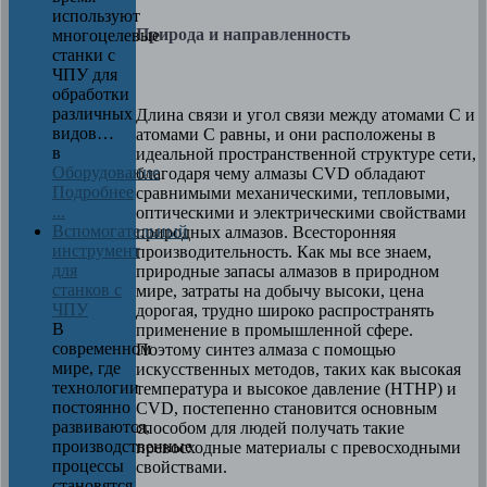
используют
Природа и направленность
многоцелевые
станки с
ЧПУ для
обработки
различных
Длина связи и угол связи между атомами C и
видов…
атомами C равны, и они расположены в
в
идеальной пространственной структуре сети,
Оборудование
благодаря чему алмазы CVD обладают
Подробнее
сравнимыми механическими, тепловыми,
...
оптическими и электрическими свойствами
Вспомогательный
природных алмазов. Всесторонняя
инструмент
производительность. Как мы все знаем,
для
природные запасы алмазов в природном
станков с
мире, затраты на добычу высоки, цена
ЧПУ
дорогая, трудно широко распространять
В
применение в промышленной сфере.
современном
Поэтому синтез алмаза с помощью
мире, где
искусственных методов, таких как высокая
технологии
температура и высокое давление (HTHP) и
постоянно
CVD, постепенно становится основным
развиваются,
способом для людей получать такие
производственные
превосходные материалы с превосходными
процессы
свойствами.
становятся