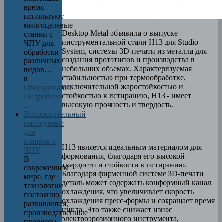
время
используют
многоцелевые
Desktop Metal объявила о выпуске
станки с
инструментальной стали H13 для Studio
ЧПУ для
System, системы 3D-печати из металла для
обработки
создания прототипов и производства в
различных
небольших объемах. Характеризуемая
видов…
стабильностью при термообработке,
в
исключительной жаростойкостью и
Оборудование
стойкостью к истиранию, H13 - имеет
Подробнее
высокую прочность и твердость.
...
Вспомогательный
инструмент
для
станков с
H13 является идеальным материалом для
ЧПУ
формования, благодаря его высокой
В
твердости и стойкости к истиранию.
современном
Благодаря фирменной системе 3D-печати
мире, где
деталь может содержать конформный канал
технологии
охлаждения, что увеличивает скорость
постоянно
охлаждения пресс-формы и сокращает время
развиваются,
цикла. Это также снижает износ
производственные
электроэрозионного инструмента,
процессы