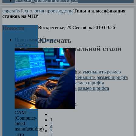
Рекламодателям и инвесторам
engcrafts
Технология производства
Типы и классификация
станков на ЧПУ
Новости
Воскресенье, 29 Сентябрь 2019 09:26
3D-печать
Программирование
в KCam
инструментальной стали
Автор
Никита
размер шрифта
уменьшить размер
шрифта
увеличить размер шрифта
Печать
Оцените материал
CAM –
(Computer-
1
aided
2
manufacturing)
3
- это