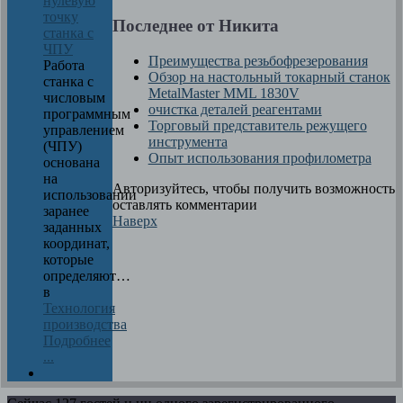
нулевую
точку
Последнее от Никита
станка с
ЧПУ
Преимущества резьбофрезерования
Работа
Обзор на настольный токарный станок
станка с
MetalMaster MML 1830V
числовым
очистка деталей реагентами
программным
Торговый представитель режущего
управлением
инструмента
(ЧПУ)
Опыт использования профилометра
основана
на
Авторизуйтесь, чтобы получить возможность
использовании
оставлять комментарии
заранее
Наверх
заданных
координат,
которые
определяют…
в
Технология
производства
Подробнее
...