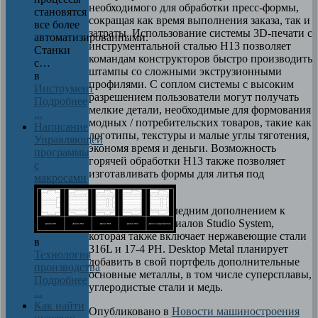
необходимого для обработки пресс-формы,
становятся
сокращая как время выполнения заказа, так и
все более
затраты. Использование системы 3D-печати с
автоматизированными.
инструментальной сталью H13 позволяет
Станки
командам конструкторов быстро производить
с…
штампы со сложными экструзионными
в
профилями. С соплом системы с высоким
Инструмент
разрешением пользователи могут получать
Подробнее
мелкие детали, необходимые для формования
...
модных / потребительских товаров, такие как
Написание
логотипы, текстуры и малые углы тяготения,
Управляющей
экономя время и деньги. Возможность
программы
горячей обработки H13 также позволяет
с
изготавливать формы для литья под
макросами
давлением.
H13 является последним дополнением к
библиотеке материалов Studio System,
которая также включает нержавеющие стали
в
316L и 17-4 PH. Desktop Metal планирует
Технология
добавить в свой портфель дополнительные
производства
основные металлы, в том числе суперсплавы,
Подробнее
углеродистые стали и медь.
...
Как найти
Опубликовано в
Новости машиностроения