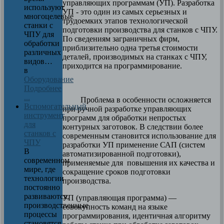
управляющих программам (УП). Разработка
используют
УП - это один из самых серьезных и
многоцелевые
трудоемких этапов технологической
станки с
подготовки производства для станков с ЧПУ.
ЧПУ для
По сведениям заграничных фирм,
обработки
приблизительно одна третья стоимости
различных
деталей, производимых на станках с ЧПУ,
видов…
приходится на программирование.
в
Оборудование
Подробнее
...
Проблема в особенности осложняется
Вспомогательный
при ручной разработке управляющих
инструмент
программ для обработки непростых
для
контурных заготовок. В следствии более
станков с
современным становится использование для
ЧПУ
разработки УП применение САП (систем
В
автоматизированной подготовки),
современном
применяемые для повышения их качества и
мире, где
сокращение сроков подготовки
технологии
производства.
постоянно
развиваются,
УП (управляющая программа) —
производственные
совокупность команд на языке
процессы
программирования, идентичная алгоритму
становятся