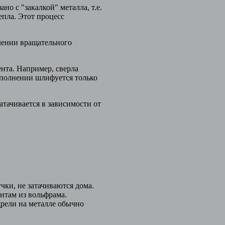
о с "закалкой" металла, т.е.
епла. Этот процесс
лении вращательного
та. Например, сверла
полнении шлифуется только
тачивается в зависимости от
чки, не затачиваются дома.
нтам из вольфрама.
рели на металле обычно