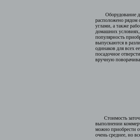
Оборудование для з
расположено рядом 
углами, а также ра
домашних условиях,
популярность приобр
выпускаются в разл
одинаков для всех е
посадочное отверсти
вручную поворачивае
Стоимость заточки 
выполнении коммерч
можно приобрести от
очень среднее, но вс