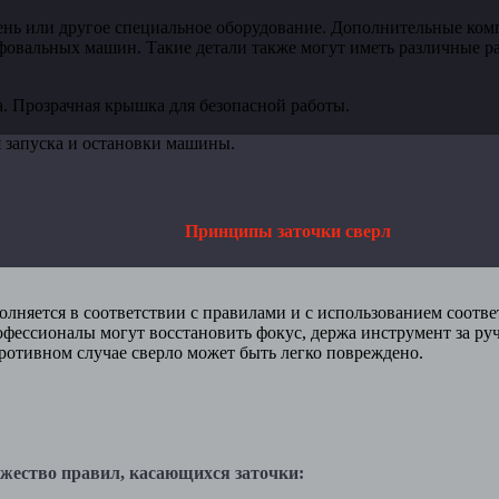
ь или другое специальное оборудование. Дополнительные ком
овальных машин. Такие детали также могут иметь различные ра
. Прозрачная крышка для безопасной работы.
 запуска и остановки машины.
Принципы заточки сверл
ется в соответствии с правилами и с использованием соотве
ессионалы могут восстановить фокус, держа инструмент за ручк
ротивном случае сверло может быть легко повреждено.
ство правил, касающихся заточки: