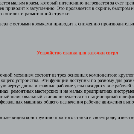
ся малым краем, который интенсивно нагревается за счет трен
ев приводит к затуплению. Это проявляется в скрипе, быстром н
го опилок и размотанной стружки.
л с острыми кромками приводит к снижению производительно
Устройство станка для заточки сверл
й механизм состоит из трех основных компонентов: круглого
ющего устройства. Эти функции доступны по-разному для разны
ю черту: длина и главные рабочие углы находятся вне рабочей
ах, ремонтных мастерских и на малых предприятиях инструмен
ный шлифовальный станок передается на стационарный шлифов
овальных машинах общего назначения рабочие движения вып
е видим конструкцию простого станка в своем роде, известного