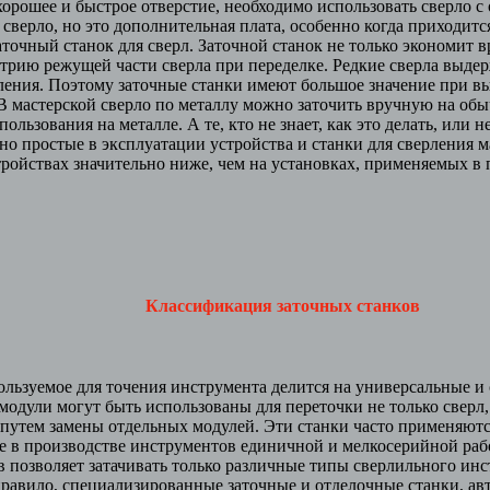
орошее и быстрое отверстие, необходимо использовать сверло с
сверло, но это дополнительная плата, особенно когда приходитс
аточный станок для сверл. Заточной станок не только экономит в
трию режущей части сверла при переделке. Редкие сверла выде
рления. Поэтому заточные станки имеют большое значение при 
В мастерской сверло по металлу можно заточить вручную на обы
ользования на металле. А те, кто не знает, как это делать, или н
но простые в эксплуатации устройства и станки для сверления 
тройствах значительно ниже, чем на установках, применяемых в 
Классификация заточных станков
ьзуемое для точения инструмента делится на универсальные и
модули могут быть использованы для переточки не только сверл, н
 путем замены отдельных модулей. Эти станки часто применяют
же в производстве инструментов единичной и мелкосерийной ра
в позволяет затачивать только различные типы сверлильного и
правило, специализированные заточные и отделочные станки, ав