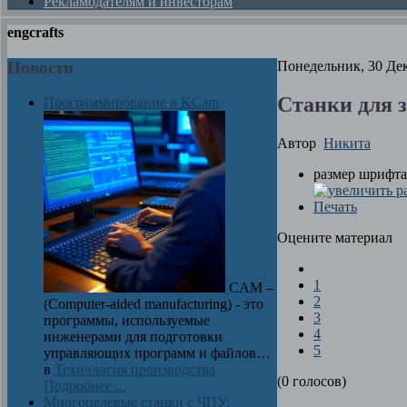
Рекламодателям и инвесторам
engcrafts
Новости
Понедельник, 30 Дек
Станки для з
Программирование в KCam
Автор
Никита
размер шрифта
Печать
Оцените материал
1
CAM –
2
(Computer-aided manufacturing) - это
3
программы, используемые
4
инженерами для подготовки
5
управляющих программ и файлов…
в
Технология производства
(0 голосов)
Подробнее ...
Многоцелевые станки с ЧПУ: