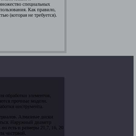
 множество специальных
пользования. Как правило,
ю (которая не требуется).
ля обработки элементов,
уются прочные модели.
работки инструмента.
ериалов. Алмазные диски
аться. Наружный диаметр
но есть и размеры 21,7, 16, 20
ля чистовой.