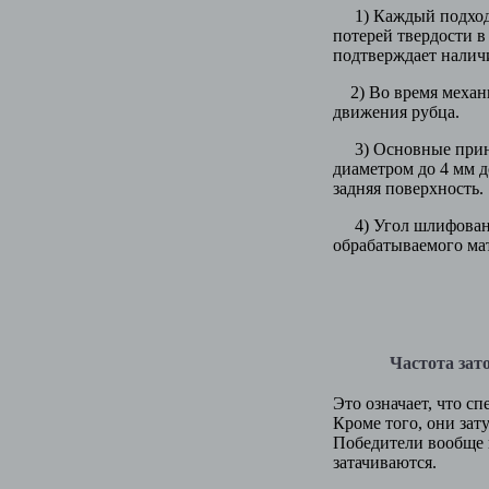
1) Каждый подход к 
потерей твердости в
подтверждает налич
2) Во время механи
движения рубца.
3) Основные принци
диаметром до 4 мм 
задняя поверхность.
4) Угол шлифования
обрабатываемого ма
Частота заточки 
Это означает, что с
Кроме того, они зат
Победители вообще 
затачиваются.