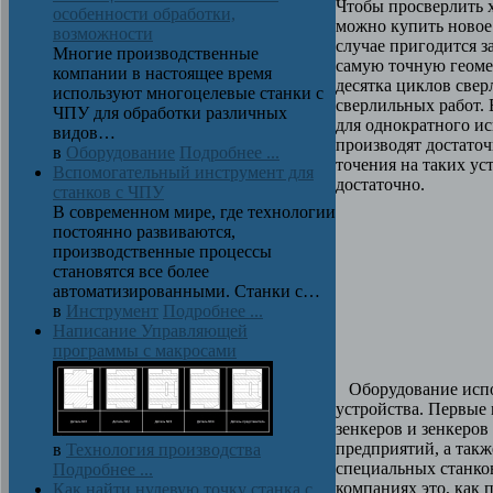
Чтобы просверлить х
особенности обработки,
можно купить новое 
возможности
случае пригодится з
Многие производственные
самую точную геоме
компании в настоящее время
десятка циклов све
используют многоцелевые станки с
сверлильных работ. 
ЧПУ для обработки различных
для однократного исп
видов…
производят достаточ
в
Оборудование
Подробнее ...
точения на таких ус
Вспомогательный инструмент для
достаточно.
станков с ЧПУ
В современном мире, где технологии
постоянно развиваются,
производственные процессы
становятся все более
автоматизированными. Станки с…
в
Инструмент
Подробнее ...
Написание Управляющей
программы с макросами
Оборудование испол
устройства. Первые 
зенкеров и зенкеров
предприятий, а так
в
Технология производства
специальных станко
Подробнее ...
компаниях это, как 
Как найти нулевую точку станка с