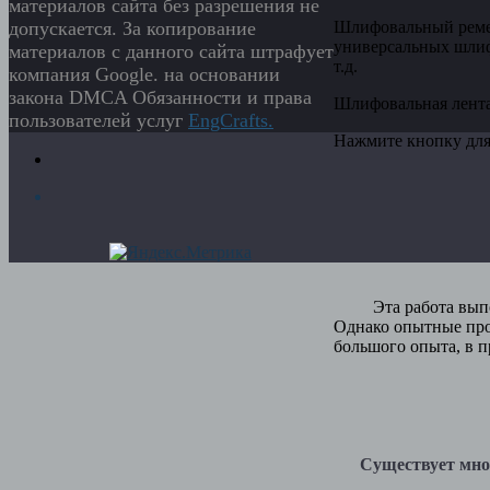
материалов сайта без разрешения не
Шлифовальный ремен
допускается. За копирование
универсальных шлиф
материалов с данного сайта штрафует
т.д.
компания Google. на основании
закона DMCA Обязанности и права
Шлифовальная лента
пользователей услуг
EngСrafts.
Нажмите кнопку для
Эта работа выполня
Однако опытные проф
большого опыта, в п
Существует множе