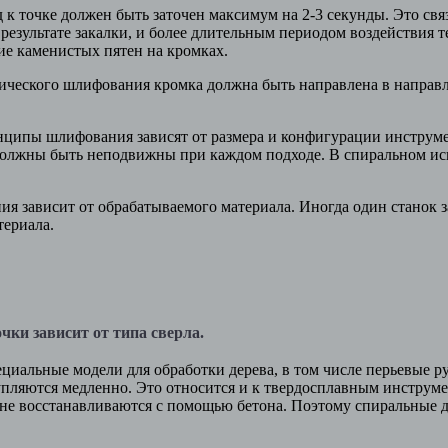
точке должен быть заточен максимум на 2-3 секунды. Это связан
 результате закалки, и более длительным периодом воздействия т
ие каменистых пятен на кромках.
ческого шлифования кромка должна быть направлена в направ
пы шлифования зависят от размера и конфигурации инструмен
должны быть неподвижны при каждом подходе. В спиральном ис
 зависит от обрабатываемого материала. Иногда один станок за
териала.
зависит от типа сверла.
пециальные модели для обработки дерева, в том числе перьевые ру
упляются медленно. Это относится и к твердосплавным инструме
не восстанавливаются с помощью бетона. Поэтому спиральные д