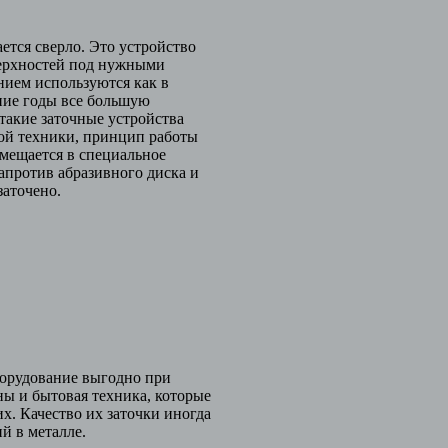
тся сверло. Это устройство
верхностей под нужными
нием используются как в
ние годы все большую
такие заточные устройства
вой техники, принцип работы
омещается в специальное
напротив абразивного диска и
заточено.
борудование выгодно при
ы и бытовая техника, которые
х. Качество их заточки иногда
ий в металле.