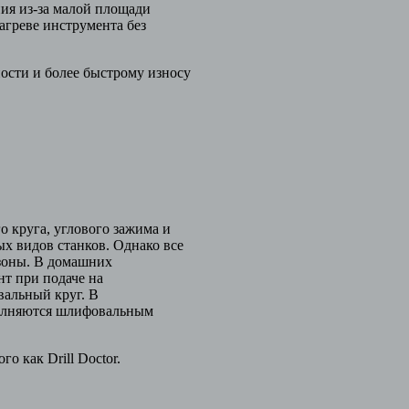
ия из-за малой площади
агреве инструмента без
сти и более быстрому износу
 круга, углового зажима и
х видов станков. Однако все
 зоны. В домашних
т при подаче на
альный круг. В
олняются шлифовальным
 как Drill Doctor.