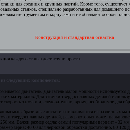
 станки для средних и крупных партий. Кроме того, существует
овальных станков, специально разработанных для домашнего ис
ковым инструментом и корпусами и не обладают особой точность
Конструкция и стандартная оснастка
ия каждого станка достаточно проста.
т из следующих компонентов:
омещается двигатель. Двигатель малой мощности используется д
ягких материалов. Для заточки твердосплавных деталей использ
 скорость заточки и, следовательно, время, необходимое для об
вливаемые абразивные диски изготавливаются из различных мат
точки твердосплавных деталей, размер которых может варьиров
 250 мм. Важен размер седла: самый популярный вариант - 32 мм, 
размер зерна: 40-60 для черновой обработки достаточно, 80-120 д