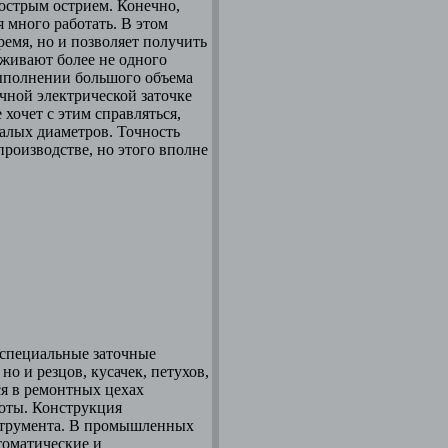
 острым острием. Конечно,
я много работать. В этом
ремя, но и позволяет получить
рживают более не одного
выполнении большого объема
чной электрической заточке
е хочет с этим справляться,
малых диаметров. Точность
производстве, но этого вполне
 специальные заточные
о и резцов, кусачек, петухов,
ся в ремонтных цехах
боты. Конструкция
нструмента. В промышленных
томатические и