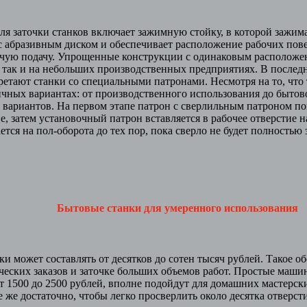
аточки станков включает зажимную стойку, в которой зажимае
с абразивным диском и обеспечивает расположение рабочих по
бочую подачу. Упрощенные конструкции с одинаковым расположе
 так и на небольших производственных предприятиях. В послед
етают станки со специальными патронами. Несмотря на то, что 
ичных вариантах: от производственного использования до быто
е вариантов. На первом этапе патрон с сверлильным патроном п
е, затем установочный патрон вставляется в рабочее отверстие 
тся на пол-оборота до тех пор, пока сверло не будет полностью 
Бытовые станки для умеренного использования
может составлять от десятков до сотен тысяч рублей. Такое о
еских заказов и заточке больших объемов работ. Простые машин
 1500 до 2500 рублей, вполне подойдут для домашних мастерски
е же достаточно, чтобы легко просверлить около десятка отверст