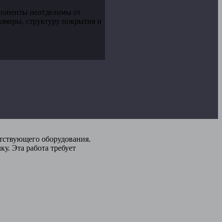
поненты неотделимы от
змеры, структуру покрытия и
тствующего оборудования.
у. Эта работа требует