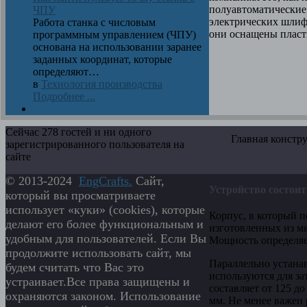
полуавтоматические
ЧПУ
электрических шлиф
Работа станка с числовым
они оснащены пласти
программным управлением (ЧПУ)
основана на использовании заранее
заданных координат, которые
определяют…
в
Технология производства
Подробнее ...
Сейчас 278 гостей и ни одного
Главная конструкц
зарегистрированного пользователя на
сайте
© 2013-2024
EngСrafts.
Сайт,
Устройство состои
который вы просматриваете
использует «куки» (cookies), которые
Корпус, в который п
делают его более функциональным и
изготовленных из м
удобным для пользователей. Если Вы
Мощность определяет
продолжите использовать сайт, мы
Параллельно устана
будем считать что Вас это
используются для за
устраивает.Все права защищены и
составляет от 125 до
охраняются законом. Использование
мм. Не менее важен 