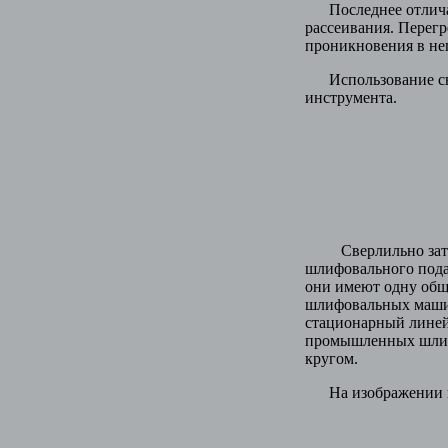
Последнее отличает
рассеивания. Перегр
проникновения в не
Использование свер
инструмента.
Сверлильно заточно
шлифовального пода
они имеют одну общу
шлифовальных машин
стационарный линей
промышленных шлиф
кругом.
На изображении ниж