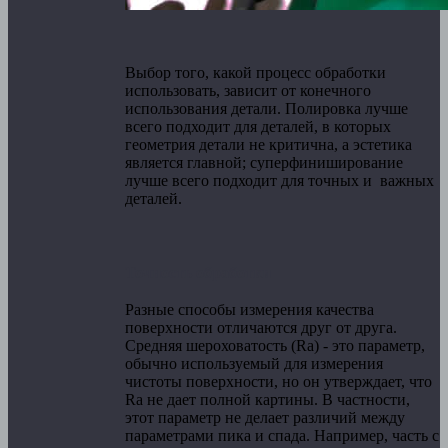
Выбор того, какой процесс обработки
использовать, зависит от конечного
использования детали. Полировка лучше
всего подходит для деталей, в которых
геометрия детали не критична, а эстетика
является главной; суперфиниширование
лучше всего подходит для точных и важных
деталей.
Точность обработки
Разные способы измерения качества
поверхности отличаются друг от друга.
Средняя шероховатость (Ra) - это параметр,
обычно используемый для измерения
чистоты поверхности, но он утверждает, что
Ra не дает полной картины. В частности,
этот параметр не делает различий между
параметрами пика и спада. Например, часть с