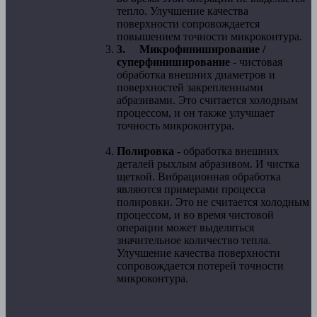
тепло. Улучшение качества
поверхности сопровождается
повышением точности микроконтура.
3.
Микрофиниширование /
суперфиниширование
- чистовая
обработка внешних диаметров и
поверхностей закрепленными
абразивами. Это считается холодным
процессом, и он также улучшает
точность микроконтура.
Полировка -
обработка внешних
деталей рыхлым абразивом. И чистка
щеткой. Вибрационная обработка
являются примерами процесса
полировки. Это не считается холодным
процессом, и во время чистовой
операции может выделяться
значительное количество тепла.
Улучшение качества поверхности
сопровождается потерей точности
микроконтура.