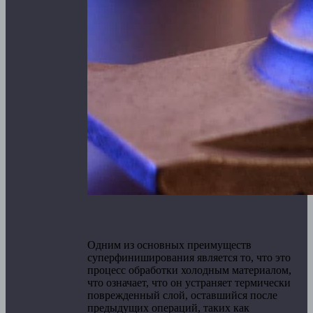
Одним из основных преимуществ
суперфиниширования является то, что это
процесс обработки холодным материалом,
что означает, что он устраняет термически
поврежденный слой, оставшийся после
предыдущих операций, таких как