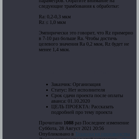
параметров. Обратите внимание на
следующие трамбования к обработке:
Ra: 0,2-0,3 мкм
Rz ≤ 1,0 мкм
Эмпирически это говорит, что Rz примерно
в 7-10 раз больше Ra. Чтобы достичь
целевого значения Ra 0,2 мкм, Rz будет не
менее 1,4 мкм.
Дополнительная информация
Заказчик:
Организация
Статус:
Нет исполнителя
Срок сдачи проекта после оплаты
аванса:
01.10.2020
ЦЕЛЬ ПРОЕКТА:
Рассказать
подробней про тему проекта
Прочитано
1088
раз
Последнее изменение
Суббота, 28 Август 2021 20:56
Опубликовано в
Технология производства