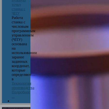
нулевую
точку
станка с
ЧПУ
Работа
станка с
числовым
программным
управлением
(ЧПУ)
основана
на
использовании
заранее
заданных
координат,
которые
определяют…
в
Технология
производства
Подробнее
...