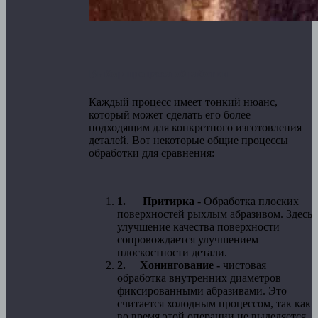
Выбор процесса обработки
Каждый процесс имеет тонкий нюанс,
который может сделать его более
подходящим для конкретного изготовления
деталей. Вот некоторые общие процессы
обработки для сравнения:
1.
Притирка
- Обработка плоских
поверхностей рыхлым абразивом. Здесь
улучшение качества поверхности
сопровождается улучшением
плоскостности детали.
2.
Хонингование -
чистовая
обработка внутренних диаметров
фиксированными абразивами. Это
считается холодным процессом, так как
во время этой операции не выделяется