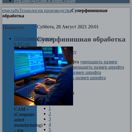
Рекламодателям и инвесторам
engcrafts
Технология производства
Суперфинишная
обработка
Новости
Суббота, 28 Август 2021 20:01
Суперфинишная обработка
Программирование
в KCam
Автор
Dima Zverev
размер шрифта
уменьшить размер
шрифта
увеличить размер шрифта
Печать
Оцените материал
1
CAM –
2
(Computer-
3
aided
4
manufacturing)
5
- это