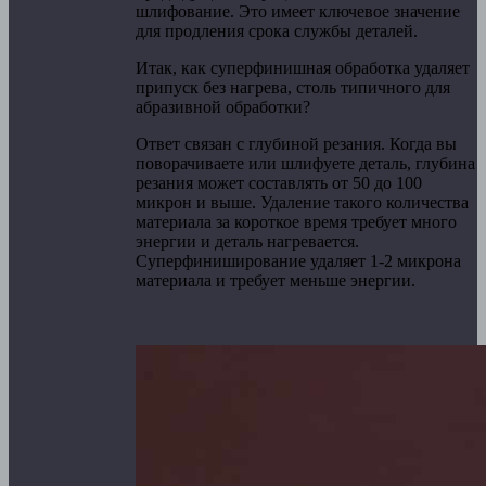
шлифование. Это имеет ключевое значение
для продления срока службы деталей.
Итак, как суперфинишная обработка удаляет
припуск без нагрева, столь типичного для
абразивной обработки?
Ответ связан с глубиной резания. Когда вы
поворачиваете или шлифуете деталь, глубина
резания может составлять от 50 до 100
микрон и выше. Удаление такого количества
материала за короткое время требует много
энергии и деталь нагревается.
Суперфиниширование удаляет 1-2 микрона
материала и требует меньше энергии.