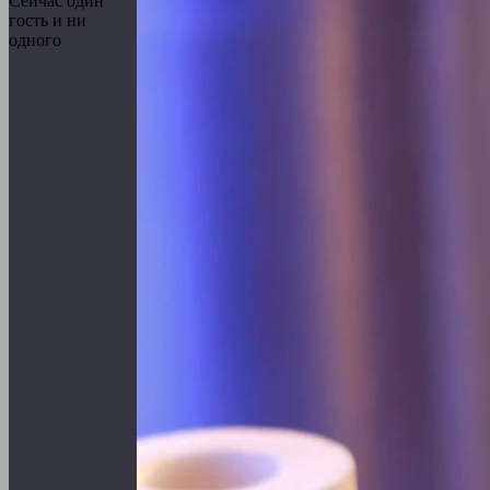
Сейчас один
гость и ни
одного