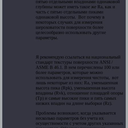
пятью отдельными впадинами одинаковой
глубины может иметь такое же Ra, как и
часть с пятью отдельными пиками
одинаковой высоты. Вот почему в
некоторых случаях для измерения
шероховатости поверхности более
целесообразно использовать другие
параметры.
Я рекомендую ссылаться на национальный
стандарт текстуры поверхности ANSI /
ASME B 46.1. В нем перечислены 100 или
более параметров, которые можно
использовать для измерения чистоты, вот
лишь некоторые из них: Ra, уменьшенная
высота пика (Rpk), уменьшенная высота
впадины (Rvk), отношение площадей опоры
(Tp) и самые высокие пики и пять самых
низких впадин на длине выборки (Rz).
Проблемы возникают, когда указывается
несколько параметров без учета их
осуществимости с учетом других указанных