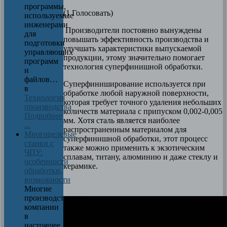
программы,
(1 Голосовать)
используемые
инженерами
Производители постоянно вынуждены
для
повышать эффективность производства и
подготовки
улучшать характеристики выпускаемой
управляющих
продукции, этому значительно помогает
программ
технология суперфинишной обработки.
и
файлов…
Суперфиниширование используется при
в
обработке любой наружной поверхности,
Технология
которая требует точного удаления небольших
производства
количеств материала с припуском 0,002-0,005
Подробнее
мм. Хотя сталь является наиболее
...
распространенным материалом для
Многоцелевые
суперфинишной обработки, этот процесс
станки с
также можно применить к экзотическим
ЧПУ:
сплавам, титану, алюминию и даже стеклу и
особенности
керамике.
обработки,
возможности
Многие
производственные
компании
в
настоящее