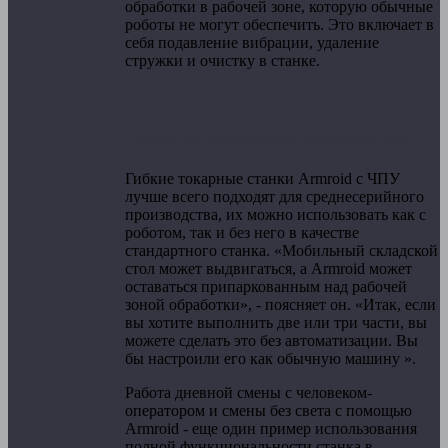
обработки в рабочей зоне, которую обычные
роботы не могут обеспечить. Это включает в
себя подавление вибрации, удаление
стружки и очистку в станке.
Несколько способов его использования
Гибкие токарные станки Armroid с ЧПУ
лучше всего подходят для среднесерийного
производства, их можно использовать как с
роботом, так и без него в качестве
стандартного станка. «Мобильный складской
стол может выдвигаться, а Armroid может
оставаться припаркованным над рабочей
зоной обработки», - поясняет он. «Итак, если
вы хотите выполнить две или три части, вы
можете сделать это без автоматизации. Вы
бы настроили его как обычную машину ».
Работа дневной смены с человеком-
оператором и смены без света с помощью
Armroid - еще один пример использования
полной функциональности станка в