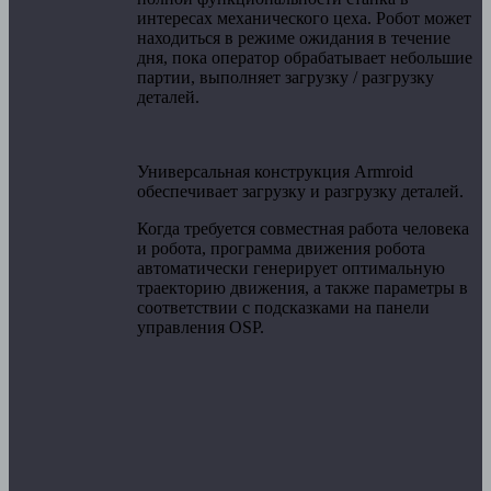
интересах механического цеха. Робот может
находиться в режиме ожидания в течение
дня, пока оператор обрабатывает небольшие
партии, выполняет загрузку / разгрузку
деталей.
Универсальная конструкция Armroid
обеспечивает загрузку и разгрузку деталей.
Когда требуется совместная работа человека
и робота, программа движения робота
автоматически генерирует оптимальную
траекторию движения, а также параметры в
соответствии с подсказками на панели
управления OSP.