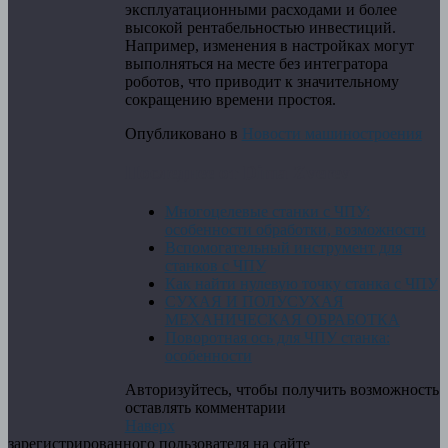
эксплуатационными расходами и более
высокой рентабельностью инвестиций.
Например, изменения в настройках могут
выполняться на месте без интегратора
роботов, что приводит к значительному
сокращению времени простоя.
Опубликовано в
Новости машиностроения
Последнее от Dima Zverev
Многоцелевые станки с ЧПУ:
особенности обработки, возможности
Вспомогательный инструмент для
станков с ЧПУ
Как найти нулевую точку станка с ЧПУ
СУХАЯ И ПОЛУСУХАЯ
МЕХАНИЧЕСКАЯ ОБРАБОТКА
Поворотная ось для ЧПУ станка:
особенности
Авторизуйтесь, чтобы получить возможность
оставлять комментарии
Наверх
зарегистрированного пользователя на сайте