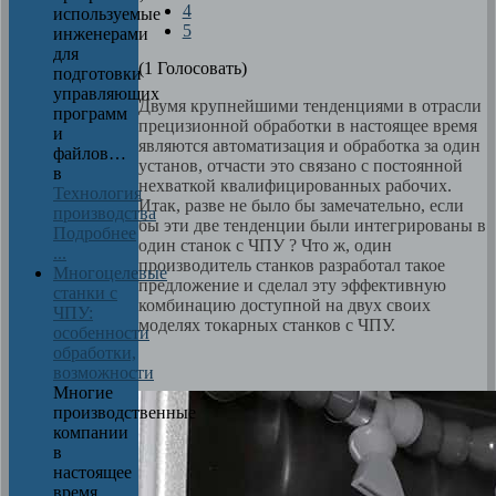
4
используемые
5
инженерами
для
(1 Голосовать)
подготовки
управляющих
Двумя крупнейшими тенденциями в отрасли
программ
прецизионной обработки в настоящее время
и
являются автоматизация и обработка за один
файлов…
установ, отчасти это связано с постоянной
в
нехваткой квалифицированных рабочих.
Технология
Итак, разве не было бы замечательно, если
производства
бы эти две тенденции были интегрированы в
Подробнее
один станок с ЧПУ ? Что ж, один
...
производитель станков разработал такое
Многоцелевые
предложение и сделал эту эффективную
станки с
комбинацию доступной на двух своих
ЧПУ:
моделях токарных станков с ЧПУ.
особенности
обработки,
возможности
Многие
производственные
компании
в
настоящее
время