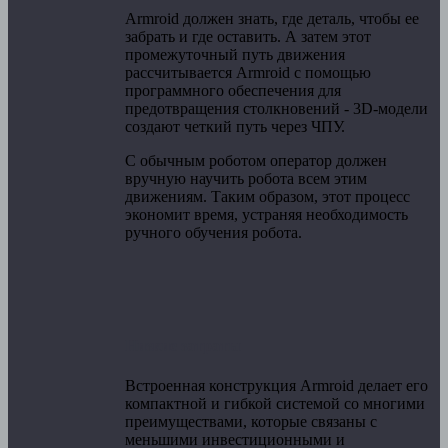
Armroid должен знать, где деталь, чтобы ее
забрать и где оставить. А затем этот
промежуточный путь движения
рассчитывается Armroid с помощью
программного обеспечения для
предотвращения столкновений - 3D-модели
создают четкий путь через ЧПУ.
С обычным роботом оператор должен
вручную научить робота всем этим
движениям. Таким образом, этот процесс
экономит время, устраняя необходимость
ручного обучения робота.
Низкие затраты
Встроенная конструкция Armroid делает его
компактной и гибкой системой со многими
преимуществами, которые связаны с
меньшими инвестиционными и