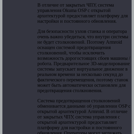
В отличие от закрытых ЧПУ, система
управления Okuma OSP с открытой
архитектурой предоставляет платформу для
настройки и постоянного обновления.
Для безопасности узлов станка и оператора
очень важно убедиться, что внутри системы
не будет столкновений. Поэтому Armroid
оснащен системой предотвращения
столкновений, чтобы исключить
возможность дорогостоящих сбоев машины /
робота. Предварительное 3D-моделирование
системы запускает виртуальное движение в
реальном времени за несколько секунд до
фактического перемещения, поэтому станок
может быть автоматически остановлен для
предотвращения столкновения.
Система предотвращения столкновений
обменивается данными об управлении OSP с
открытой архитектурой Armroid. В отличие
от закрытых ЧПУ, система управления с
открытой архитектурой предоставляет
платформу для настройки и постоянного
обновления. Операторы могут загружать