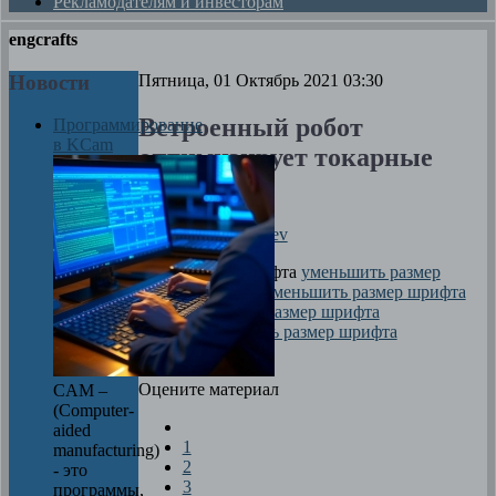
Рекламодателям и инвесторам
engcrafts
Новости
Пятница, 01 Октябрь 2021 03:30
Встроенный робот
Программирование
в KCam
оптимизирует токарные
процессы
Автор
Dima Zverev
размер шрифта
уменьшить размер
шрифта
увеличить размер шрифта
Печать
Оцените материал
CAM –
(Computer-
aided
1
manufacturing)
2
- это
3
программы,