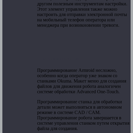
другим полезным инструментам настройки.
Этот элемент управления также можно
настроить для отправки электронной почты
на мобильный телефон оператора или
менеджера при возникновении тревоги.
Программирование
Программирование Armroid несложно,
особенно когда оператор уже знаком со
станками Okuma. Макет меню для создания
файлов для движения робота аналогичен
системе обработки Advanced One-Touch.
Программирование станка для обработки
детали может выполняться в автономном
режиме в системе CAD / CAM.
Программирование робота завершается в
системе управления станком путем открытия
файла для создания.