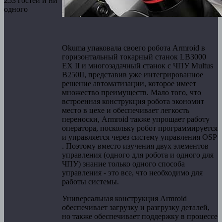
253 гостей и ни
одного
Okuma упаковала своего робота Armroid в
горизонтальный токарный станок LB3000
EX II и многозадачный станок с ЧПУ Multus
B250II, представив уже интегрированное
решение автоматизации, которое имеет
множество преимуществ. Мало того, что
встроенная конструкция робота экономит
место в цехе и обеспечивает легкость
переноски, Armroid также упрощает работу
оператора, поскольку робот программируется
и управляется через систему управления OSP
. Поэтому вместо изучения двух элементов
управления (одного для робота и одного для
ЧПУ) знание только одного способа
управления - это все, что необходимо для
работы системы.
Универсальная конструкция Armroid
обеспечивает загрузку и разгрузку деталей,
но также обеспечивает поддержку в процессе