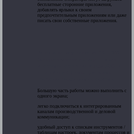
бесплатные сторонние приложения,
добавлять ярлыки к своим
предпочтительным приложениям или даже
писать свои собственные приложения.
Использование управления OSP-P300
(которое является стандартным для
многозадачного станка Multus B250II с
ЧПУ с Armroid) сокращает время
настройки несколькими способами.
Большую часть работы можно выполнить с
одного экрана;
легко подключиться к интегрированным
каналам производственной и деловой
коммуникации;
удобный доступ к спискам инструментов /
таблицам настроек, документам процессов и