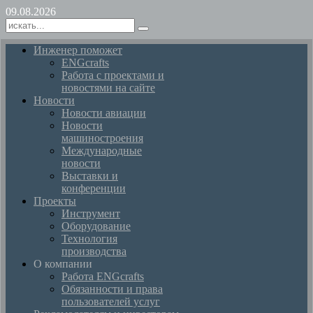
09.08.2026
Инженер поможет
ENGcrafts
Работа с проектами и
новостями на сайте
Новости
Новости авиации
Новости
машиностроения
Международные
новости
Выставки и
конференции
Проекты
Инструмент
Оборудование
Технология
производства
О компании
Работа ENGcrafts
Обязанности и права
пользователей услуг