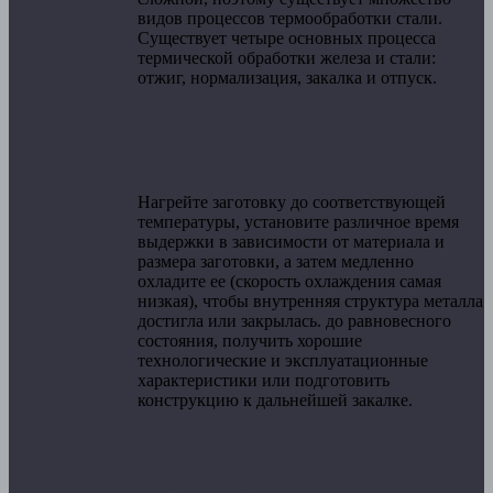
видов процессов термообработки стали.
Существует четыре основных процесса
термической обработки железа и стали:
отжиг, нормализация, закалка и отпуск.
- Отжиг:
Нагрейте заготовку до соответствующей
температуры, установите различное время
выдержки в зависимости от материала и
размера заготовки, а затем медленно
охладите ее (скорость охлаждения самая
низкая), чтобы внутренняя структура металла
достигла или закрылась. до равновесного
состояния, получить хорошие
технологические и эксплуатационные
характеристики или подготовить
конструкцию к дальнейшей закалке.
– Нормализация: