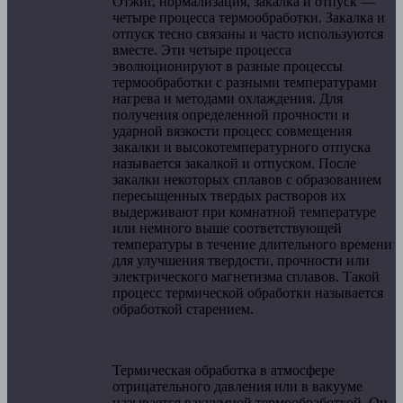
Отжиг, нормализация, закалка и отпуск —
четыре процесса термообработки. Закалка и
отпуск тесно связаны и часто используются
вместе. Эти четыре процесса
эволюционируют в разные процессы
термообработки с разными температурами
нагрева и методами охлаждения. Для
получения определенной прочности и
ударной вязкости процесс совмещения
закалки и высокотемпературного отпуска
называется закалкой и отпуском. После
закалки некоторых сплавов с образованием
пересыщенных твердых растворов их
выдерживают при комнатной температуре
или немного выше соответствующей
температуры в течение длительного времени
для улучшения твердости, прочности или
электрического магнетизма сплавов. Такой
процесс термической обработки называется
обработкой старением.
Термическая обработка в атмосфере
отрицательного давления или в вакууме
называется вакуумной термообработкой. Он