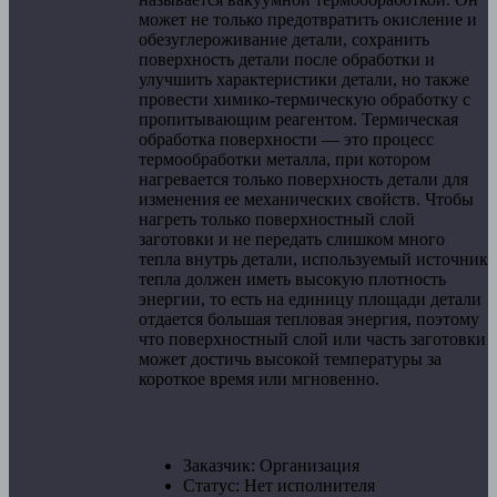
может не только предотвратить окисление и
обезуглероживание детали, сохранить
поверхность детали после обработки и
улучшить характеристики детали, но также
провести химико-термическую обработку с
пропитывающим реагентом. Термическая
обработка поверхности — это процесс
термообработки металла, при котором
нагревается только поверхность детали для
изменения ее механических свойств. Чтобы
нагреть только поверхностный слой
заготовки и не передать слишком много
тепла внутрь детали, используемый источник
тепла должен иметь высокую плотность
энергии, то есть на единицу площади детали
отдается большая тепловая энергия, поэтому
что поверхностный слой или часть заготовки
может достичь высокой температуры за
короткое время или мгновенно.
Дополнительная информация
Заказчик:
Организация
Статус:
Нет исполнителя