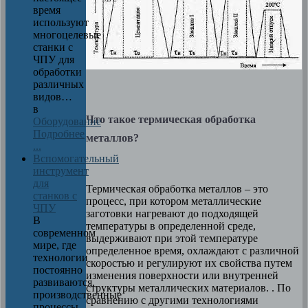
время
используют
многоцелевые
станки с
ЧПУ для
обработки
различных
видов…
в
Что такое термическая обработка
Оборудование
Подробнее
металлов?
...
Вспомогательный
инструмент
для
Термическая обработка металлов – это
станков с
процесс, при котором металлические
ЧПУ
заготовки нагревают до подходящей
В
температуры в определенной среде,
современном
выдерживают при этой температуре
мире, где
определенное время, охлаждают с различной
технологии
скоростью и регулируют их свойства путем
постоянно
изменения поверхности или внутренней
развиваются,
структуры металлических материалов. . По
производственные
сравнению с другими технологиями
процессы