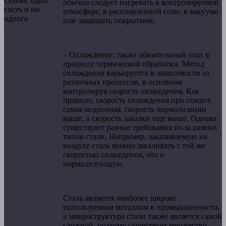
Сейчас один
обычно следует нагревать в контролируемой
гость и ни
атмосфере, в расплавленной соли, в вакууме
одного
или защищать покрытием.
– Охлаждение: также обязательный этап в
процессе термической обработки. Метод
охлаждения варьируется в зависимости от
различных процессов, в основном
контролируя скорость охлаждения. Как
правило, скорость охлаждения при отжиге
самая медленная, скорость нормализации
выше, а скорость закалки еще выше. Однако
существуют разные требования из-за разных
типов стали. Например, закаливаемую на
воздухе сталь можно закаливать с той же
скоростью охлаждения, что и
нормализующую.
Сталь является наиболее широко
используемым металлом в промышленности,
а микроструктура стали также является самой
сложной, поэтому существует множество