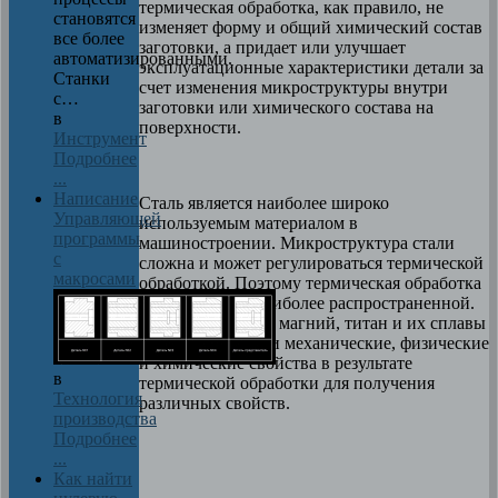
термическая обработка, как правило, не
становятся
изменяет форму и общий химический состав
все более
заготовки, а придает или улучшает
автоматизированными.
эксплуатационные характеристики детали за
Станки
счет изменения микроструктуры внутри
с…
заготовки или химического состава на
в
поверхности.
Инструмент
Подробнее
...
Написание
Сталь является наиболее широко
Управляющей
используемым материалом в
программы
машиностроении. Микроструктура стали
с
сложна и может регулироваться термической
макросами
обработкой. Поэтому термическая обработка
стали является наиболее распространенной.
Алюминий, медь, магний, титан и их сплавы
могут менять свои механические, физические
и химические свойства в результате
в
термической обработки для получения
Технология
различных свойств.
производства
Подробнее
...
Как найти