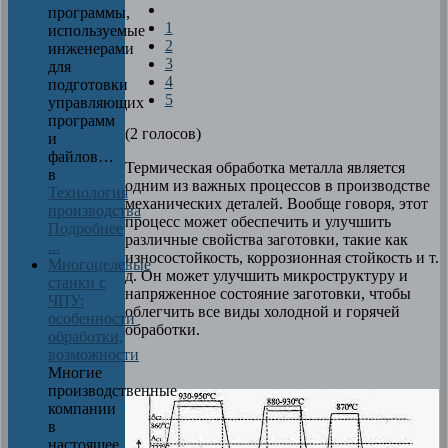
программы,
1
используемые
2
инженерами
3
для
4
подготовки
5
управляющих
программ
(2 голосов)
и
файлов…
Термическая обработка металла является
в
одним из важных процессов в производстве
Технология
механических деталей. Вообще говоря, этот
производства
процесс может обеспечить и улучшить
Подробнее
различные свойства заготовки, такие как
...
износостойкость, коррозионная стойкость и т.
Многоцелевые
д. Он может улучшить микроструктуру и
станки с
напряженное состояние заготовки, чтобы
ЧПУ:
облегчить все виды холодной и горячей
особенности
обработки.
обработки,
возможности
Многие
производственные
компании
в
настоящее