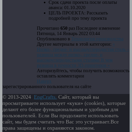
Срок сдачи проекта после оплаты
аванса:
01.10.2020
ЦЕЛЬ ПРОЕКТА:
Рассказать
подробней про тему проекта
Прочитано
650
раз
Последнее изменение
Пятница, 14 Январь 2022 03:44
Опубликовано в
Технология производства
Другие материалы в этой категории:
«
Низко-, средне- и высокоуглеродистая сталь –
разница между низко-, средне- и
высокоуглеродистыми сталями
В чем
разница в точности 3D-принтеров »
Авторизуйтесь, чтобы получить возможность
оставлять комментарии
Наверх
зарегистрированного пользователя на сайте
© 2013-2024
EngСrafts.
Сайт, который вы
просматриваете использует «куки» (cookies), которые
делают его более функциональным и удобным для
пользователей. Если Вы продолжите использовать
сайт, мы будем считать что Вас это устраивает.Все
права защищены и охраняются законом.