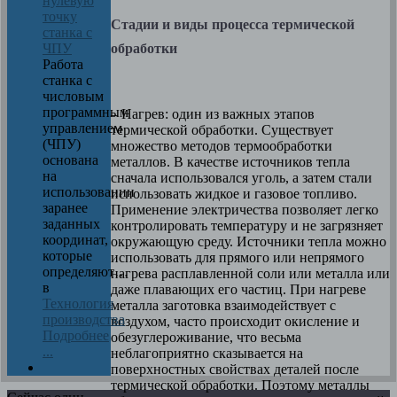
нулевую
точку
Стадии и виды процесса термической
станка с
обработки
ЧПУ
Работа
станка с
числовым
программным
– Нагрев: один из важных этапов
управлением
термической обработки. Существует
(ЧПУ)
множество методов термообработки
основана
металлов. В качестве источников тепла
на
сначала использовался уголь, а затем стали
использовании
использовать жидкое и газовое топливо.
заранее
Применение электричества позволяет легко
заданных
контролировать температуру и не загрязняет
координат,
окружающую среду. Источники тепла можно
которые
использовать для прямого или непрямого
определяют…
нагрева расплавленной соли или металла или
в
даже плавающих его частиц. При нагреве
Технология
металла заготовка взаимодействует с
производства
воздухом, часто происходит окисление и
Подробнее
обезуглероживание, что весьма
...
неблагоприятно сказывается на
поверхностных свойствах деталей после
термической обработки. Поэтому металлы