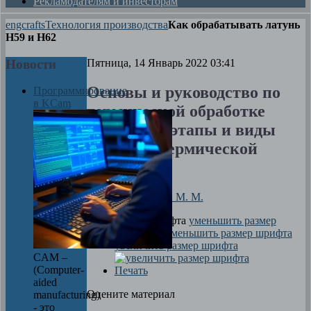
Рекламодателям и инвесторам
engcrafts
Технология производства
Как обрабатывать латунь
H59 и H62
Новости
Пятница, 14 Январь 2022 03:41
Основы и руководство по
Программирование
в KCam
термической обработке
металлов - этапы и виды
процесса термической
обработки
Автор
Любезный М. М.
размер шрифта
уменьшить размер
шрифта
увеличить размер шрифта
CAM –
(Computer-
Печать
aided
Оцените материал
manufacturing)
- это