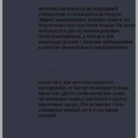
заготовка нагревается до подходящей
температуры и охлаждается на воздухе.
Эффект нормализации подобен отжигу, но
полученная структура более тонкая. Он часто
используется для улучшения режущих
свойств материалов, а иногда и для
некоторых деталей с низкими требованиями
в качестве окончательной термообработки.
– Закалка:
после того, как заготовка нагрета и
изолирована, ее быстро охлаждают в воде,
масле или других неорганических солях,
органических водных растворах и других
закалочных средах. После закалки сталь
становится твердой, но в то же время
хрупкой.
– Отпуск: