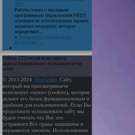
ЧПУ
Работа станка с числовым
программным управлением (ЧПУ)
основана на использовании заранее
заданных координат, которые
определяют…
в
Технология производства
Подробнее ...
Сейчас 172 гостей и ни одного
зарегистрированного пользователя на
сайте
© 2013-2024
EngСrafts.
Сайт,
который вы просматриваете
использует «куки» (cookies), которые
делают его более функциональным и
удобным для пользователей. Если Вы
продолжите использовать сайт, мы
будем считать что Вас это
устраивает.Все права защищены и
охраняются законом. Использование