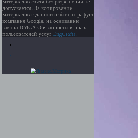
материалов сайта без разрешения не
допускается. За копирование
материалов с данного сайта штрафует
компания Google. на основании
закона DMCA Обязанности и права
пользователей услуг
EngСrafts.