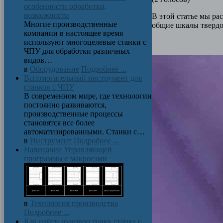
особенности обработки,
возможности
В этой статье мы ра
Многие производственные
общие шкалы твердо
компании в настоящее время
используют многоцелевые станки с
ЧПУ для обработки различных
видов…
в
Оборудование
Подробнее ...
Вспомогательный инструмент для
станков с ЧПУ
В современном мире, где технологии
постоянно развиваются,
производственные процессы
становятся все более
автоматизированными. Станки с…
в
Инструмент
Подробнее ...
Написание Управляющей
программы с макросами
в
Технология производства
Подробнее ...
Как найти нулевую точку станка с