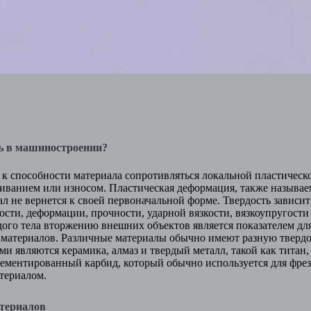
ть в машиностроении?
 к способности материала сопротивляться локальной пластичес
иванием или износом. Пластическая деформация, также называе
иал не вернется к своей первоначальной форме. Твердость зависи
ости, деформации, прочности, ударной вязкости, вязкоупругости
ого тела вторжению внешних объектов является показателем для
 материалов. Различные материалы обычно имеют разную тверд
и являются керамика, алмаз и твердый металл, такой как титан,
Цементированный карбид, который обычно используется для фрез
териалом.
териалов