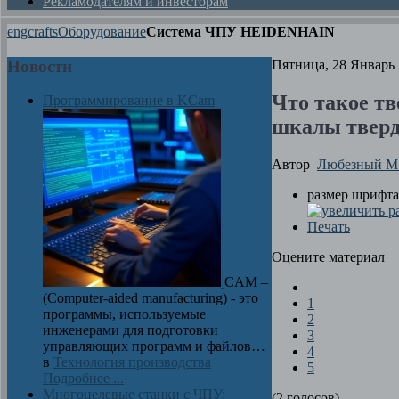
Рекламодателям и инвесторам
engcrafts
Оборудование
Система ЧПУ HEIDENHAIN
Новости
Пятница, 28 Январь 
Что такое т
Программирование в KCam
шкалы тверд
Автор
Любезный М.
размер шрифта
Печать
Оцените материал
CAM –
(Computer-aided manufacturing) - это
1
программы, используемые
2
инженерами для подготовки
3
управляющих программ и файлов…
4
в
Технология производства
5
Подробнее ...
Многоцелевые станки с ЧПУ:
(2 голосов)