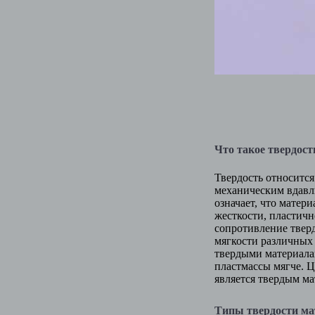
Что такое твердос
Твердость относится
механическим вдавл
означает, что матер
жесткости, пластичн
сопротивление тверд
мягкости различных
твердыми материалам
пластмассы мягче. 
является твердым ма
Типы твердости ма