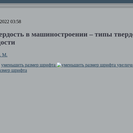
2022 03:58
вердость в машиностроении – типы тверд
ости
 М.
уменьшить размер шрифта
увелич