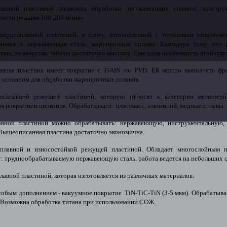
авной пластиной возможна обработка: нержавеющих сплавов, конструк
рости резания 100-200 м/мин.
твердосплавной пластиной, к слову, изготовленной с титановым покрыти
ванная и нержавеющая сталь, жаропрочные сплавы. Благодаря тому, что 
ью, то качество работы достаточно высокое. Еще одна особенность этой пла
авная пластина имеет покрытие с TiAIN по PVD. Ей можно выполнять фре
в основном для обработки жаропрочных сплавов.
осплавной режущей пластиной, которую относят к категории мелкозерн
 покрытием циркония. Обрабатывают: пластмасс, алюминий, медные сплавы.
авной пластиной можно обрабатывать: нержавеющую, инструментальную, л
Вышеописанная пластина достаточно экономична.
осплавной и износостойкой режущей пластиной. Обладает многослойным 
: труднообрабатываемую нержавеющую сталь. работа ведется на небольших с
плавной пластиной, которая изготовляется из различных материалов.
особым дополнением - вакуумное покрытие TiN-TiC-TiN (3-5 мкм). Обрабатыв
 Возможна обработка титана при использовании СОЖ.