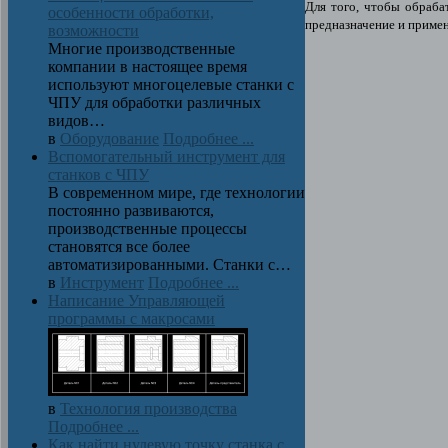
Для того, чтобы обраба
особенности обработки,
предназначение и примен
возможности
Многие производственные
компании в настоящее время
используют многоцелевые станки с
ЧПУ для обработки различных
видов…
в
Оборудование
Подробнее ...
Вспомогательный инструмент для
станков с ЧПУ
В современном мире, где технологии
постоянно развиваются,
производственные процессы
становятся все более
автоматизированными. Станки с…
в
Инструмент
Подробнее ...
Написание Управляющей
программы с макросами
в
Технология производства
Подробнее ...
Как найти нулевую точку станка с