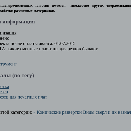
ышеперечисленных пластин имеется множество других твердосплавн
работки различных материалов.
я информация
низация
нено
екта после оплаты аванса:
01.07.2015
ТА:
какие сменные пластины для резцов бывают
трумент
алы (по тегу)
ботка
езец
зец для печатных плат
этой категории:
« Конические развертки
Виды сверл и их назнач