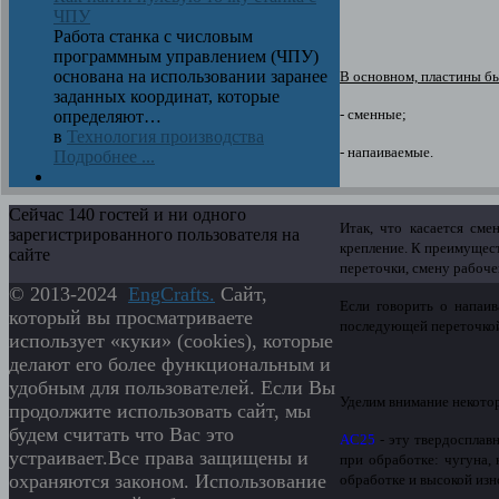
ЧПУ
Работа станка с числовым
программным управлением (ЧПУ)
основана на использовании заранее
В основном, пластины бы
заданных координат, которые
- сменные;
определяют…
в
Технология производства
- напаиваемые.
Подробнее ...
Сейчас 140 гостей и ни одного
Итак, что касается см
зарегистрированного пользователя на
крепление. К преимущест
сайте
переточки, смену рабоче
© 2013-2024
EngСrafts.
Сайт,
Если говорить о напаив
который вы просматриваете
последующей переточкой
использует «куки» (cookies), которые
делают его более функциональным и
удобным для пользователей. Если Вы
Уделим внимание некото
продолжите использовать сайт, мы
будем считать что Вас это
AC25
- эту твердосплав
устраивает.Все права защищены и
при обработке: чугуна
охраняются законом. Использование
обработке и высокой изн