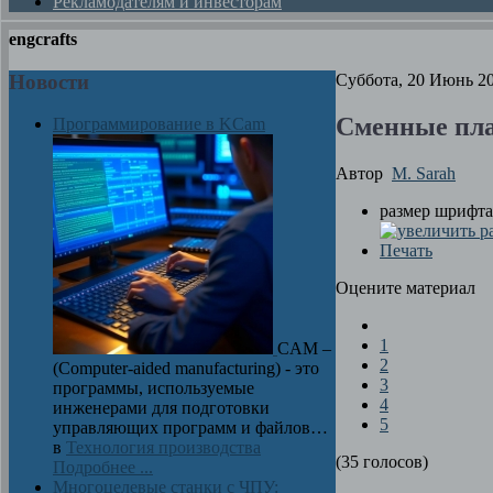
Рекламодателям и инвесторам
engcrafts
Новости
Суббота, 20 Июнь 20
Сменные пла
Программирование в KCam
Автор
M. Sarah
размер шрифта
Печать
Оцените материал
1
CAM –
2
(Computer-aided manufacturing) - это
3
программы, используемые
4
инженерами для подготовки
5
управляющих программ и файлов…
в
Технология производства
(35 голосов)
Подробнее ...
Многоцелевые станки с ЧПУ: