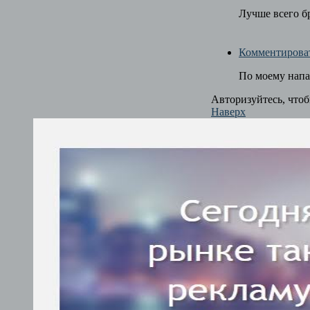
Лучше всего б
Комментирова
По моему напа
Авторизуйтесь, что
Наверх