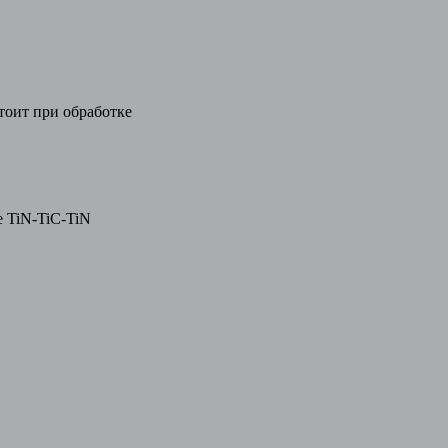
тоит при обработке
е TiN-TiC-TiN