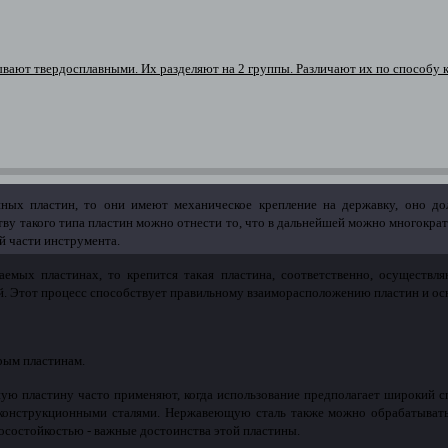
вают твердосплавными. Их разделяют на 2 группы. Различают их по способу 
енных пластин, то они имеют механическое крепление на державку, оно д
ву такого типа пластин можно отнести то, что в дальнейшей можно многократ
й части инструмента.
аемых пластинах, то крепится такая пластина, соответственно, осуществл
. Этот процесс способствует правильному взаиморасположению пластин и ос
рым пластинам.
ную пластину часто применяют, когда использование предполагает широкий с
, конструкционными сталями. Нержавеющую сталь также можно обрабатыват
осостойкостью - важные достоинства этой пластины.