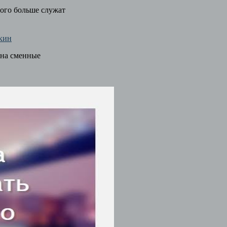
ного больше служат
кин
 на сменные