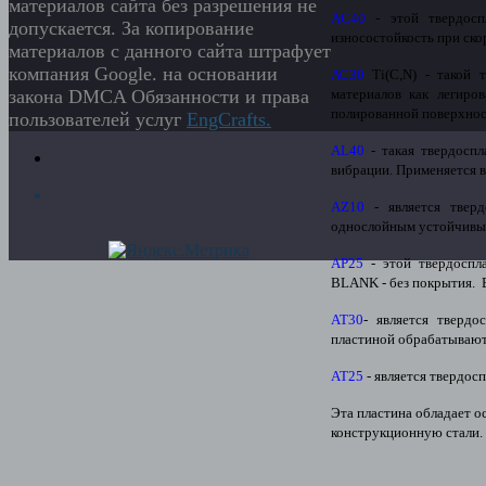
материалов сайта без разрешения не
AC40
- этой твердоспл
допускается. За копирование
износостойкость при ско
материалов с данного сайта штрафует
компания Google. на основании
АС30
Ti(C,N) - такой 
материалов как легиро
закона DMCA Обязанности и права
полированной поверхност
пользователей услуг
EngСrafts.
AL40
- такая твердоспл
вибрации. Применяется 
AZ10
- является тверд
однослойным устойчивым
AP25
- этой твердоспл
BLANK - без покрытия. 
АТ30
- является тверд
пластиной обрабатывают
AT25
- является твердос
Эта пластина обладает 
конструкционную стали.