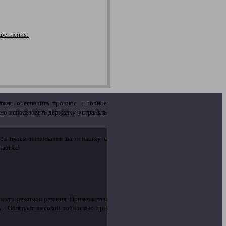
крепления:
олжно обеспечить прочное и точное
но использовать державку, устранять
яют путем напаивания на оснастку с
настки.
пектр режимов резания. Применяется
ь. Обладает высокой точностью при