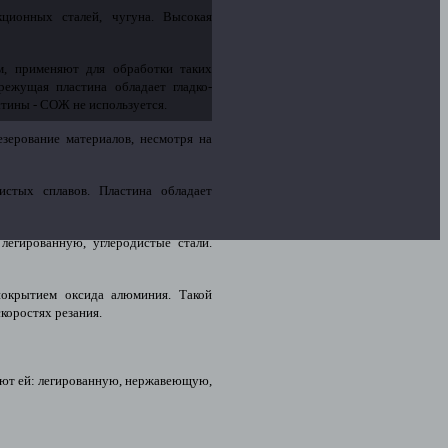
ционных сталей, чугуна. Высокая
ем, применяют для обработки таких
режущая пластина обладает гладко-
стины - СОЖ не используется.
зерование материалов, несмотря на
истых сплавов. Пластина обладает
егированную, углеродистые стали.
покрытием оксида алюминия. Такой
коростях резания.
ают ей: легированную, нержавеющую,