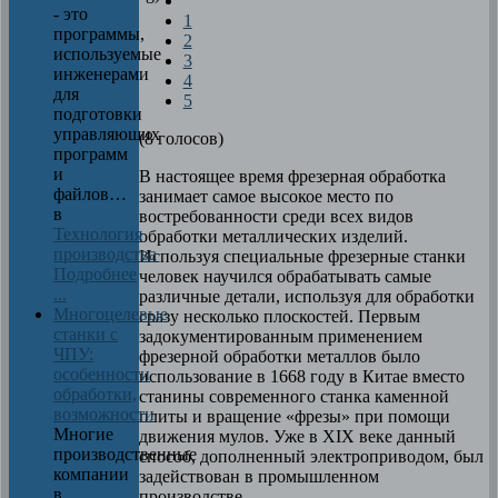
- это
1
программы,
2
используемые
3
инженерами
4
для
5
подготовки
управляющих
(8 голосов)
программ
и
В настоящее время фрезерная обработка
файлов…
занимает самое высокое место по
в
востребованности среди всех видов
Технология
обработки металлических изделий.
производства
Используя специальные фрезерные станки
Подробнее
человек научился обрабатывать самые
...
различные детали, используя для обработки
Многоцелевые
сразу несколько плоскостей. Первым
станки с
задокументированным применением
ЧПУ:
фрезерной обработки металлов было
особенности
использование в 1668 году в Китае вместо
обработки,
станины современного станка каменной
возможности
плиты и вращение «фрезы» при помощи
Многие
движения мулов. Уже в
XIX
веке данный
производственные
способ, дополненный электроприводом, был
компании
задействован в промышленном
в
производстве.