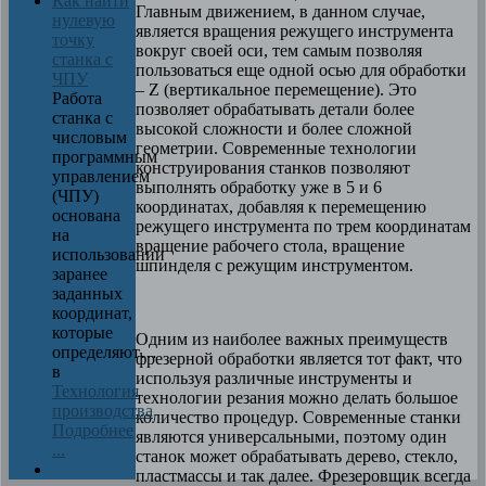
Как найти
Главным движением, в данном случае,
нулевую
является вращения режущего инструмента
точку
вокруг своей оси, тем самым позволяя
станка с
пользоваться еще одной осью для обработки
ЧПУ
–
Z
(вертикальное перемещение). Это
Работа
позволяет обрабатывать детали более
станка с
высокой сложности и более сложной
числовым
геометрии. Современные технологии
программным
конструирования станков позволяют
управлением
выполнять обработку уже в 5 и 6
(ЧПУ)
координатах, добавляя к перемещению
основана
режущего инструмента по трем координатам
на
вращение рабочего стола, вращение
использовании
шпинделя с режущим инструментом.
заранее
заданных
координат,
которые
Одним из наиболее важных преимуществ
определяют…
фрезерной обработки является тот факт, что
в
используя различные инструменты и
Технология
технологии резания можно делать большое
производства
количество процедур. Современные станки
Подробнее
являются универсальными, поэтому один
...
станок может обрабатывать дерево, стекло,
пластмассы и так далее. Фрезеровщик всегда