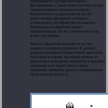
вертикального и горизонтального
фрезерования. Станок имеет жесткую опору
горизонтального шпинделя (серьгу).
Компактность осуществляется за счет
перестановки фрезерной головки в
необходимое для обработки положение.
Вертикальная обработка может
осуществляться так же с изменением угла
влево или вправо.
Частота обработки изменяется за счет
плавного поворота рукоятки. В данной
модели установлен безщеточный двигатель,
благодаря которому крутящий момент от
двигателя к шпинделю передается в высоких
значениях и не издает много шума.
Основные элементы данного оборудования
представлены на рис.2.