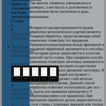
Так многие элементы уменьшились в
процессы
размерах, а жесткость и долговечность
становятся
механизмов были увеличены в разы.
все более
автоматизированными.
Станки
с…
Вторым по распространенности видом
в
обработки металлических изделий является
Инструмент
токарная обработка, представляющая собой
Подробнее
изменение геометрии тел вращения.
...
Принципиальная разница между фрезерной и
Написание
токарной обработкой заключается в способах,
Управляющей
по которым деталь закрепляется в полостях
программы
рабочей части станка. При токарном способе
с
изменения геометрии заготовка зажимается в
макросами
кулачках патрона, который осуществляет
главное вращательное движение заготовки. В
свою очередь режущий инструмент с
помощью подачи срезает слой металла
вращающегося изделия. Данный способ
в
обработки позволяет использовать две оси –
Технология
X
(вдоль оси вращения шпинделя) и
Y
производства
(перпендикулярно оси вращения). При
Подробнее
фрезерной обработке деталь закрепляется на
...
столе станка с помощью зажимов или тисков.