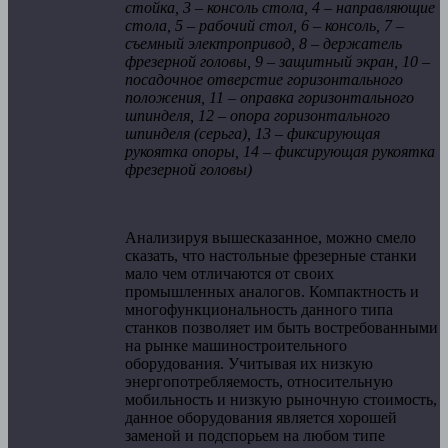
стойка, 3 – консоль стола, 4 – направляющие
стола, 5 – рабочий стол, 6 – консоль, 7 –
съемный электропривод, 8 – держатель
фрезерной головы, 9 – защитный экран, 10 –
посадочное отверстие горизонтального
положения, 11 – оправка горизонтального
шпинделя, 12 – опора горизонтального
шпинделя (серьга), 13 – фиксирующая
рукоятка опоры, 14 – фиксирующая рукоятка
фрезерной головы)
Анализируя вышесказанное, можно смело
сказать, что настольные фрезерные станки
мало чем отличаются от своих
промышленных аналогов. Компактность и
многофункциональность данного типа
станков позволяет им быть востребованными
на рынке машиностроительного
оборудования. Учитывая их низкую
энергопотребляемость, относительную
мобильность и низкую рыночную стоимость,
данное оборудования является хорошей
заменой и подспорьем на любом типе