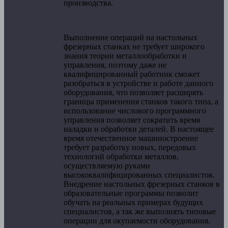
производства.
Выполнение операций на настольных
фрезерных станках не требует широкого
знания теории металлообработки и
управления, поэтому даже не
квалифицированный работник сможет
разобраться в устройстве и работе данного
оборудования, что позволяет расширять
границы применения станков такого типа, а
использование числового программного
управления позволяет сократить время
наладки и обработки деталей. В настоящее
время отечественное машиностроение
требует разработку новых, передовых
технологий обработки металлов,
осуществляемую руками
высококвалифицированных специалистов.
Внедрение настольных фрезерных станков в
образовательные программы позволит
обучать на реальных примерах будущих
специалистов, а так же выполнять типовые
операции для окупаемости оборудования.