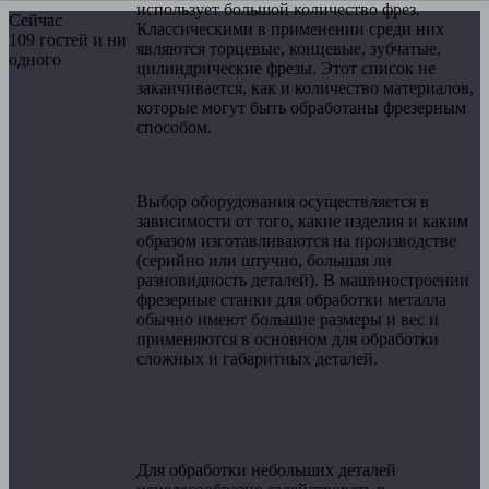
использует большой количество фрез.
Сейчас
Классическими в применении среди них
109 гостей и ни
являются торцевые, концевые, зубчатые,
одного
цилиндрические фрезы. Этот список не
заканчивается, как и количество материалов,
которые могут быть обработаны фрезерным
способом.
Выбор оборудования осуществляется в
зависимости от того, какие изделия и каким
образом изготавливаются на производстве
(серийно или штучно, большая ли
разновидность деталей). В машиностроении
фрезерные станки для обработки металла
обычно имеют большие размеры и вес и
применяются в основном для обработки
сложных и габаритных деталей.
Для обработки небольших деталей