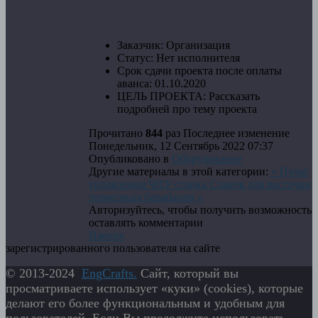
Дополнительная информация
Заказчик:
Организация
Статус:
Нет исполнителя
Срок сдачи проекта после оплаты
аванса:
01.10.2020
ЦЕЛЬ ПРОЕКТА:
Рассказать
подробней про тему проекта
Прочитано
844
раз
Последнее изменение
Понедельник, 12 Сентябрь 2022 07:37
Опубликовано в
Оборудование
Другие материалы в этой категории:
« Пульт
управления ЧПУ станка
Станок для расточки
тормозных барабанов »
Авторизуйтесь, чтобы получить возможность
оставлять комментарии
Наверх
зарегистрированного пользователя на сайте
© 2013-2024
EngСrafts.
Сайт, который вы
просматриваете использует «куки» (cookies), которые
делают его более функциональным и удобным для
пользователей. Если Вы продолжите использовать