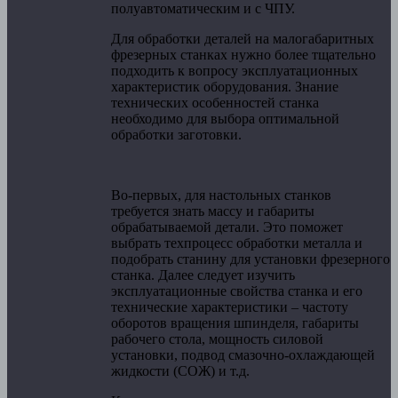
полуавтоматическим и с ЧПУ.
Для обработки деталей на малогабаритных
фрезерных станках нужно более тщательно
подходить к вопросу эксплуатационных
характеристик оборудования. Знание
технических особенностей станка
необходимо для выбора оптимальной
обработки заготовки.
Во-первых, для настольных станков
требуется знать массу и габариты
обрабатываемой детали. Это поможет
выбрать техпроцесс обработки металла и
подобрать станину для установки фрезерного
станка. Далее следует изучить
эксплуатационные свойства станка и его
технические характеристики – частоту
оборотов вращения шпинделя, габариты
рабочего стола, мощность силовой
установки, подвод смазочно-охлаждающей
жидкости (СОЖ) и т.д.