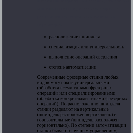
Настольные фрезерные станки, так же как
и промышленные, классификационно
различают по нескольким основным
параметрам:
расположение шпинделя
специализация или универсальность
выполнение операций сверления
степень автоматизации
Современные фрезерные станки любых
видов могут быть универсальными
(обработка всеми типами фрезерных
операций) или специализированными
(обработка конкретными типами фрезерных
операций). По расположению шпинделя
станки разделяют на вертикальные
(шпиндель расположен вертикально) и
горизонтальные (шпиндель расположен
горизонтально). По степени автоматизации
станки бывают с ручным управлением,