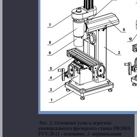
Рис. 2. Основные узлы и агрегаты
универсального фрезерного станка PROMA
FVV-30 (
1 - основание, 2- вертикальная