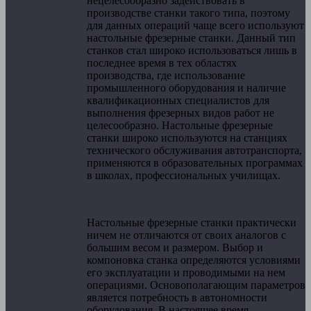
нецелесообразно задействовать в
производстве станки такого типа, поэтому
для данных операций чаще всего используют
настольные фрезерные станки. Данный тип
станков стал широко использоваться лишь в
последнее время в тех областях
производства, где использование
промышленного оборудования и наличие
квалификационных специалистов для
выполнения фрезерных видов работ не
целесообразно. Настольные фрезерные
станки широко используются на станциях
технического обслуживания автотранспорта,
применяются в образовательных программах
в школах, профессиональных училищах.
Настольные фрезерные станки практически
ничем не отличаются от своих аналогов с
большим весом и размером. Выбор и
компоновка станка определяются условиями
его эксплуатации и проводимыми на нем
операциями. Основополагающим параметров
является потребность в автономности
оборудования. В настоящее время