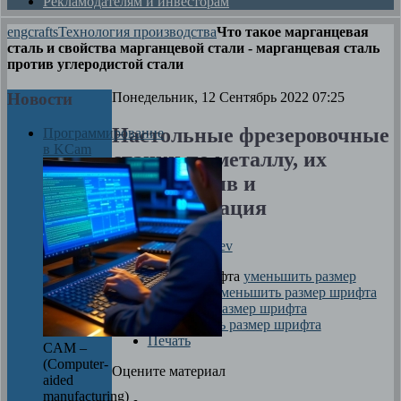
Рекламодателям и инвесторам
engcrafts
Технология производства
Что такое марганцевая
сталь и свойства марганцевой стали - марганцевая сталь
против углеродистой стали
Новости
Понедельник, 12 Сентябрь 2022 07:25
Настольные фрезеровочные
Программирование
в KCam
станки по металлу, их
конструктив и
классификация
Автор
Dima Zverev
размер шрифта
уменьшить размер
шрифта
увеличить размер шрифта
Печать
CAM –
(Computer-
Оцените материал
aided
manufacturing)