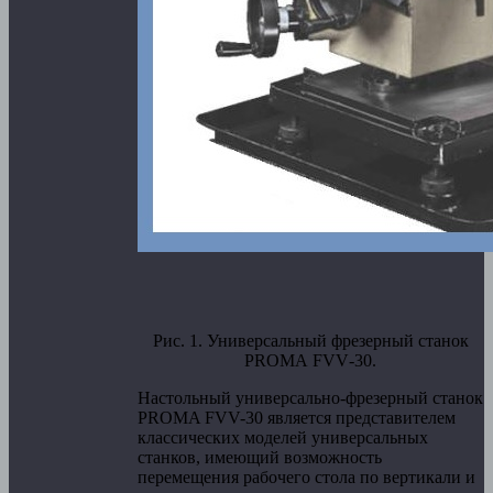
Рис. 1. Универсальный фрезерный станок
PROMA
FVV
-30.
Настольный универсально-фрезерный станок
PROMA FVV-30 является представителем
классических моделей универсальных
станков, имеющий возможность
перемещения рабочего стола по вертикали и