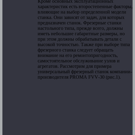
Кроме основных эксплуатационных
характеристик есть второстепенные факторы,
влияющие на выбор определенной модели
станка. Они зависят от задач, для которых
предназначен станок. Фрезерные станки
настольного типа, прежде всего, должны
иметь небольшие габаритные размеры, но
при этом должны обрабатывать детали с
высокой точностью. Также при выборе типа
фрезерного станка следует обращать
внимание на его ремонтопригодность,
самостоятельное обслуживание узлов и
агрегатов. Рассмотрим для примера
универсальный фрезерный станок компании-
производителя
PROMA
FVV
-30 (рис.1).