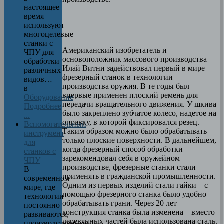
настоящее
время
используют
многоцелевые
станки с
Американский изобретатель и
ЧПУ для
основоположник массового производства
обработки
Илай Витни задействовал первый в мире
различных
фрезерный станок в технологии
видов…
производства оружия. В те годы был
в
впервые применен плоский ремень для
Оборудование
передачи вращательного движения. У шкива
Подробнее
было закреплено зубчатое колесо, надетое на
...
оправку, в которой фиксировался резец.
Вспомогательный
Таким образом можно было обрабатывать
инструмент
только плоские поверхности. В дальнейшем,
для
когда фрезерный способ обработки
станков с
зарекомендовал себя в оружейном
ЧПУ
производстве, фрезерные станки стали
В
применять в гражданской промышленности.
современном
Одним из первых изделий стали гайки – с
мире, где
помощью фрезерного станка было удобно
технологии
обрабатывать грани. Через 20 лет
постоянно
конструкция станка была изменена – вместо
развиваются,
деревянных частей была использована сталь.
производственные