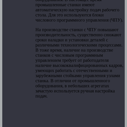
промышленные станки имеют
автоматическую настройку подач рабочего
стола. Для это используются блоки
числового программного управления (ЧПУ).
На производстве станки с ЧПУ повышают
производительность, существенно снижают
сроки наладки и установки деталей с
различными технологическими процессами.
В тоже время, наличие на производстве
станков с числовым программным
управлением требует от работодателя
наличие высококвалифицированных кадров,
умеющих работать с отечественными и
зарубежными стойками управления узлами
станка. В отличии от промышленного
оборудования, в небольших агрегатах
зачастую используется ручная настройка
подач.