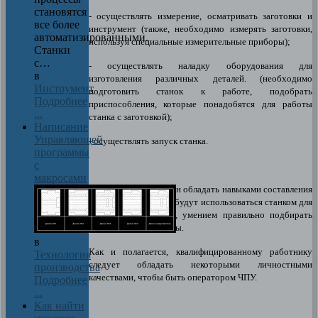
становятся
- осуществлять измерение, осматривать заготовки и
все более
инструмент (также, необходимо измерять заготовки,
автоматизированными.
используя специальные измерительные приборы);
Станки
с…
- осуществлять наладку оборудования для
в
изготовления различных деталей. (необходимо
Инструмент
подготовить станок к работе, подобрать
Подробнее
приспособления, которые понадобятся для работы
...
станка с заготовкой);
Написание
Управляющей
- осуществлять запуск станка.
программы
с
макросами
Оператор ЧПУ должен обладать навыками составления
программ, которые и будут использоваться станком для
обработки заготовок, умением правильно подбирать
режущие инструменты.
в
Как и полагается, квалифицированному работнику
Технология
следует обладать некоторыми личностными
производства
качествами, чтобы быть оператором ЧПУ.
Подробнее
...
Как найти