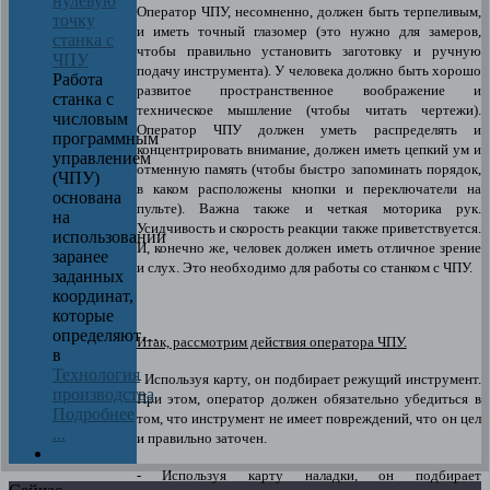
нулевую
Оператор ЧПУ, несомненно, должен быть терпеливым,
точку
и иметь точный глазомер (это нужно для замеров,
станка с
чтобы правильно установить заготовку и ручную
ЧПУ
подачу инструмента). У человека должно быть хорошо
Работа
развитое пространственное воображение и
станка с
техническое мышление (чтобы читать чертежи).
числовым
Оператор ЧПУ должен уметь распределять и
программным
концентрировать внимание, должен иметь цепкий ум и
управлением
отменную память (чтобы быстро запоминать порядок,
(ЧПУ)
в каком расположены кнопки и переключатели на
основана
пульте). Важна также и четкая моторика рук.
на
Усидчивость и скорость реакции также приветствуется.
использовании
И, конечно же, человек должен иметь отличное зрение
заранее
и слух. Это необходимо для работы со станком с ЧПУ.
заданных
координат,
которые
определяют…
Итак, рассмотрим действия оператора ЧПУ.
в
Технология
- Используя карту, он подбирает режущий инструмент.
производства
При этом, оператор должен обязательно убедиться в
Подробнее
том, что инструмент не имеет повреждений, что он цел
...
и правильно заточен.
- Используя карту наладки, он подбирает