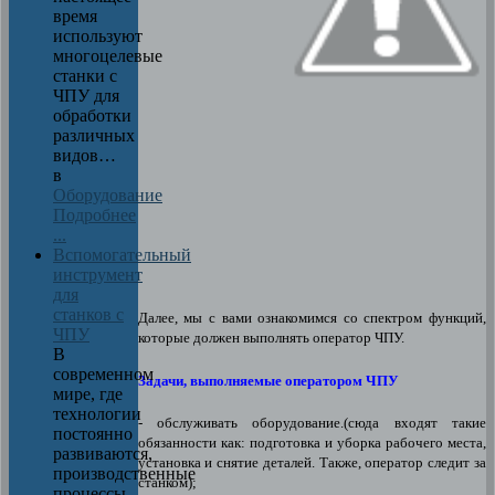
время
используют
многоцелевые
станки с
ЧПУ для
обработки
различных
видов…
в
Оборудование
Подробнее
...
Вспомогательный
инструмент
для
станков с
Далее, мы с вами ознакомимся со спектром функций,
ЧПУ
которые должен выполнять оператор ЧПУ.
В
современном
Задачи, выполняемые оператором ЧПУ
мире, где
технологии
- обслуживать оборудование.(сюда входят такие
постоянно
обязанности как: подготовка и уборка рабочего места,
развиваются,
установка и снятие деталей. Также, оператор следит за
производственные
станком);
процессы