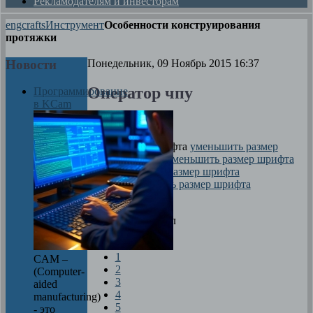
Рекламодателям и инвесторам
engcrafts
Инструмент
Особенности конструирования
протяжки
Новости
Понедельник, 09 Ноябрь 2015 16:37
Оператор чпу
Программирование
в KCam
Автор
M. Sarah
размер шрифта
уменьшить размер
шрифта
увеличить размер шрифта
Печать
Оцените материал
1
CAM –
2
(Computer-
3
aided
4
manufacturing)
5
- это