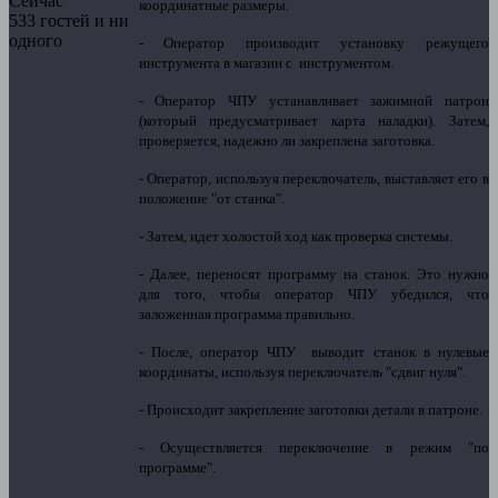
Сейчас
координатные размеры.
533 гостей и ни
одного
- Оператор производит установку режущего
инструмента в магазин с инструментом.
- Оператор ЧПУ устанавливает зажимной патрон
(который предусматривает карта наладки). Затем,
проверяется, надежно ли закреплена заготовка.
- Оператор, используя переключатель, выставляет его в
положение "от станка".
- Затем, идет холостой ход как проверка системы.
- Далее, переносят программу на станок. Это нужно
для того, чтобы оператор ЧПУ убедился, что
заложенная программа правильно.
- После, оператор ЧПУ выводит станок в нулевые
координаты, используя переключатель "сдвиг нуля".
- Происходит закрепление заготовки детали в патроне.
- Осуществляется переключение в режим "по
программе".