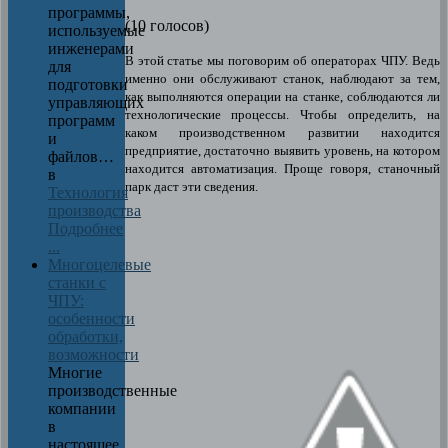
программы,
(10 голосов)
используемые
инженерами
В этой статье мы поговорим об операторах ЧПУ. Ведь
для
именно они обслуживают станок, наблюдают за тем,
подготовки
как выполняются операции на станке, соблюдаются ли
управляющих
технологические процессы. Чтобы определить, на
программ
каком производственном развитии находится
и
предприятие, достаточно выявить уровень, на котором
файлов…
находится автоматизация. Проще говоря, станочный
в
парк даст эти сведения.
Технология
производства
Подробнее
...
Многоцелевые
станки с
ЧПУ:
особенности
обработки,
возможности
Многие
производственные
компании
в
настоящее