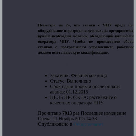
Несмотря на то, что станки с ЧПУ вроде бы
оборудование из разряда надежных, на предприятиях
крайне необходим человек, обладающий навыками
оператора ЧПУ. Чтобы не происходило сбоев
станков с программным управлением, работник
должен иметь высокую квалификацию.
Дополнительная информация
Заказчик:
Физическое лицо
Статус:
Выполнено
Срок сдачи проекта после оплаты
аванса:
01.12.2015
ЦЕЛЬ ПРОЕКТА:
расскажите о
качествах оператора ЧПУ
Прочитано
7913
раз
Последнее изменение
Среда, 11 Ноябрь 2015 14:38
Опубликовано в
Оборудование
Похожие материалы (по тегу)