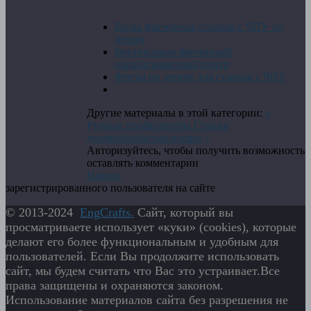
Виды фрезерных станков с ЧПУ по
дереву
Вертикально-фрезерный
обрабатывающий центр
Фрезы по дереву для станков с ЧПУ
Другие материалы в этой категории:
«
Ручные профилегибы
Станки
деревообрабатывающие »
Авторизуйтесь, чтобы получить возможность
оставлять комментарии
Наверх
зарегистрированного пользователя на сайте
© 2013-2024
EngСrafts.
Сайт, который вы
просматриваете использует «куки» (cookies), которые
делают его более функциональным и удобным для
пользователей. Если Вы продолжите использовать
сайт, мы будем считать что Вас это устраивает.Все
права защищены и охраняются законом.
Использование материалов сайта без разрешения не