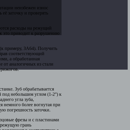
атации неизбежен износ
 её заточку и проверять
аются расходы на режущий
ак это приводит к разрушению
(к примеру, ЗА64). Получить
брав соответствующий
ими, а обработанная
ие от аналогичных из стали
прижогов.
танке. Зуб обрабатывается
под небольшим углом (1-2°) к
аднего угла зуба,
я немного более вогнутая при
ую погрешность заточки.
рцовые фрезы и с пластинами
ю режущую грань