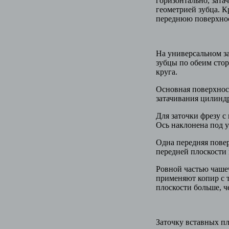
горизонтально, зата
геометрией зубца. К
переднюю поверхнос
На универсальном за
зубцы по обеим сто
круга.
Основная поверхнос
затачивания цилиндр
Для заточки фрезу с
Ось наклонена под у
Одна передняя повер
передней плоскости 
Ровной частью чашеч
применяют копир с т
плоскости больше, че
Заточку вставных пл