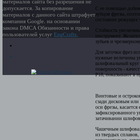
материалов сайта без разрешения не
допускается. За копирование
С ее помощью добив
зубцов фрезы, поэто
материалов с данного сайта штрафует
состояние режущих 
компания Google. на основании
закона DMCA Обязанности и права
Стойкость увеличива
пользователей услуг
EngСrafts.
инструмент. Желател
зубьев и чрезмерном
Для заточки фрез ис
нужные величины уг
шлифовальный круг и
поверхность - качес
Р18, показывают в 
Винтовые и остроко
сзади дисковым или
оси фрезы, касается
зафиксированного у
затачивании шлифов
Чашечным шлифоваль
из твердых сплавов,