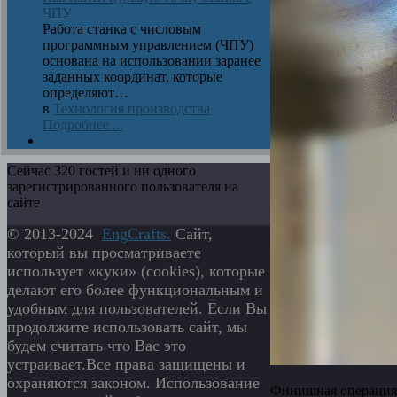
ЧПУ
Работа станка с числовым
программным управлением (ЧПУ)
основана на использовании заранее
заданных координат, которые
определяют…
в
Технология производства
Подробнее ...
Сейчас 320 гостей и ни одного
зарегистрированного пользователя на
сайте
© 2013-2024
EngСrafts.
Сайт,
который вы просматриваете
использует «куки» (cookies), которые
делают его более функциональным и
удобным для пользователей. Если Вы
продолжите использовать сайт, мы
будем считать что Вас это
устраивает.Все права защищены и
охраняются законом. Использование
Финишная операция п