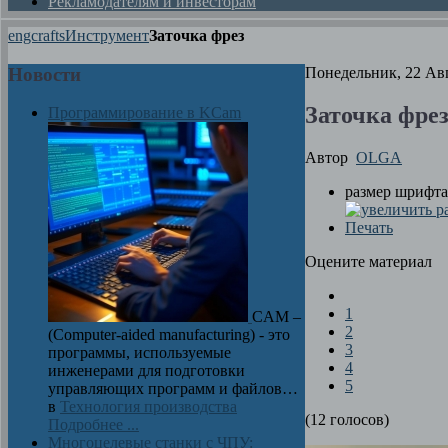
Рекламодателям и инвесторам
engcrafts
Инструмент
Заточка фрез
Новости
Понедельник, 22 Авг
Заточка фре
Программирование в KCam
Автор
OLGA
размер шрифта
Печать
Оцените материал
1
CAM –
2
(Computer-aided manufacturing) - это
3
программы, используемые
4
инженерами для подготовки
5
управляющих программ и файлов…
в
Технология производства
(12 голосов)
Подробнее ...
Многоцелевые станки с ЧПУ: