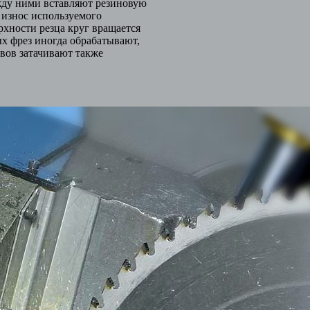
ежду ними вставляют резиновую
 износ используемого
рхности резца круг вращается
х фрез иногда обрабатывают,
авов затачивают также