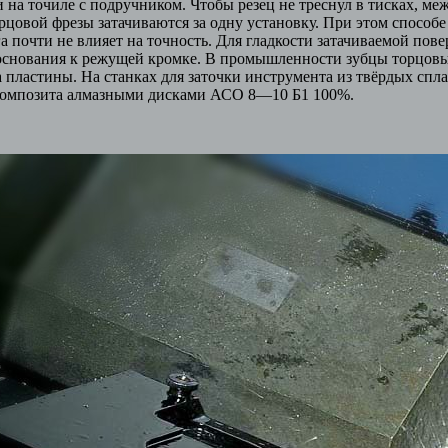
и на точиле с подручником. Чтобы резец не треснул в тисках, м
рцовой фрезы затачиваются за одну установку. При этом способе
 почти не влияет на точность. Для гладкости затачиваемой пове
основания к режущей кромке. В промышленности зубцы торцовы
а пластины. На станках для заточки инструмента из твёрдых спл
композита алмазными дисками АСО 8—10 Б1 100%.