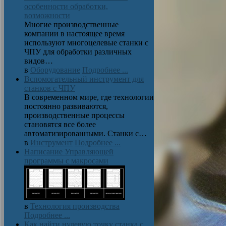
особенности обработки,
возможности
Многие производственные
компании в настоящее время
используют многоцелевые станки с
ЧПУ для обработки различных
видов…
в
Оборудование
Подробнее ...
Вспомогательный инструмент для
станков с ЧПУ
В современном мире, где технологии
постоянно развиваются,
производственные процессы
становятся все более
автоматизированными. Станки с…
в
Инструмент
Подробнее ...
Написание Управляющей
программы с макросами
в
Технология производства
Подробнее ...
Как найти нулевую точку станка с