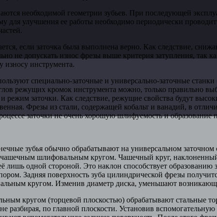
аются необходимой геометрии зубьев. При последующей эксплу
му для улучшения ее работы необходимо периодически проводить
частей.
ется, если заточка была выполнена верно. Как следствие, сниж
ьно не допускать износ фрезы выше критерия затупления, так к
у износу инструмента.
пользуют специально-заточные и универсально-заточные станки 
лов режущих кромок инструмента можно, только правильно вы
 режим заточки. Как следствие, режущие свойства будут высок
твенная. Фрезы из стали, содержащей кобальт и ванадий, в отлич
процессе заточки не очень хорошую шлифуемость и образование 
нечные зубья обычно обрабатывают на универсальном заточном с
 чашечным шлифовальным кругом. Чашечный круг, наклоненный 
 её лишь одной стороной. Это наклон способствует образованию з
пором. Задняя поверхность зуба цилиндрической фрезы получитс
альным кругом. Изменив диаметр диска, уменьшают возникающ
ным кругом (торцевой плоскостью) обрабатывают стальные то
 не разбирая, по главной плоскости. Установив вспомогательну