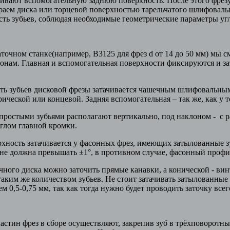
чивают вспомогательную заднюю поверхность. После этого фрез
раем диска или торцевой поверхностью тарельчатого шлифоваль
ть зубьев, соблюдая необходимые геометрические параметры уг
точном станке(например, В3125 для фрез d от 14 до 50 мм) мы 
ронам. Главная и вспомогательная поверхности фиксируются и з
ть зубьев дисковой фрезы затачивается чашечным шлифовальны
ической или концевой. Задняя вспомогательная – так же, как у 
 простыми зубьями располагают вертикально, под наклоном - с
глом главной кромки.
хность затачивается у фасонных фрез, имеющих затылованные з
не должна превышать ±1°, в противном случае, фасонный профи
ного диска можно заточить прямые канавки, а конической - вин
аким же количеством зубьев. Не стоит затачивать затылованные
м 0,5-0,75 мм, так как тогда нужно будет проводить заточку все
астин фрез в сборе осуществляют, закрепив зуб в трёхповоротны