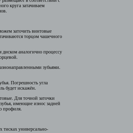
у размещают в соответствии с
ного круга затачиваем
лов.
сможем заточить винтовые
атачиваются торцом чашечного
м диском аналогично процессу
торцевой.
 разнонаправленными зубьями.
убья. Погрешность угла
ль будет искажён.
товые. Для точной заточки
 зубья, имеющие износ задней
го профиля.
х тисках универсально-