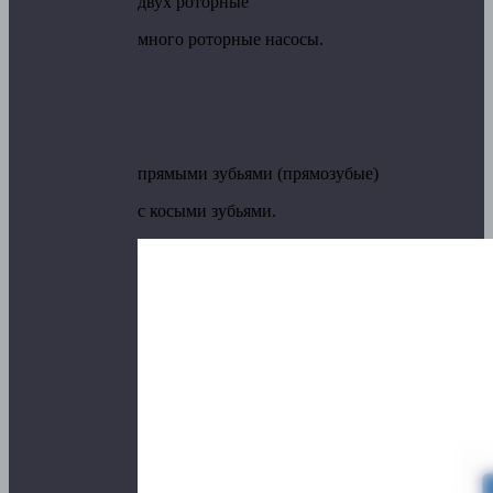
двух роторные
много роторные насосы.
По фигуре зубьев можно встретить:
прямыми зубьями (прямозубые)
с косыми зубьями.