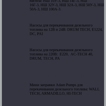
насосы:
НШ 10У-3,
НШ 14Г-3,
НШ
16Г-3,
НШ 32У-3,
НШ 32А-3,
НШ 50У-3,
НШ
50А-3,
НШ 100А-3.
Насосы для перекачивания дизельного
топлива на 12В и 24В:
DRUM TECH, Е1224,
DC, PAI
Насосы для перекачивания дизельного
топлива на 220В:
Е220, АC-TECH 40,
DRUM, TECH, PA
Adam Pumps (Италия)
Мини заправки Adam Pumps для
перекачивания дизельного топлива:
WALL
TECH, ARMADILLO, HI-TECH