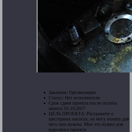
Дополнительная информация
Заказчик:
Организация
Статус:
Нет исполнителя
Срок сдачи проекта после оплаты
аванса:
01.10.2017
ЦЕЛЬ ПРОЕКТА:
Расскажите о
шестерных насосах, не могу понять для
чего они нужны. Мне это нужно для
курсового проекта