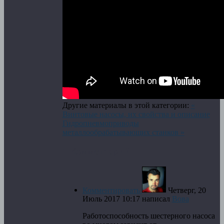
Другие материалы в этой категории:
«
Винтовые насосы, их свойства и описание
Гидропневмоприводы
металлообрабатывающих станков »
1
Комментарий
Комментировать
Четверг, 20
Июль 2017 10:17
написал
Вова
Работоспособность шестерного насоса