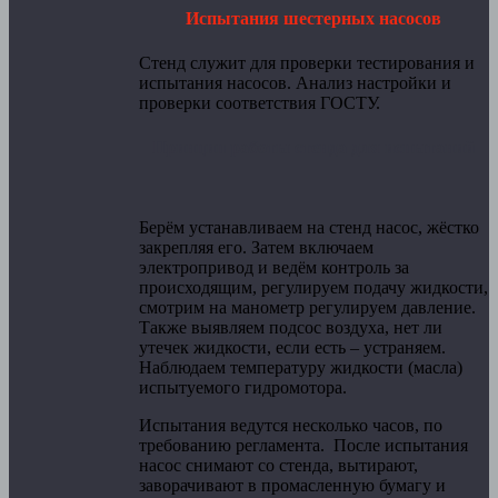
Испытания шестерных насосов
Стенд служит для проверки тестирования и
испытания насосов. Анализ настройки и
проверки соответствия ГОСТУ.
Принцип работы стенда для испытаний
Берём устанавливаем на стенд насос, жёстко
закрепляя его. Затем включаем
электропривод и ведём контроль за
происходящим, регулируем подачу жидкости,
смотрим на манометр регулируем давление.
Также выявляем подсос воздуха, нет ли
утечек жидкости, если есть – устраняем.
Наблюдаем температуру жидкости (масла)
испытуемого гидромотора.
Испытания ведутся несколько часов, по
требованию регламента. После испытания
насос снимают со стенда, вытирают,
заворачивают в промасленную бумагу и