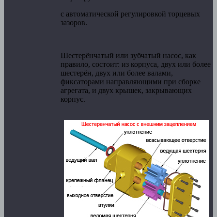
с автоматической регулировкой торцевых
зазоров.
Шестерёнчатый или зубчатый насос, как
правило, состоит: из корпуса, двух или более
шестерён, двух или более валами,
фиксаторами направляющими при сборке
агрегата, и двух крышек, закрывающих
корпус.