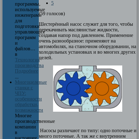
5
программы,
используемые
(59 голосов)
инженерами
для
Шестерённый насос служит для того, чтобы
подготовки
перекачивать маслянистые жидкости,
управляющих
создавая напор под давлением. Применение
программ
очень разнообразное: применяют на
и
автомобилях, на станочном оборудовании, на
файлов…
холодильных установках и во многих других
в
целей.
Технология
производства
Подробнее
...
Многоцелевые
станки с
ЧПУ:
особенности
обработки,
возможности
Многие
производственные
компании
Насосы различают по типу: одно поточные и
в
много поточные. А так же с внутренним
настоящее