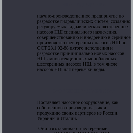
НПО ГИДРАВЛИКА
научно-производственное предприятие по
разработке гидравлических систем, созданию
регулируемых гидравлических шестеренных
насосов НШ специального назначения,
совершенствованию и внедрению в серийное
производство шестеренных насосов НШ по
ОСТ 23.1.92-88 пятого исполнения и
разработке принципиально новых насосов
НШ - многосекционных моноблочных
шестеренных насосов НШ, в том числе
насосов НШ для перекачки воды.
ЗАО "СПЕЦГИДРАВЛИКА"
Поставляет насосное оборудование, как
собственного производства, так и
продукцию своих партнеров из России,
Украины и Италии.
Они изготавливают ш
естеренные