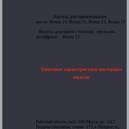
Насосы Benza
(Россия)
Насосы для перекачивания
масла:
Benza 14, Benza 11, Benza 13, Benza 15
Насосы дизельного топлива, эмульсии,
антифриза:
Benza 12
Типичные характеристики шестерных
насосов
Стандартные насосы
Рабочий объем, см3- 100 Масса, кг- 14,5
Подача объемная, л/мин- 173,4 Мощность,