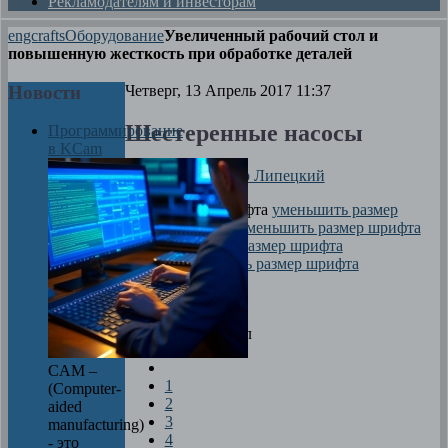
Рекламодателям и инвесторам
engcrafts
Оборудование
Увеличенный рабочий стол и
повышенную жесткость при обработке деталей
Новости
Четверг, 13 Апрель 2017 11:37
Шестеренные насосы
Программирование
в KCam
Автор
Александр Липецкий
размер шрифта
уменьшить размер
шрифта
увеличить размер шрифта
Печать
Медиа
Оцените материал
CAM –
1
(Computer-
2
aided
3
manufacturing)
4
- это