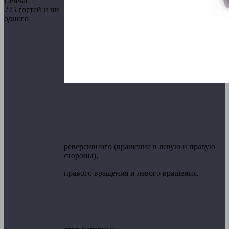
Сейчас
225 гостей и ни
одного
Вращательное направление вала привода
различают:
реверсивного (вращение в левую и правую
стороны),
правого вращения и левого вращения.
По числу сцепляющих шестерён: