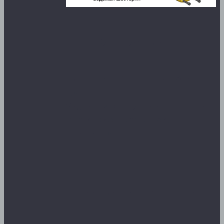
Существуют недостатки:
Насосы шестерёнчатые при работе очень
шумны.
Жидкость может пульсировать. На оси
шестерён оказывает нагрузку
перекачиваемое вещество.
Производители шестерных насосов