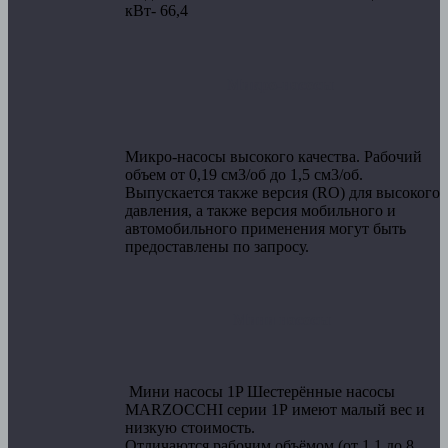
кВт- 66,4
Микро-насосы
Микро-насосы высокого качества. Рабочий
объем от 0,19 см3/об до 1,5 см3/об.
Выпускается также версия (RO) для высокого
давления, а также версия мобильного и
автомобильного применения могут быть
предоставлены по запросу.
Мини насосы
Мини насосы 1P Шестерённые насосы
MARZOCCHI серии 1Р имеют малый вес и
низкую стоимость.
Отличаются рабочим объёмом (от 1,1 до 8