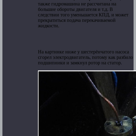
также гидромашина не рассчитана на
большие обороты двигателя и т.д. В
следствии того уменьшается КПД, и может
прекратиться подача перекачиваемой
жидкости.
На картинке ниже у шестерёнчатого насоса
сгорел электродвигатель, потому как разбило
подшипники и замкнул ротор на статор.