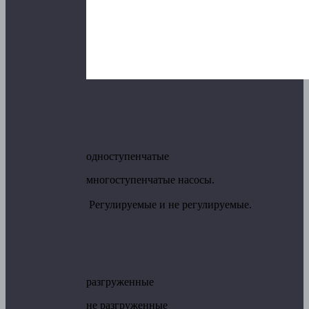
По числу ступеней:
одноступенчатые
многоступенчатые насосы.
Регулируемые и не регулируемые.
Способ работы от давления:
разгруженные
не разгруженные