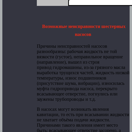
Возможные неисправности шестерных
насосов
Причины неисправностей насосов
разнообразны: рабочая жидкость не той
вязкости (густое), неправильное вращение
(направление), вышел из строя
привод гидромашины, из-за грязного масла
выработка трущихся частей, жидкость низкой
температуры, износ подшипников
(присутствие шума, вибрации), износилась
муфта гидропривода насоса, перекрыто
всасывающее отверстие, погнулись или
заужены трубопроводы и т.д.
В насосах могут возникать явления
кавитации, то есть при всасывании жидкости
не хватает объёма подачи жидкости.
Причинами такого явления имеет место
быть: всасывающее отверстие засорено, а