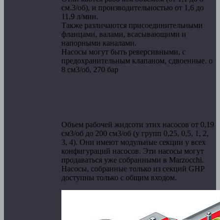
см.3/об), и производительностью от 1,6 до
11,9 л/мин.
Также различаются присоединительными
фланцами, валами, всасывающими и
напорными каналами.
Насосы могут быть реверсивными, с
предохранительным клапаном, сдвоенные. о
8 см3/об, 270 бар
Многосекционные насосы ALPGHP
Объем р
абочей жидсоти этих насосов от 0,19
см3/об до 200 см3/об (у групп 0,25, 0,5, 1, 2,
3, 4). Они имеют модульные секции у всех
конфигураций насосов. Эти насосы могут
продаваться уже собранными в Marzocchi.
Насосы, собранные только из секций GHP
доступны только с общим входом.