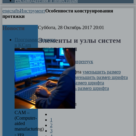
Рекламодателям и инвесторам
engcrafts
Инструмент
Особенности конструирования
протяжки
Новости
Суббота, 28 Октябрь 2017 20:01
Элементы и узлы систем
Программирование
в KCam
управления
Автор
Даниил Лавренчук
размер шрифта
уменьшить размер
шрифта
увеличить размер шрифта
Печать
Оцените материал
CAM –
(Computer-
1
aided
2
manufacturing)
3
- это