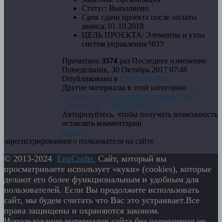
Статус:
Выполнено
Срок сдачи проекта после оплаты
аванса:
01.10.2018
ЦЕЛЬ ПРОЕКТА:
Элементы и узлы
систем управления ЧПУ
Прочитано
3574
раз
Последнее изменение
Понедельник, 30 Октябрь 2017 07:48
Опубликовано в
Оборудование
Другие материалы в этой категории:
« 3-х
координатный фрезерный станок с ЧПУ
Система ЧПУ HEIDENHAIN »
Авторизуйтесь, чтобы получить возможность
оставлять комментарии
Наверх
зарегистрированного пользователя на сайте
© 2013-2024
EngСrafts.
Сайт, который вы
просматриваете использует «куки» (cookies), которые
делают его более функциональным и удобным для
пользователей. Если Вы продолжите использовать
сайт, мы будем считать что Вас это устраивает.Все
права защищены и охраняются законом.
Использование материалов сайта без разрешения не