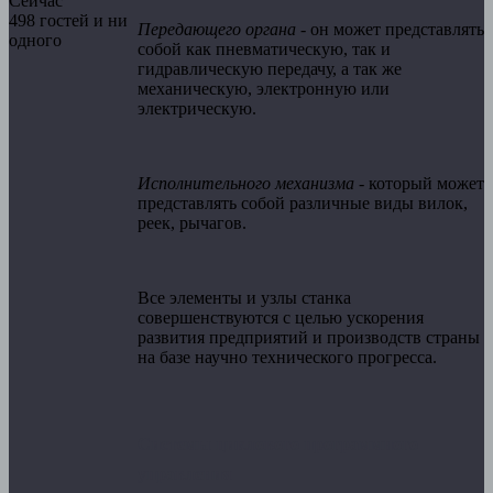
Сейчас
498 гостей и ни
Передающего органа
- он может представлять
одного
собой как пневматическую, так и
гидравлическую передачу, а так же
механическую, электронную или
электрическую.
Исполнительного механизма
- который может
представлять собой различные виды вилок,
реек, рычагов.
Все элементы и узлы станка
совершенствуются с целью ускорения
развития предприятий и производств страны
на базе научно технического прогресса.
Системы циклового программного
управления