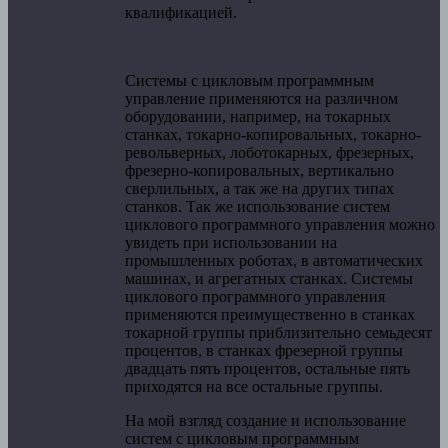
квалификацией.
Системы с цикловым программным
управление применяются на различном
оборудовании, например, на токарных
станках, токарно-копировальных, токарно-
револьверных, лоботокарных, фрезерных,
фрезерно-копировальных, вертикально
сверлильных, а так же на других типах
станков. Так же использование систем
циклового программного управления можно
увидеть при использовании на
промышленных роботах, в автоматических
машинах, и агрегатных станках. Системы
циклового программного управления
применяются преимущественно в станках
токарной группы приблизительно семьдесят
процентов, в станках фрезерной группы
двадцать пять процентов, остальные пять
приходятся на все остальные группы.
На мой взгляд создание и использование
систем с цикловым программным