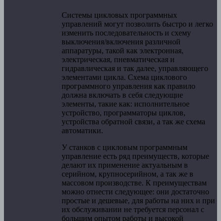
Системы цикловых программных
управлений могут позволить быстро и легко
изменить последовательность и схему
выключения/включения различной
аппаратуры, такой как электронная,
электрическая, пневматическая и
гидравлическая и так далее, управляющего
элементами цикла. Схема циклового
программного управления как правило
должна включать в себя следующие
элементы, такие как: исполнительное
устройство, программаторы циклов,
устройства обратной связи, а так же схема
автоматики.
У станков с цикловым программным
управление есть ряд преимуществ, которые
делают их применение актуальным в
серийном, крупносерийном, а так же в
массовом производстве. К преимуществам
можно отнести следующее: они достаточно
простые и дешевые, для работы на них и при
их обслуживании не требуется персонал с
большим опытом работы и высокой