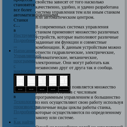
свойства зависят от того насколько
становятся
качественно, удобно, и удачно разработана
все более
система управления тем или иным станком
автоматизированными.
или автоматическим центром.
Станки
с…
В современных системах управления
в
станком применяют множество различных
Инструмент
устройств, которые выполняют различные
Подробнее
заданные им функции и совместные
...
комбинации. К данным устройствам можно
Написание
отнести гидравлические, электрические,
Управляющей
пневматические, механические,
программы
электронные. Они могут работать как
с
независимо друг от друга так и сообща.
макросами
В последние годы появляется множество
различных станков с числовым
в
программным управлением и большинство
Технология
из них осуществляют свою работу используя
производства
различные виды циклы работы станка,
Подробнее
которые осуществляются по определенному
...
закону или системе.
Как найти