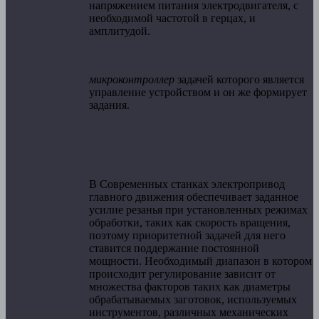
напряжением питания электродвигателя, с
необходимой частотой в герцах, и
амплитудой.
микроконтроллер
задачей которого является
управление устройством и он же формирует
задания.
Исполнительный электродвигатель
В Современных станках электропривод
главного движения обеспечивает заданное
усилие резанья при установленных режимах
обработки, таких как скорость вращения,
поэтому приоритетной задачей для него
ставится поддержание постоянной
мощности. Необходимый диапазон в котором
происходит регулирование зависит от
множества факторов таких как диаметры
обрабатываемых заготовок, используемых
инструментов, различных механических