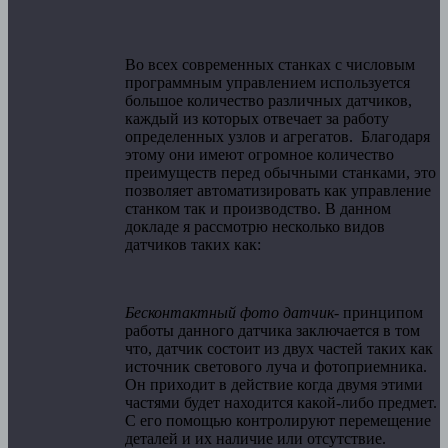
Во всех современных станках с числовым
программным управлением используется
большое количество различных датчиков,
каждый из которых отвечает за работу
определенных узлов и агрегатов. Благодаря
этому они имеют огромное количество
преимуществ перед обычными станками, это
позволяет автоматизировать как управление
станком так и производство. В данном
докладе я рассмотрю несколько видов
датчиков таких как:
Бесконтактный фото датчик-
принципом
работы данного датчика заключается в том
что, датчик состоит из двух частей таких как
источник светового луча и фотоприемника.
Он приходит в действие когда двумя этими
частями будет находится какой-либо предмет.
С его помощью контролируют перемещение
деталей и их наличие или отсутствие.