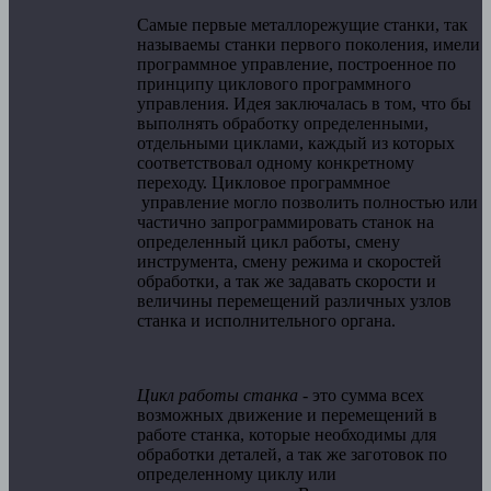
Самые первые металлорежущие станки, так
называемы станки первого поколения, имели
программное управление, построенное по
принципу циклового программного
управления. Идея заключалась в том, что бы
выполнять обработку определенными,
отдельными циклами, каждый из которых
соответствовал одному конкретному
переходу. Цикловое программное
управление могло позволить полностью или
частично запрограммировать станок на
определенный цикл работы, смену
инструмента, смену режима и скоростей
обработки, а так же задавать скорости и
величины перемещений различных узлов
станка и исполнительного органа.
Цикл работы станка
- это сумма всех
возможных движение и перемещений в
работе станка, которые необходимы для
обработки деталей, а так же заготовок по
определенному циклу или