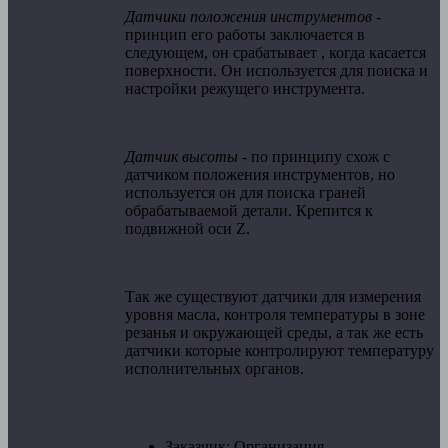
Датчики положения инструментов
-
принцип его работы заключается в
следующем, он срабатывает , когда касается
поверхности. Он используется для поиска и
настройки режущего инструмента.
Датчик высоты
- по принципу схож с
датчиком положения инструментов, но
используется он для поиска граней
обрабатываемой детали. Крепится к
подвижной оси Z.
Так же существуют датчики для измерения
уровня масла, контроля температуры в зоне
резанья и окружающей среды, а так же есть
датчики которые контролируют температуру
исполнительных органов.
Дополнительная информация
Заказчик:
Организация