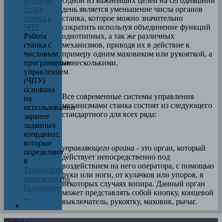
Одной из важнейших целей на сегодняшний
нулевую
день является уменьшение числа органов
точку
станка, которое можно значительно
станка с
сократить используя объединение функций
ЧПУ
однотипных, а так же различных
Работа
механизмов, приводя их в действие к
станка с
примеру одним маховиком или рукояткой, а
числовым
не несколькими.
программным
управлением
(ЧПУ)
основана
Все современные системы управления
на
механизмами станка состоят из следующего
использовании
стандартного для всех ряда:
заранее
заданных
координат,
которые
управляющего органа
- это орган, который
определяют…
действует непосредственно под
в
воздействием на него оператора, с помощью
Технология
руки или ноги, от кулачков или упоров, в
производства
некоторых случаях копира. Данный орган
Подробнее
может представлять собой кнопку, концевой
...
выключатель, рукоятку, маховик, рычаг.