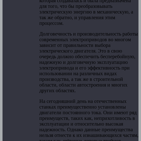
которая создавалась и была предназначена
для того, что бы преобразовывать
электрическую энергию в механическую, а
так же обратно, и управления этим
процессом.
Долговечность и производительность работы
современных электроприводов во многом
зависит от правильности выбора
электрического двигателя. Это в свою
очередь должно обеспечить бесперебойную,
надежную и долговечную эксплуатацию
электропривода и его эффективность при
использовании на различных видах
производства, а так же в строительной
области, области автостроения и многих
других областях.
На сегодняшний день на отечественных
станках преимущественно установлены
двигатели постоянного тока. Они имеют ряд
преимуществ, таких как, неприхотливость в
эксплуатации и относительно высокая
надежность. Однако данные преимущества
нельзя отнести к их изнашивающихся частям,
таким как, щёточки, которые требуют