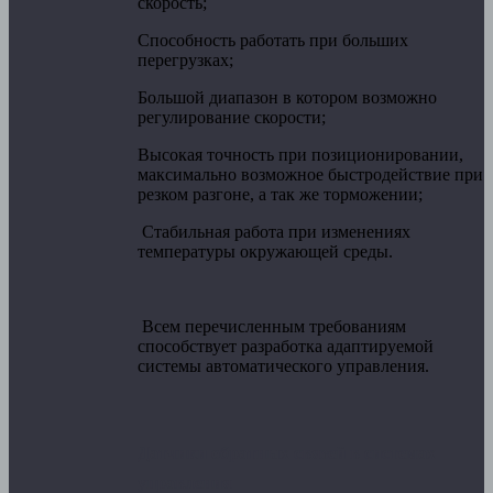
скорость;
Способность работать при больших
перегрузках;
Большой диапазон в котором возможно
регулирование скорости;
Высокая точность при позиционировании,
максимально возможное быстродействие при
резком разгоне, а так же торможении;
Стабильная работа при изменениях
температуры окружающей среды.
Всем перечисленным требованиям
способствует разработка адаптируемой
системы автоматического управления.
Датчики обратных связей в системах
управления