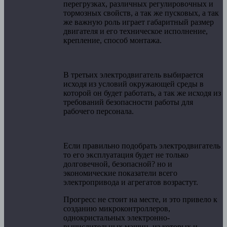
перегрузках, различных регулировочных и
тормозных свойств, а так же пусковых, а так
же важную роль играет габаритный размер
двигателя и его техническое исполнение,
крепление, способ монтажа.
В третьих электродвигатель выбирается
исходя из условий окружающей среды в
которой он будет работать, а так же исходя из
требований безопасности работы для
рабочего персонала.
Если правильно подобрать электродвигатель
то его эксплуатация будет не только
долговечной, безопасной? но и
экономические показатели всего
электропривода и агрегатов возрастут.
Прогресс не стоит на месте, и это привело к
созданию микроконтроллеров,
однокристальных электронно-
вычислительных машин, из которых и