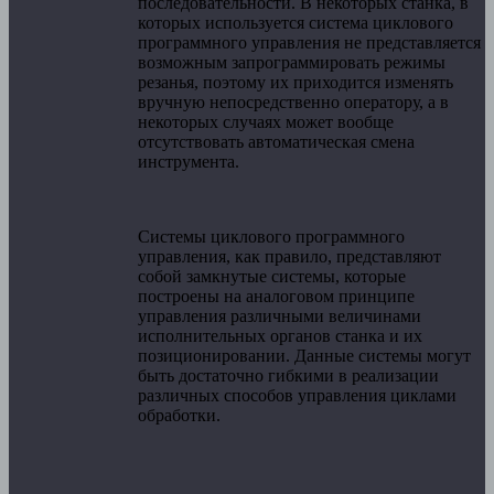
последовательности. В некоторых станка, в
которых используется система циклового
программного управления не представляется
возможным запрограммировать режимы
резанья, поэтому их приходится изменять
вручную непосредственно оператору, а в
некоторых случаях может вообще
отсутствовать автоматическая смена
инструмента.
Системы циклового программного
управления, как правило, представляют
собой замкнутые системы, которые
построены на аналоговом принципе
управления различными величинами
исполнительных органов станка и их
позиционировании. Данные системы могут
быть достаточно гибкими в реализации
различных способов управления циклами
обработки.