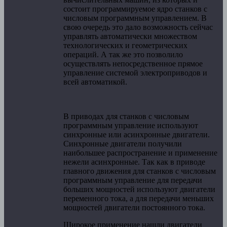
состоит программируемое ядро станков с
числовым программным управлением. В
свою очередь это дало возможность сейчас
управлять автоматически множеством
технологических и геометрических
операций. А так же это позволило
осуществлять непосредственное прямое
управление системой электроприводов и
всей автоматикой.
В приводах для станков с числовым
программным управление используют
синхронные или асинхронные двигатели.
Синхронные двигатели получили
наибольшее распространение и применение
нежели асинхронные. Так как в приводе
главного движения для станков с числовым
программным управление для передачи
больших мощностей используют двигатели
переменного тока, а для передачи меньших
мощностей двигатели постоянного тока.
Широкое применение нашли двигатели