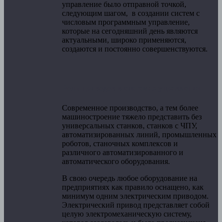
управление было отправной точкой,
следующим шагом, в создании систем с
числовым программным управление,
которые на сегодняшний день являются
актуальными, широко применяются,
создаются и постоянно совершенствуются.
Роль приводов в системах управления
Современное производство, а тем более
машиностроение тяжело представить без
универсальных станков, станков с ЧПУ,
автоматизированных линий, промышленных
роботов, станочных комплексов и
различного автоматизированного и
автоматического оборудования.
В свою очередь любое оборудование на
предприятиях как правило оснащено, как
минимум одним электрическим приводом.
Электрический привод представляет собой
целую электромеханическую систему,