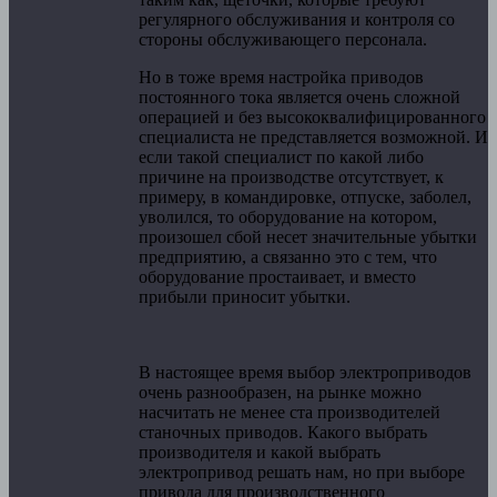
регулярного обслуживания и контроля со
стороны обслуживающего персонала.
Но в тоже время настройка приводов
постоянного тока является очень сложной
операцией и без высококвалифицированного
специалиста не представляется возможной. И
если такой специалист по какой либо
причине на производстве отсутствует, к
примеру, в командировке, отпуске, заболел,
уволился, то оборудование на котором,
произошел сбой несет значительные убытки
предприятию, а связанно это с тем, что
оборудование простаивает, и вместо
прибыли приносит убытки.
В настоящее время выбор электроприводов
очень разнообразен, на рынке можно
насчитать не менее ста производителей
станочных приводов. Какого выбрать
производителя и какой выбрать
электропривод решать нам, но при выборе
привода для производственного