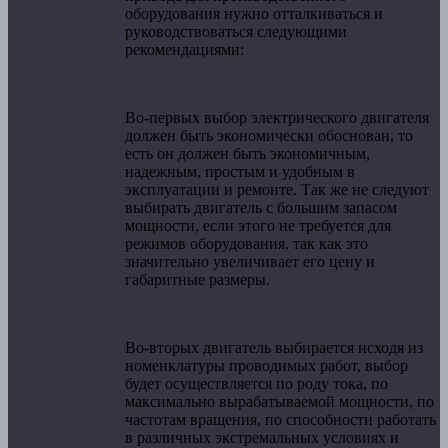
оборудования нужно отталкиваться и
руководствоваться следующими
рекомендациями:
Во-первых выбор электрического двигателя
должен быть экономически обоснован, то
есть он должен быть экономичным,
надежным, простым и удобным в
эксплуатации и ремонте. Так же не следуют
выбирать двигатель с большим запасом
мощности, если этого не требуется для
режимов оборудования, так как это
значительно увеличивает его цену и
габаритные размеры.
Во-вторых двигатель выбирается исходя из
номенклатуры проводимых работ, выбор
будет осуществляется по роду тока, по
максимально вырабатываемой мощности, по
частотам вращения, по способности работать
в различных экстремальных условиях и