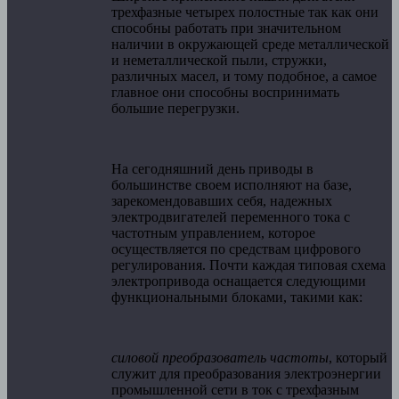
трехфазные четырех полостные так как они
способны работать при значительном
наличии в окружающей среде металлической
и неметаллической пыли, стружки,
различных масел, и тому подобное, а самое
главное они способны воспринимать
большие перегрузки.
На сегодняшний день приводы в
большинстве своем исполняют на базе,
зарекомендовавших себя, надежных
электродвигателей переменного тока с
частотным управлением, которое
осуществляется по средствам цифрового
регулирования. Почти каждая типовая схема
электропривода оснащается следующими
функциональными блоками, такими как:
силовой преобразователь частоты
, который
служит для преобразования электроэнергии
промышленной сети в ток с трехфазным