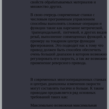
свойств обрабатываемых материалов и
множество других.
В свою очередь современные станки с
числовым программным управлением
способны выполнять сложные операции и
функции такие как нарезание метрической,
трапецеидальной, питчевой, и других видов
резьб, выполнение совмещенных функций, к
примеру на токарном центре функции
фрезерования. Это подводит нас к тому что
привод должен быть способен обеспечить
очень большой диапазон в котором возможно
регулировать его скорость, а так же возможно
применение реверсного привода.
В современных многооперационных станках
и центрах диапазоны изменения скорости
могут составлять тысячи и больше. К таким
приводам предъявляется ряд основных
требований таких как:
Максимально возможная максимальная