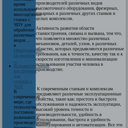
производителей различных видов
время
высокоточного оборудования, фрезерных,
используют
токарных и различных других станков и
многоцелевые
целых комплексов.
станки с
ЧПУ для
Активность развития области
обработки
станкостроения, связана и вызвана, тем что,
различных
что появляется множество различных
видов…
механизмов, деталей, узлов, в различных
в
областях, которых предъявляются различные
Оборудование
требования, как к точности, качеству так и к
Подробнее
скорости изготовления и минимализации
...
использования участия человека в
Вспомогательный
производстве.
инструмент
для
станков с
ЧПУ
К современным станкам и комплексам
В
предъявляют различные эксплуатационные
современном
свойства, такие как: простота и быстрота
мире, где
обслуживания и надежность эксплуатации,
технологии
высокий уровень точности и
постоянно
производительности, удобность в
развиваются,
использовании, быстрота и удобность
производственные
манипулирования и автоматизации. Все эти
процессы