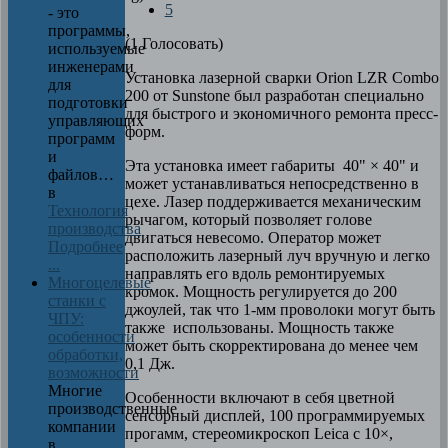
5
- это
программы,
(1 Голосовать)
используемые
инженерами
Установка лазерной сварки Orion LZR Combo
для
200 от Sunstone был разработан специально
подготовки
для быстрого и экономичного ремонта пресс-
управляющих
форм.
программ
и
Эта установка имеет габариты 40" × 40" и
файлов…
может устанавливаться непосредственно в
в
цехе. Лазер поддерживается механическим
Технология
рычагом, который позволяет голове
производства
двигаться невесомо. Оператор может
Подробнее
расположить лазерный луч вручную и легко
...
направлять его вдоль ремонтируемых
Многоцелевые
кромок. Мощность регулируется до 200
станки с
джоулей, так что 1-мм проволоки могут быть
ЧПУ:
также использованы. Мощность также
особенности
может быть скорректирована до менее чем
обработки,
0,1 Дж.
возможности
Многие
Особенности включают в себя цветной
производственные
сенсорный дисплей, 100 программируемых
компании
прогамм, стереомикроскоп Leica с 10×,
в