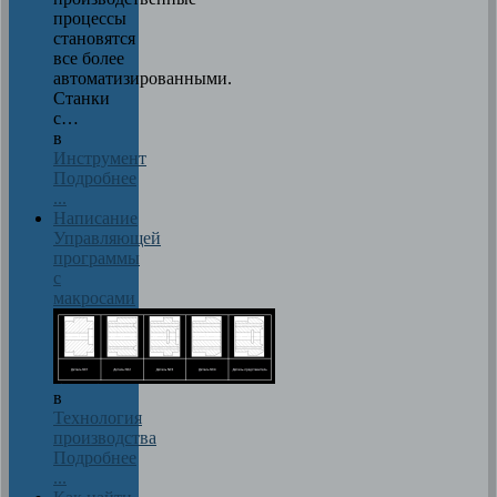
процессы
становятся
все более
автоматизированными.
Станки
с…
в
Инструмент
Подробнее
...
Написание
Управляющей
программы
с
макросами
в
Технология
производства
Подробнее
...