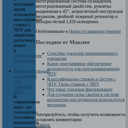
интегрированная система охлаждения,
настоящее
интегрированный джойстик, рукоятка
время
выдвижная к 45", хозрасчетный инструкция
используют
механизм, двойной лазерный резонатор и
многоцелевые
холодно-белый LED-освещение.
станки с
ЧПУ для
Опубликовано в
Новости машиностроения
обработки
различных
Последнее от Максим
видов…
в
Способы удаления хромированного
Оборудование
покрытия
Подробнее
Какое программное обеспечение
...
используется для программирования
Вспомогательный
ЧПУ
инструмент
Классификация станков и систем с
для
ЧПУ. Типы станков с ЧПУ
станков с
Что такое торцевое фрезерование
ЧПУ
Для создания силы сжатия в системе
В
коллектора инструментов используется
современном
механика
мире, где
технологии
Авторизуйтесь, чтобы получить возможность
постоянно
оставлять комментарии
развиваются,
Наверх
производственные