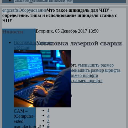
Рекламодателям и инвесторам
engcrafts
Оборудование
Что такое шпиндель для ЧПУ -
определение, типы и использование шпинделя станка с
ЧПУ
Новости
Вторник, 05 Декабрь 2017 13:50
Установка лазерной сварки
Программирование
в KCam
Автор
Максим
размер шрифта
уменьшить размер
шрифта
увеличить размер шрифта
Печать
Оцените материал
1
CAM –
2
(Computer-
3
aided
4
manufacturing)