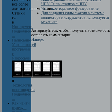
ЧПУ. Типы станков с ЧПУ
все более
Что такое торцевое фрезерование
автоматизированными.
Для создания силы сжатия в системе
Станки
коллектора инструментов используется
с…
механика
в
Инструмент
Авторизуйтесь, чтобы получить возможность
Подробнее
оставлять комментарии
...
Наверх
Написание
Управляющей
программы
с
макросами
в
Технология
производства
Подробнее
...
Как найти
нулевую