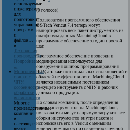
5
используемые
инженерами
(0 голосов)
для
подготовки
Пользователи программного обеспечения
управляющих
CGTech Vericut 7.4 теперь могут
программ
импортировать весь пакет инструментов из
и
платформы данных MachiningCloud в
файлов…
программное обеспечение за один простой
в
шаг.
Технология
Программное обеспечение проверки и
производства
моделирования используется для
Подробнее
обнаружения ошибок программирования
...
ЧПУ, а также потенциальных столкновений и
Многоцелевые
областей неэффективности. MachiningCloud
станки с
является независимым поставщиком
ЧПУ:
режущего инструмента с ЧПУ и рабочих
особенности
данных о продукции.
обработки,
возможности
По словам компании, после определения
Многие
пакета инструментов на MachiningCloud,
производственные
пользователи могут напрямую загрузить все
компании
сборки инструментов внутри пакета и
в
использовать его в Vericut с меньшим
настоящее
количеством шагов по сравнению с ручной
время