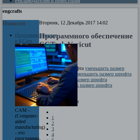
Рекламодателям и инвесторам
engcrafts
Новости
Вторник, 12 Декабрь 2017 14:02
Программного обеспечение
Программирование
в KCam
CGTech Vericut
Автор
Максим
размер шрифта
уменьшить размер
шрифта
увеличить размер шрифта
Печать
Оцените материал
CAM –
(Computer-
1
aided
2
manufacturing)
3
- это
4
программы,