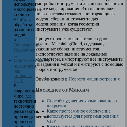
настройки инструмента для использования в
используют
сеансе моделирования. Это не позволяет
многоцелевые
пользователям создавать повторяющиеся
станки с
модели сборки инструмента для
ЧПУ для
моделирования, когда геометрия
обработки
инструмента уже существует.
различных
видов…
Процесс прост: пользователи создают
в
задание MachiningCloud, содержащее
Оборудование
указанные сборки инструментов,
Подробнее
экспортируют задание на локальные
...
компьютеры, импортируют все инструменты
Вспомогательный
из задания в Vericut и имитируют с помощью
инструмент
сборок инструментов.
для
станков с
Опубликовано в
Новости машиностроения
ЧПУ
В
Последнее от Максим
современном
мире, где
Способы удаления хромированного
технологии
покрытия
постоянно
Какое программное обеспечение
развиваются,
используется для программирования
производственные
ЧПУ
процессы
Классификация станков и систем с
становятся