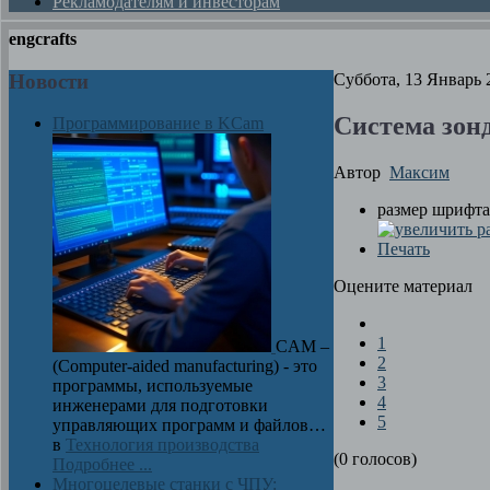
Рекламодателям и инвесторам
engcrafts
Новости
Суббота, 13 Январь 
Система зон
Программирование в KCam
Автор
Максим
размер шрифта
Печать
Оцените материал
1
CAM –
2
(Computer-aided manufacturing) - это
3
программы, используемые
4
инженерами для подготовки
5
управляющих программ и файлов…
в
Технология производства
(0 голосов)
Подробнее ...
Многоцелевые станки с ЧПУ: