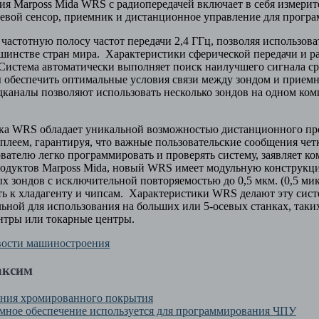
я Marposs Mida WRS с радиопередачей включает в себя измерит
евой сенсор, приемник и дистанционное управление для прогр
астотную полосу частот передачи 2,4 ГГц, позволяя использова
шинстве стран мира. Характеристики сферической передачи и 
истема автоматически выполняет поиск наилучшего сигнала ср
ы обеспечить оптимальные условия связи между зондом и прием
каналы позволяют использовать несколько зондов на одном ко
ка WRS обладает уникальной возможностью дистанционного пр
леем, гарантируя, что важные пользовательские сообщения чет
ателю легко программировать и проверять систему, заявляет к
одуктов Marposs Mida, новый WRS имеет модульную конструк
х зондов с исключительной повторяемостью до 0,5 мкм. (0,5 микр
ть к хладагенту и чипсам. Характеристики WRS делают эту сис
ьной для использования на больших или 5-осевых станках, таки
тры или токарные центры.
ости машиностроения
аксим
ения хромированного покрытия
мное обеспечение используется для программирования ЧПУ