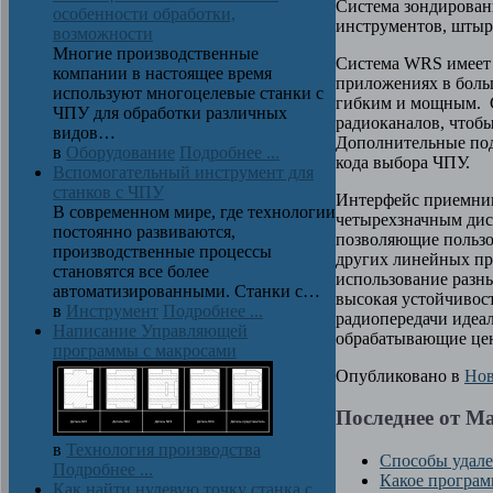
Система зондировани
особенности обработки,
инструментов, штыр
возможности
Многие производственные
Система WRS имеет ч
компании в настоящее время
приложениях в боль
используют многоцелевые станки с
гибким и мощным. С
ЧПУ для обработки различных
радиоканалов, чтоб
видов…
Дополнительные под
в
Оборудование
Подробнее ...
кода выбора ЧПУ.
Вспомогательный инструмент для
станков с ЧПУ
Интерфейс приемни
В современном мире, где технологии
четырехзначным дисп
постоянно развиваются,
позволяющие пользов
производственные процессы
других линейных пр
становятся все более
использование разны
автоматизированными. Станки с…
высокая устойчивос
в
Инструмент
Подробнее ...
радиопередачи идеал
Написание Управляющей
обрабатывающие цен
программы с макросами
Опубликовано в
Нов
Последнее от М
в
Технология производства
Способы удал
Подробнее ...
Какое програм
Как найти нулевую точку станка с