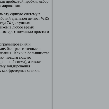
ель пробковой пробки, набор
аммирования.
ть эту единую систему в
рабочий диапазон делают WRS
еди 74 доступных
ником в любое время.
мпьютере с помощью простого
ограммирования и
кие, быстрые и точные и
омпания. Как и в большинстве
цию, предлагающую
он на 2 сигма), а также
тему зондирования
х как фрезерные станки,