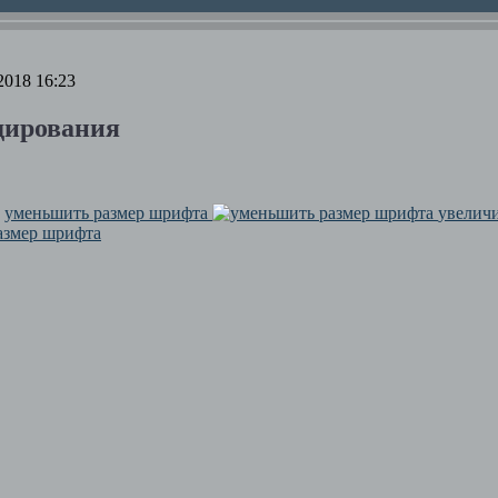
2018 16:23
дирования
уменьшить размер шрифта
увелич