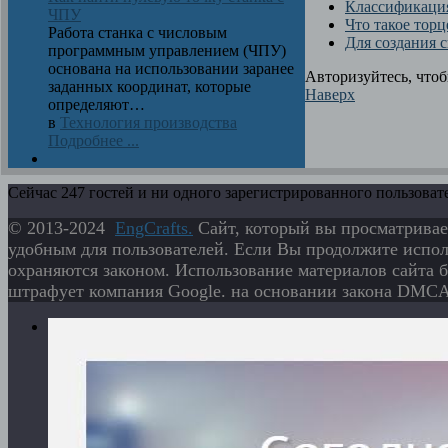
Классификация
ЧПУ
Что такое тор
Работа станка с числовым
Для создания 
программным управлением (ЧПУ)
основана на использовании заранее
Авторизуйтесь, что
заданных координат, которые
Наверх
определяют…
в
Технология производства
Подробнее ...
Сейчас 247 гостей и ни одного зарегистрированного пользовате
© 2013-2024
EngСrafts.
Сайт, который вы просматривае
удобным для пользователей. Если Вы продолжите исполь
охраняются законом. Использование материалов сайта б
штрафует компания Google. на основании закона DMCA 