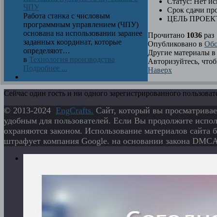
Статус:
Нет ис
ЧПУ
Срок сдачи про
Работа станка с числовым
ЦЕЛЬ ПРОЕК
программным управлением (ЧПУ)
основана на использовании заранее
Прочитано
1036
раз
заданных координат, которые
Опубликовано в
Обо
определяют…
Другие материалы в 
в
Технология производства
Авторизуйтесь, что
Подробнее ...
Наверх
Сейчас один гость и ни одного зарегистрированного пользовате
© 2013-2024
EngСrafts.
Сайт, который вы просматривае
удобным для пользователей. Если Вы продолжите исполь
охраняются законом. Использование материалов сайта б
штрафует компания Google. на основании закона DMCA 