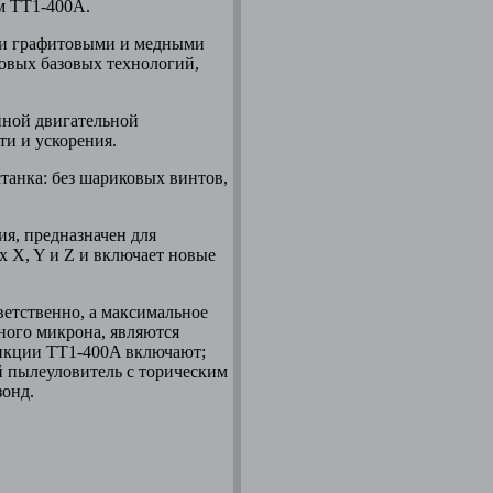
ом TT1-400A.
ки графитовыми и медными
довых базовых технологий,
йной двигательной
ти и ускорения.
станка:
без шариковых винтов,
я, предназначен для
х X, Y и Z и включает новые
тветственно, а максимальное
дного микрона, являются
нкции TT1-400A включают;
ий пылеуловитель с торическим
зонд.