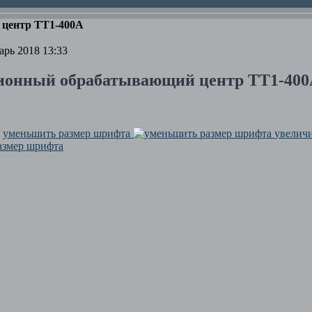
центр TT1-400A
арь 2018 13:33
ионный обрабатывающий центр TT1-40
уменьшить размер шрифта
увелич