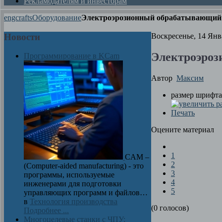
Рекламодателям и инвесторам
engcrafts
Оборудование
Электроэрозионный обрабатывающий 
Новости
Воскресенье, 14 Янв
Электроэроз
Программирование в KCam
Автор
Максим
размер шрифта
Печать
Оцените материал
1
CAM –
2
(Computer-aided manufacturing) - это
3
программы, используемые
4
инженерами для подготовки
5
управляющих программ и файлов…
в
Технология производства
(0 голосов)
Подробнее ...
Многоцелевые станки с ЧПУ: