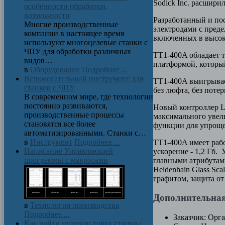
Sodick Inc. расшир
особенности обработки,
возможности
Разработанный и по
Многие производственные
электродами с преде
компании в настоящее время
включенных в высо
используют многоцелевые станки с
ЧПУ для обработки различных
TT1-400A обладает 
видов…
платформой, которы
в
Оборудование
Подробнее ...
Вспомогательный инструмент для
TT1-400A выигрывае
станков с ЧПУ
без люфта, без поте
В современном мире, где технологии
постоянно развиваются,
Новый контроллер L
производственные процессы
максимального увели
становятся все более
функции для упроще
автоматизированными. Станки с…
в
Инструмент
Подробнее ...
TT1-400A имеет рабоч
Написание Управляющей
ускорение - 1,2 Гб.
программы с макросами
главными атрибута
Heidenhain Glass Sc
графитом, защита от 
Дополнительна
в
Технология производства
Подробнее ...
Заказчик:
Орга
Как найти нулевую точку станка с