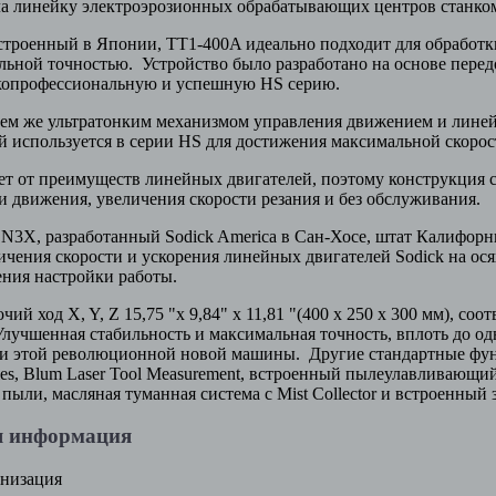
ила линейку электроэрозионных обрабатывающих центров станк
строенный в Японии, TT1-400A идеально подходит для обработ
льной точностью. Устройство было разработано на основе пере
копрофессиональную и успешную HS серию.
тем же ультратонким механизмом управления движением и лине
й используется в серии HS для достижения максимальной скорос
т от преимуществ линейных двигателей, поэтому конструкция 
ри движения, увеличения скорости резания и без обслуживания.
N3X, разработанный Sodick America в Сан-Хосе, штат Калифорни
чения скорости и ускорения линейных двигателей Sodick на ося
ния настройки работы.
ий ход X, Y, Z 15,75 "x 9,84" x 11,81 "(400 x 250 x 300 мм), соо
 Улучшенная стабильность и максимальная точность, вплоть до о
ми этой революционной новой машины. Другие стандартные фу
ales, Blum Laser Tool Measurement, встроенный пылеулавливающ
пыли, масляная туманная система с Mist Collector и встроенный 
я информация
низация