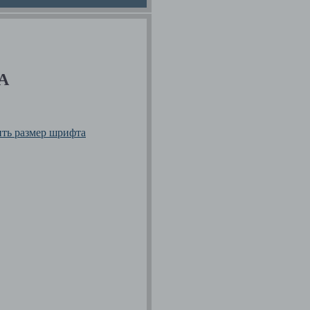
0A
ить размер шрифта