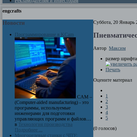
Рекламодателям и инвесторам
engcrafts
Новости
Суббота, 20 Январь 
Пневматичес
Программирование в KCam
Автор
Максим
размер шрифта
Печать
Оцените материал
1
CAM –
2
(Computer-aided manufacturing) - это
3
программы, используемые
4
инженерами для подготовки
5
управляющих программ и файлов…
в
Технология производства
(0 голосов)
Подробнее ...
Многоцелевые станки с ЧПУ: