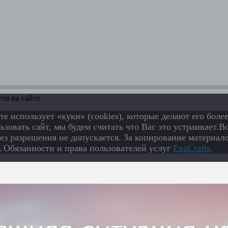
ля на сайте
те использует «куки» (cookies), которые делают его бол
зовать сайт, мы будем считать что Вас это устраивает.
ез разрешения не допускается. За копирование материало
Обязанности и права пользователей услуг
EngСrafts.