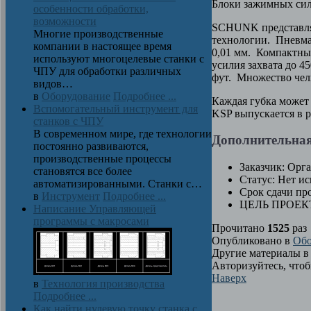
Блоки зажимных сил
особенности обработки,
возможности
SCHUNK представля
Многие производственные
технологии. Пневма
компании в настоящее время
0,01 мм. Компактны
используют многоцелевые станки с
усилия захвата до 4
ЧПУ для обработки различных
фут. Множество чел
видов…
в
Оборудование
Подробнее ...
Каждая губка может
Вспомогательный инструмент для
KSP выпускается в р
станков с ЧПУ
В современном мире, где технологии
Дополнительна
постоянно развиваются,
производственные процессы
Заказчик:
Орга
становятся все более
Статус:
Нет ис
автоматизированными. Станки с…
Срок сдачи про
в
Инструмент
Подробнее ...
ЦЕЛЬ ПРОЕК
Написание Управляющей
программы с макросами
Прочитано
1525
раз
Опубликовано в
Обо
Другие материалы в 
Авторизуйтесь, что
Наверх
в
Технология производства
Подробнее ...
Как найти нулевую точку станка с