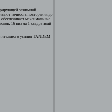
нтрирующей зажимной
вают точность повторения до
й обеспечивает максимальные
локов, 16 виз на 1 квадратный
силительного усилия TANDEM