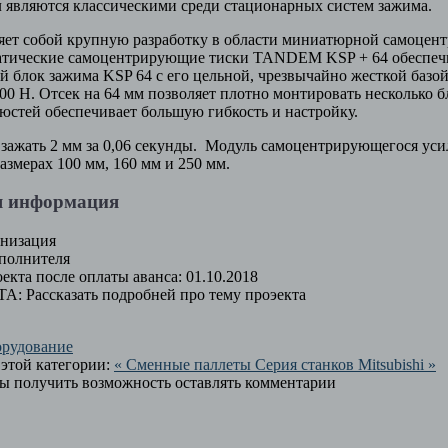
 являются классическими среди стационарных систем зажима.
ет собой крупную разработку в области миниатюрной самоце
тические самоцентрирующие тиски TANDEM KSP + 64 обеспечи
й блок зажима KSP 64 с его цельной, чрезвычайно жесткой базо
500 Н. Отсек на 64 мм позволяет плотно монтировать несколько б
юстей обеспечивает большую гибкость и настройку.
 зажать 2 мм за 0,06 секунды. Модуль самоцентрирующегося у
азмерах 100 мм, 160 мм и 250 мм.
я информация
низация
полнителя
екта после оплаты аванса:
01.10.2018
ТА:
Рассказать подробней про тему проэекта
рудование
этой категории:
« Сменные паллеты
Серия станков Mitsubishi »
бы получить возможность оставлять комментарии