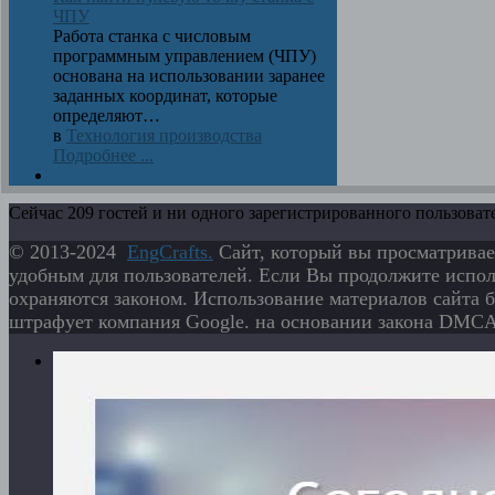
ЧПУ
Работа станка с числовым
программным управлением (ЧПУ)
основана на использовании заранее
заданных координат, которые
определяют…
в
Технология производства
Подробнее ...
Сейчас 209 гостей и ни одного зарегистрированного пользовате
© 2013-2024
EngСrafts.
Сайт, который вы просматривае
удобным для пользователей. Если Вы продолжите исполь
охраняются законом. Использование материалов сайта б
штрафует компания Google. на основании закона DMCA 