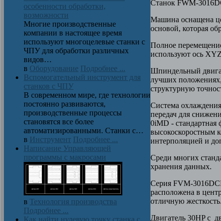
Станок FWM-3016DC
особенности обработки,
возможности
Машина оснащена це
Многие производственные
основой, которая об
компании в настоящее время
используют многоцелевые станки с
Полное перемещение
ЧПУ для обработки различных
используют ось XYZ
видов…
в
Оборудование
Подробнее ...
Шпиндельный двига
Вспомогательный инструмент для
лучших положениях,
станков с ЧПУ
структурную точнос
В современном мире, где технологии
постоянно развиваются,
Система охлаждения
производственные процессы
передач для снижен
становятся все более
0iMD - стандартная
автоматизированными. Станки с…
высокоскоростным к
в
Инструмент
Подробнее ...
интерполяцией и до
Написание Управляющей
программы с макросами
Среди многих станда
хранения данных.
Серия FVM-3016DCL 
расположена в центр
отличную жесткость
в
Технология производства
Подробнее ...
Двигатель 30HP с д
Как найти нулевую точку станка с