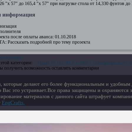
6 "х 57" до 165,4 "x 57" при нагрузке стола от 14,330 фунтов до
я информация
низация
полнителя
екта после оплаты аванса:
01.10.2018
ТА:
Рассказать подробней про тему проэекта
рудование
этой категории:
« Mazak INTEGREX i-200ST
Шлифовальные ста
бы получить возможность оставлять комментарии
), которые делают его более функциональным и удобным 
о Вас это устраивает.Все права защищены и охраняются 
опирование материалов с данного сайта штрафует компани
г
EngСrafts.