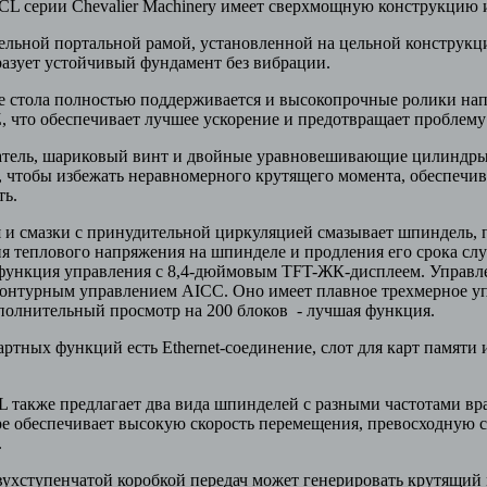
L серии Chevalier Machinery имеет сверхмощную конструкцию
льной портальной рамой, установленной на цельной конструкц
разует устойчивый фундамент без вибрации.
 стола полностью поддерживается и высокопрочные ролики на
, что обеспечивает лучшее ускорение и предотвращает проблем
тель, шариковый винт и двойные уравновешивающие цилиндры
 чтобы избежать неравномерного крутящего момента, обеспечи
ть.
 и смазки с принудительной циркуляцией смазывает шпиндель,
ия теплового напряжения на шпинделе и продления его срока 
 функция управления с 8,4-дюймовым TFT-ЖК-дисплеем. Управл
онтурным управлением AICC. Оно имеет плавное трехмерное у
полнительный просмотр на 200 блоков - лучшая функция.
ртных функций есть Ethernet-соединение, слот для карт памяти
также предлагает два вида шпинделей с разными частотами вр
е обеспечивает высокую скорость перемещения, превосходную с
.
вухступенчатой коробкой передач может генерировать крутящий 