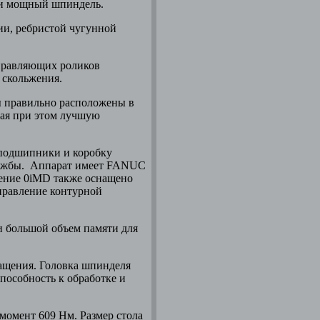
 и мощный шпиндель.
ии, ребристой чугунной
правляющих роликов
у скольжения.
 правильно расположены в
вая при этом лучшую
 подшипники и коробку
службы. Аппарат имеет FANUC
ение 0iMD также оснащено
правление контурной
 и большой объем памяти для
ащения. Головка шпинделя
пособность к обработке и
момент 609 Нм. Размер стола