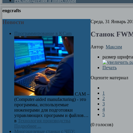
Рекламодателям и инвесторам
engcrafts
Новости
Среда, 31 Январь 20
Станок FWM-
Программирование в KCam
Автор
Максим
размер шрифта
Печать
Оцените материал
1
CAM –
2
(Computer-aided manufacturing) - это
3
программы, используемые
4
инженерами для подготовки
5
управляющих программ и файлов…
в
Технология производства
(0 голосов)
Подробнее ...
Многоцелевые станки с ЧПУ: