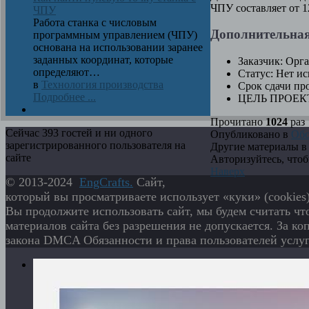
ЧПУ составляет от 12
ЧПУ
Работа станка с числовым
Дополнительна
программным управлением (ЧПУ)
основана на использовании заранее
заданных координат, которые
Заказчик:
Орга
определяют…
Статус:
Нет ис
в
Технология производства
Срок сдачи про
Подробнее ...
ЦЕЛЬ ПРОЕК
Прочитано
1024
раз
Сейчас 393 гостей и ни одного
Опубликовано в
Обо
зарегистрированного пользователя на
Другие материалы в 
сайте
Авторизуйтесь, что
Наверх
© 2013-2024
EngСrafts.
Сайт,
который вы просматриваете использует «куки» (cookies
Вы продолжите использовать сайт, мы будем считать чт
материалов сайта без разрешения не допускается. За к
закона DMCA Обязанности и права пользователей услу