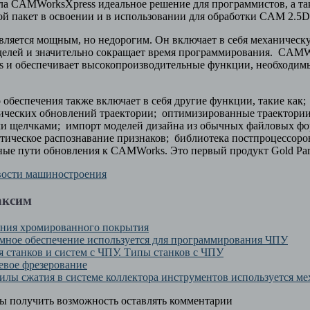
ла CAMWorksXpress идеальное решение для программистов, а та
той
пакет
в освоении и в использовании для обработки CAM 2.5D
яется мощным, но недорогим. Он включает в себя механическу
делей и значительно сокращает время программирования. CAMWo
ks и обеспечивает высокопроизводительные функции, необходим
обеспечения также включает в себя другие функции, такие как;
ических обновлений траектории; оптимизированные траектории
и щелчками; импорт моделей дизайна из обычных файловых фор
матическое распознавание признаков; библиотека постпроцессор
ые пути обновления к CAMWorks. Это первый продукт Gold Part
ости машиностроения
аксим
ения хромированного покрытия
мное обеспечение используется для программирования ЧПУ
 станков и систем с ЧПУ. Типы станков с ЧПУ
цевое фрезерование
силы сжатия в системе коллектора инструментов используется м
бы получить возможность оставлять комментарии