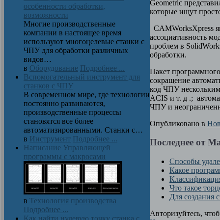
Geometric представи
особенности обработки,
которые ищут прос
возможности
Многие производственные
CAMWorksXpress явл
компании в настоящее время
ассоциативность мо
используют многоцелевые станки с
проблем в SolidWor
ЧПУ для обработки различных
обработки.
видов…
в
Оборудование
Подробнее ...
Пакет программного 
Вспомогательный инструмент для
сокращение автомат
станков с ЧПУ
код ЧПУ нескольким
В современном мире, где технологии
ACIS и т. д .; авто
постоянно развиваются,
ЧПУ и неограниченн
производственные процессы
становятся все более
Опубликовано в
Нов
автоматизированными. Станки с…
в
Инструмент
Подробнее ...
Последнее от М
Написание Управляющей
программы с макросами
Способы удал
Какое програм
Классификация
Что такое тор
Для создания 
в
Технология производства
Подробнее ...
Авторизуйтесь, что
Как найти нулевую точку станка с