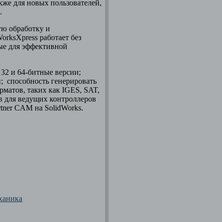
кже для новых пользователей,
.
ю обработку и
rksXpress работает без
ые для эффективной
 32 и 64-битные версии;
; способность генерировать
матов, таких как IGES, SAT,
ов для ведущих контроллеров
ner CAM на SolidWorks.
еханика