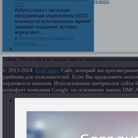
Наверх
ЧПУ
Работа станка с числовым
программным управлением (ЧПУ)
основана на использовании заранее
заданных координат, которые
определяют…
в
Технология производства
Подробнее ...
Сейчас 294 гостей и ни одного зарегистрированного пользовате
© 2013-2024
EngСrafts.
Сайт, который вы просматривае
удобным для пользователей. Если Вы продолжите исполь
охраняются законом. Использование материалов сайта б
штрафует компания Google. на основании закона DMCA 