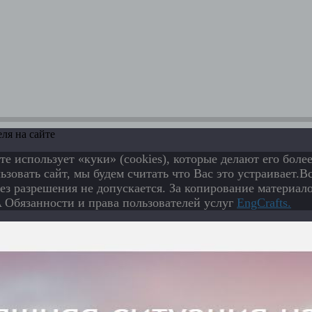
ля на сайте
те использует «куки» (cookies), которые делают его бол
зовать сайт, мы будем считать что Вас это устраивает.
ез разрешения не допускается. За копирование материало
Обязанности и права пользователей услуг
EngСrafts.