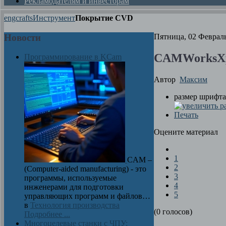
Рекламодателям и инвесторам
engcrafts
Инструмент
Покрытие CVD
Новости
Пятница, 02 Февраль
CAMWorksXp
Программирование в KCam
Автор
Максим
размер шрифта
Печать
Оцените материал
1
CAM –
2
(Computer-aided manufacturing) - это
3
программы, используемые
4
инженерами для подготовки
5
управляющих программ и файлов…
в
Технология производства
(0 голосов)
Подробнее ...
Многоцелевые станки с ЧПУ: