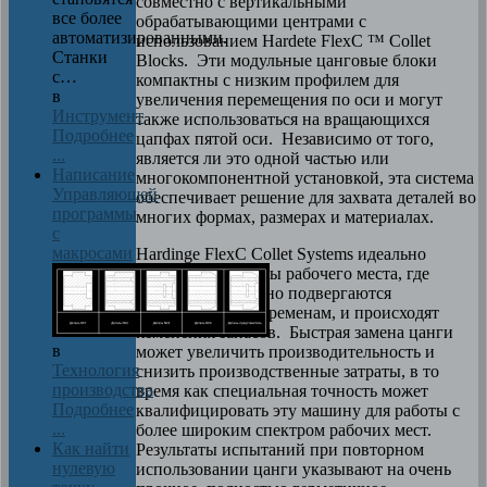
совместно с вертикальными
все более
обрабатывающими центрами с
автоматизированными.
использованием Hardete FlexC ™ Collet
Станки
Blocks. Эти модульные цанговые блоки
с…
компактны с низким профилем для
в
увеличения перемещения по оси и могут
Инструмент
также использоваться на вращающихся
Подробнее
цапфах пятой оси. Независимо от того,
...
является ли это одной частью или
Написание
многокомпонентной установкой, эта система
Управляющей
обеспечивает решение для захвата деталей во
программы
многих формах, размерах и материалах.
с
макросами
Hardinge FlexC Collet Systems идеально
подходят для среды рабочего места, где
машины ежедневно подвергаются
многократным переменам, и происходят
изменения запасов. Быстрая замена цанги
в
может увеличить производительность и
Технология
снизить производственные затраты, в то
производства
время как специальная точность может
Подробнее
квалифицировать эту машину для работы с
...
более широким спектром рабочих мест.
Как найти
Результаты испытаний при повторном
нулевую
использовании цанги указывают на очень