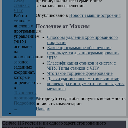
точку
прочное, полностью герметичное
станка с
захватывающее решение.
ЧПУ
Опубликовано в
Новости машиностроения
Работа
станка с
Последнее от Максим
числовым
программным
управлением
Способы удаления хромированного
(ЧПУ)
покрытия
основана
Какое программное обеспечение
на
используется для программирования
использовании
ЧПУ
заранее
Классификация станков и систем с
заданных
ЧПУ. Типы станков с ЧПУ
координат,
Что такое торцевое фрезерование
которые
Для создания силы сжатия в системе
определяют…
коллектора инструментов используется
в
механика
Технология
производства
Авторизуйтесь, чтобы получить возможность
Подробнее
оставлять комментарии
...
Наверх
Сейчас 116 гостей и ни одного зарегистрированного