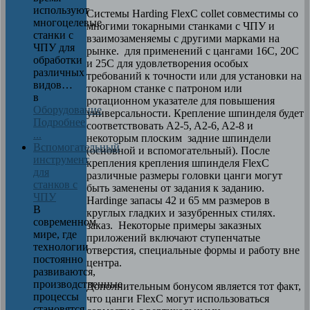
используют
Системы Harding FlexC collet совместимы со
многоцелевые
многими токарными станками с ЧПУ и
станки с
взаимозаменяемы с другими марками на
ЧПУ для
рынке. для применений с цангами 16C, 20C
обработки
и 25C для удовлетворения особых
различных
требований к точности или для установки на
видов…
токарном станке с патроном или
в
ротационном указателе для повышения
Оборудование
универсальности. Крепление шпинделя будет
Подробнее
соответствовать A2-5, A2-6, A2-8 и
...
некоторым плоским задние шпиндели
Вспомогательный
(основной и вспомогательный). После
инструмент
крепления крепления шпинделя FlexC
для
различные размеры головки цанги могут
станков с
быть заменены от задания к заданию.
ЧПУ
Hardinge запасы 42 и 65 мм размеров в
В
круглых гладких и зазубренных стилях.
современном
заказ. Некоторые примеры заказных
мире, где
приложений включают ступенчатые
технологии
отверстия, специальные формы и работу вне
постоянно
центра.
развиваются,
производственные
Дополнительным бонусом является тот факт,
процессы
что цанги FlexC могут использоваться
становятся