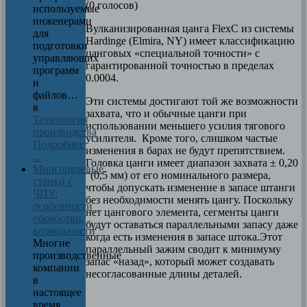
(0 голосов)
используемые
инженерами
Вулканизированная цанга FlexC из системы
для
Hardinge (Elmira, NY) имеет классификацию
подготовки
цанговых «специальной точности» с
управляющих
гарантированной точностью в пределах
программ
0.0004.
и
файлов…
Эти системы достигают той же возможности
в
захвата, что и обычные цанги при
Технология
использовании меньшего усилия тягового
производства
усилителя. Кроме того, слишком частые
Подробнее
изменения в барах не будут препятствием.
...
Головка цанги имеет диапазон захвата ± 0,20
Многоцелевые
"(0,5 мм) от его номинального размера,
станки с
чтобы допускать изменение в запасе штанги
ЧПУ:
без необходимости менять цангу. Поскольку
особенности
нет цангового элемента, сегменты цанги
обработки,
будут оставаться параллельными запасу даже
возможности
когда есть изменения в запасе штока.Этот
Многие
параллельный зажим сводит к минимуму
производственные
запас «назад», который может создавать
компании
несогласованные длины деталей.
в
настоящее
время